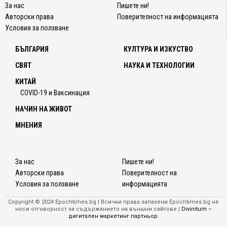
За нас
Пишете ни!
Авторски права
Поверителност на информацията
Условия за ползване
БЪЛГАРИЯ
КУЛТУРА И ИЗКУСТВО
СВЯТ
НАУКА И ТЕХНОЛОГИИ
КИТАЙ
COVID-19 и Ваксинация
НАЧИН НА ЖИВОТ
МНЕНИЯ
За нас
Пишете ни!
Авторски права
Поверителност на
Условия за ползване
информацията
Copyright © 2024 Epochtimes.bg | Всички права запазени Epochtimes.bg не
носи отговорност за съдържанието на външни сайтове |
Divinitum –
дигитален маркетинг партньор
.