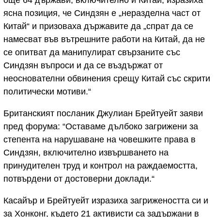
ясна позиция, че Синдзян е „неразделна част от
Китай“ и призоваха държавите да „спрат да се
намесват във вътрешните работи на Китай, да не
се опитват да манипулират свързаните със
Синдзян въпроси и да се въздържат от
неоснователни обвинения срещу Китай със скрити
политически мотиви.“
Британският посланик Джулиан Брейтуейт заяви
пред форума: “Оставаме дълбоко загрижени за
степента на нарушаване на човешките права в
Синдзян, включително извършването на
принудителен труд и контрол на раждаемостта,
потвърдени от достоверни доклади.“
Касайър и Брейтуейт изразиха загрижеността си и
за Хонконг, където 21 активисти са задържани в