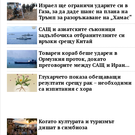
Израел ще ограничи ударите си в
Газа, за да даде шанс на плана на
Тръмп за разоръжаване на „Хамас“
САЩ и азиатските съюзници
задълбочиха отбранителните си
връзки срещу Китай
Товарен кораб беше ударен в
Ормузкия проток, докато
преговорите между САЩ и Иран
останаха в безизходица
Глухарчето показа обещаващи
резултати срещу рак – необходими
са изпитания с хора
Когато културата и туризмът
дишат в симбиоза