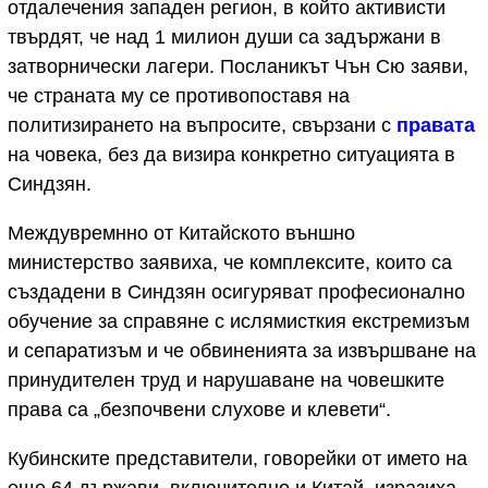
отдалечения западен регион, в който активисти
твърдят, че над 1 милион души са задържани в
затворнически лагери. Посланикът Чън Сю заяви,
че страната му се противопоставя на
политизирането на въпросите, свързани с
правата
на човека, без да визира конкретно ситуацията в
Синдзян.
Междувремнно от Китайското външно
министерство заявиха, че комплексите, които са
създадени в Синдзян осигуряват професионално
обучение за справяне с ислямисткия екстремизъм
и сепаратизъм и че обвиненията за извършване на
принудителен труд и нарушаване на човешките
права са „безпочвени слухове и клевети“.
Кубинските представители, говорейки от името на
още 64 държави, включително и Китай, изразиха