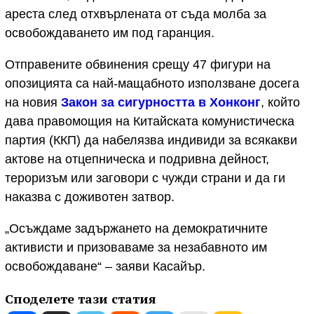
ареста след отхвърлената от съда молба за
освобождаването им под гаранция.
Отправените обвинения срещу 47 фигури на
опозицията са най-мащабното използване досега
на новия
Закон за сигурността в Хонконг
, който
дава правомощия на Китайската комунистическа
партия (ККП) да набелязва индивиди за всякакви
актове на отцепническа и подривна дейност,
тероризъм или заговори с чужди страни и да ги
наказва с доживотен затвор.
„Осъждаме задържането на демократичните
активисти и призоваваме за незабавното им
освобождаване“ – заяви Касайър.
Споделете тази статия