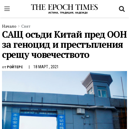
Начало
Свят
САЩ осъди Китай пред ООН
за геноцид и престъпления
срещу човечеството
от
18 МАРТ , 2021
РОЙТЕРС