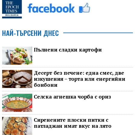
НАЙ-ТЪРСЕНИ ДНЕС
Пълнени сладки картофи
Десерт без печене: една смес, две
изкушения – торта или енергийни
бонбони
Селска агнешка чорба с ориз
Сиренените плоски питки с
патладжан имат вкус на лято