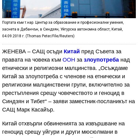
Портата към т.нар. Център за образование и професионални умения,
заснета в Дабанчън, в Синдзян, Уйгурска автономна област, Китай,
04.09.2018 г. (Thomas Peter/File/Reuters)
ЖЕНЕВА – САЩ осъди
Китай
пред Съвета за
правата на човека към
ООН
за
злоупотреба
над
етнически и религиозни малцинства. „Осъждаме
Китай за злоупотреба с членове на етнически и
религиозни малцинствени групи, включително за
престъпления срещу човечеството и геноцид в
Синдзян и Тибет“ – заяви заместник-посланикът на
САЩ Марк Касайър.
Китай отхвърли обвиненията за извършване на
геноцид срещу уйгури и други мюсюлмани в