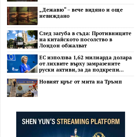
„Дежавю“ – вече видяно и още
невиждано
След загуба в съда: Противниците
на китайското посолство в
Лондон обжалват
ЕС използва 1,62 милиарда долара
от лихвите върху замразените
руски активи, за да подкрепи
Украйна
Новият кръг от мита на Тръмп