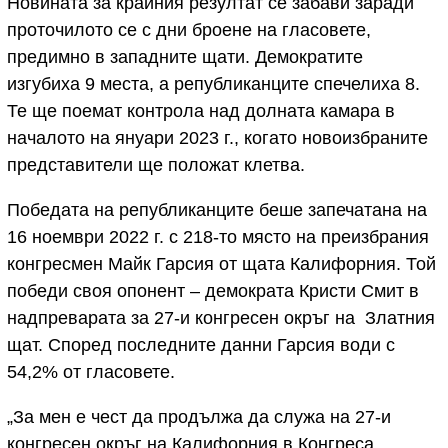
Новината за крайния резултат се забави заради
проточилото се с дни броене на гласовете,
предимно в западните щати. Демократите
изгубиха 9 места, а републиканците спечелиха 8.
Те ще поемат контрола над долната камара в
началото на януари 2023 г., когато новоизбраните
представители ще положат клетва.
Победата на републиканците беше запечатана на
16 ноември 2022 г. с 218-то място на преизбрания
конгресмен Майк Гарсия от щата Калифорния. Той
победи своя опонент – демократа Кристи Смит в
надпреварата за 27-и конгресен окръг на Златния
щат. Според последните данни Гарсия води с
54,2% от гласовете.
„За мен е чест да продължа да служа на 27-и
конгресен окръг на Калифорния в Конгреса.