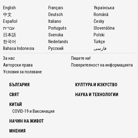
English
Français
Українська
中文
Deutsch
Română
Español
Italiano
Česky
עברית
Português
Slovenščina
日本語
Svenska
Polski
한국어
Nederlands
Türkçe
Bahasa Indonesia
Русский
فارسی
За нас
Пишете ни!
Авторски права
Поверителност на информацията
Условия за ползване
БЪЛГАРИЯ
КУЛТУРА И ИЗКУСТВО
СВЯТ
НАУКА И ТЕХНОЛОГИИ
КИТАЙ
COVID-19 и Ваксинация
НАЧИН НА ЖИВОТ
МНЕНИЯ