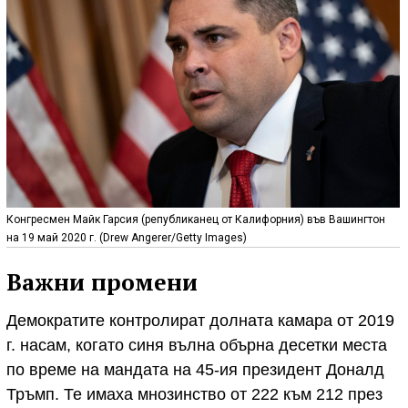
Конгресмен Майк Гарсия (републиканец от Калифорния) във Вашингтон
на 19 май 2020 г. (Drew Angerer/Getty Images)
Важни промени
Демократите контролират долната камара от 2019
г. насам, когато синя вълна обърна десетки места
по време на мандата на 45-ия президент Доналд
Тръмп. Те имаха мнозинство от 222 към 212 през