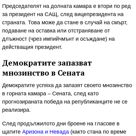
Председателят на долната камара е втори по ред
за президент на САЩ, след вицепрезидента на
страната. Това може да стане в случай на смърт,
подаване на оставка или отстраняване от
длъжност (чрез импийчмънт и осъждане) на
действащия президент.
Демократите запазват
мнозинство в Сената
Демократите успяха да запазят своето мнозинство
в горната камара – Сената, след като
прогнозираната победа на републиканците не се
реализира.
След продължилото дни броене на гласове в
щатите
Аризона и Невада
(както стана по време