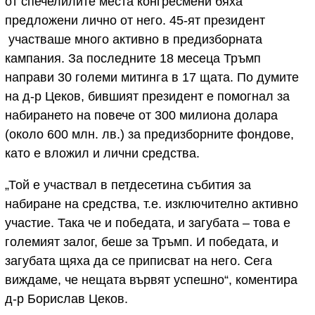
от спечелилите места конгресмени бяха
предложени лично от него. 45-ят президент
участваше много активно в предизборната
кампания. За последните 18 месеца Тръмп
направи 30 големи митинга в 17 щата. По думите
на д-р Цеков, бившият президент е помогнал за
набирането на повече от 300 милиона долара
(около 600 млн. лв.) за предизборните фондове,
като е вложил и лични средства.
„Той е участвал в петдесетина събития за
набиране на средства, т.е. изключително активно
участие. Така че и победата, и загубата – това е
големият залог, беше за Тръмп. И победата, и
загубата щяха да се приписват на него. Сега
виждаме, че нещата вървят успешно“, коментира
д-р Борислав Цеков.