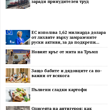
заради принудителен труд
ЕС използва 1,62 милиарда долара
от лихвите върху замразените
руски активи, за да подкрепи
Украйна
Новият кръг от мита на Тръмп
Защо бабите и дядовците са по-
важни от всякога
Пълнени сладки картофи
Одисеята на антигероя: как