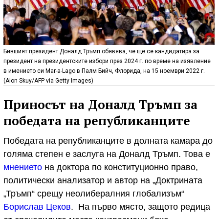
Бившият президент Доналд Тръмп обявява, че ще се кандидатира за
президент на президентските избори през 2024 г. по време на изявление
в имението си Mar-a-Lago в Палм Бийч, Флорида, на 15 ноември 2022 г.
(Alon Skuy/AFP via Getty Images)
Приносът на Доналд Тръмп за
победата на републиканците
Победата на републиканците в долната камара до
голяма степен е заслуга на Доналд Тръмп. Това е
мнението
на доктора по конституционно право,
политически анализатор и автор на „Доктрината
„Тръмп“ срещу неолибералния глобализъм“
Борислав Цеков
. На първо място, защото редица