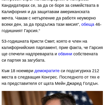
Кандидатирах се, за да се боря за семействата в
Калифорния и да защитавам американската
мечта. Чакам с нетърпение да работя неуморно
всеки ден, за да продължа тази мисия“,
обеща
46-
годишният Гарсия.“
53-годишната Кристи Смит, която е член на
калифорнийския парламент, прие факта, че Гарсия
ще спечели надпреварата и
об
в
ини
собствената
си партия за загубата.
Към 18 ноември
демократите
си подсигуриха 212
места в следващия Конгрес. Последното от тях е
на представителя от щата Мейн Джаред Голдън.