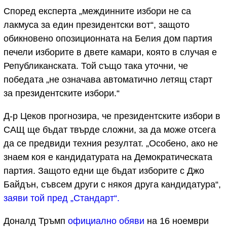
Според експерта „междинните избори не са
лакмуса за един президентски вот“, защото
обикновено опозиционната на Белия дом партия
печели изборите в двете камари, която в случая е
Републиканската. Той също така уточни, че
победата „не означава автоматично летящ старт
за президентските избори.“
Д-р Цеков прогнозира, че президентските избори в
САЩ ще бъдат твърде сложни, за да може отсега
да се предвиди техния резултат. „Особено, ако не
знаем коя е кандидатурата на Демократическата
партия. Защото едни ще бъдат изборите с Джо
Байдън, съвсем други с някоя друга кандидатура“,
заяви той пред „Стандарт“.
Доналд Тръмп
официално обяви
на 16 ноември