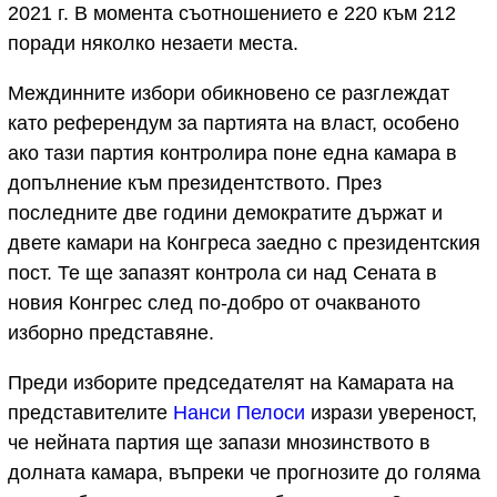
2021 г. В момента съотношението е 220 към 212
поради няколко незаети места.
Междинните избори обикновено се разглеждат
като референдум за партията на власт, особено
ако тази партия контролира поне една камара в
допълнение към президентството. През
последните две години демократите държат и
двете камари на Конгреса заедно с президентския
пост. Те ще запазят контрола си над Сената в
новия Конгрес след по-добро от очакваното
изборно представяне.
Преди изборите председателят на Камарата на
представителите
Нанси Пелоси
изрази увереност,
че нейната партия ще запази мнозинството в
долната камара, въпреки че прогнозите до голяма