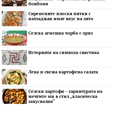
бонбони
Сиренените плоски питки с
патладжан имат вкус на лято
Селска агнешка чорба с ориз
Историята на символа свастика
Лека и свежа картофена салата
Селски картофи – гарнитурата на
мечтите ми в стил „класическа
закусвалня“