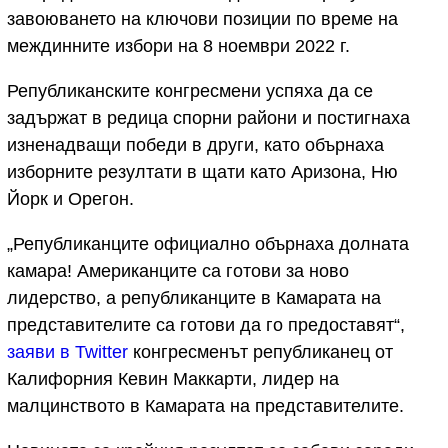
завоюването на ключови позиции по време на
междинните избори на 8 ноември 2022 г.
Републиканските конгресмени успяха да се
задържат в редица спорни райони и постигнаха
изненадващи победи в други, като обърнаха
изборните резултати в щати като Аризона, Ню
Йорк и Орегон.
„Републиканците официално обърнаха долната
камара! Американците са готови за ново
лидерство, а републиканците в Камарата на
представителите са готови да го предоставят“,
заяви в Twitter
конгресменът републиканец от
Калифорния Кевин Маккарти, лидер на
малцинството в Камарата на представителите.