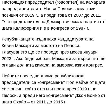
Настоящият председател (говорител) на Камарата
на представителите Нанси Пелоси заема тази
позиция от 2019 г., а преди това от 2007 до 2011.
Тя е представител на Демократическата партия от
щата Калифорния и е в Конгреса от 1987 г.
Републиканците издигнаха кандидатурата на
Кевин Маккарти за мястото на Пелоси.
Гласуването ще се проведе през месец януари
2023 г. Ако бъде избран, Маккарти за първи път ще
оглави долната камара на американския Конгрес.
Нейните последни двама републикански
председатели са конгресменът Пол Райън от щата
Уисконсин, който отстъпи поста през 2019 г. на
Пелоси, а преди него конгресменът Джон Бонър от
щата Охайо – от 2011 до 2015 г.