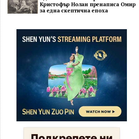
Кристофър Нолан пренаписа Омир
за една скептична епоха