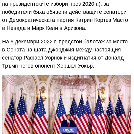
на президентските избори през 2020 г.), за
победители бяха обявени действащите сенатори
от Демократическата партия Катрин Кортез Масто
в Невада и Марк Кели в Аризона.
На 6 декември 2022 г. предстои балотаж за място
в Сената на щата Джорджия между настоящия
сенатор Рафаел Уорнок и издигнатия от Доналд
Тръмп негов опонент Хершел Уокър.