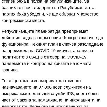
степен бяха в полза на републиканците. За
разлика от нея, лидерите на Републиканската
партия бяха убедени, че ще обърнат множество
конгресменски места.
Републиканците планират да предприемат
действия веднага щом новият Конгрес започне да
функционира. Техният план включва разследване
на произхода на COVID-19 вируса, анализ на
политиките в САЩ в отговор на COVID-19
пандемията и контрол на кризата на южната
граница.
Те също така възнамеряват да отменят
назначаването на 87 000 нови служители на
американските данъчни служби IRS, което беше
част от Закона за намаляване на инфлацията на
демократите. Републиканците планират да