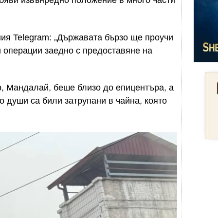
бяви извънредно положение в много части
ия Telegram: „Държавата бързо ще проучи
 операции заедно с предоставяне на
, Мандалай, беше близо до епицентъра, а
о души са били затрупани в чайна, която