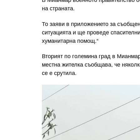
В Мианмар военното правителство о
на страната.
То заяви в приложението за съобщен
ситуацията и ще проведе спасителни
хуманитарна помощ.“
Вторият по големина град в Мианмар
местна жителка съобщава, че няколк
се е срутила.