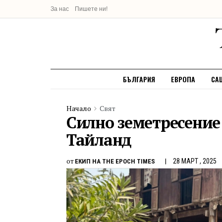
За нас
Пишете ни!
БЪЛГАРИЯ
ЕВРОПА
СА
Начало
Свят
Силно земетресени
Тайланд
от
28 МАРТ , 2025
ЕКИП НА THE EPOCH TIMES