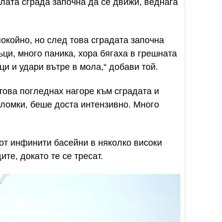
лата сграда започна да се движи, веднага
окойно, но след това сградата започна
ъци, много паника, хора бягаха в грешната
ци и удари вътре в мола,“ добави той.
това погледнах нагоре към сградата и
тломки, беше доста интензивно. Много
от инфинити басейни в няколко високи
ите, докато те се тресат.