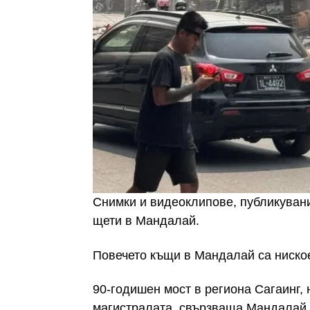
Снимки и видеоклипове, публикуван
щети в Мандалай.
Повечето къщи в Мандалай са ниское
90-годишен мост в региона Сагаинг, 
магистралата, свързваща Мандалай 