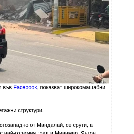
и във
Facebook
, показват широкомащабни
тажни структури.
югозападно от Мандалай, се срути, а
с най-големия град в Мианмар, Янгон,