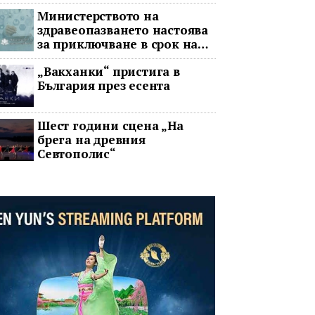
война
Министерството на
здравеопазването настоява
за приключване в срок на
два ключови строителни
„Вакханки“ пристига в
проекта
България през есента
Шест години сцена „На
брега на древния
Севтополис“