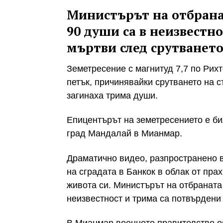
Министърът на отбрана
90 души са в неизвестн
мъртви след срутването
Земетресение с магнитуд 7,7 по Рих
петък, причинявайки срутването на с
загинаха трима души.
Епицентърът на земетресението е бил
град Мандалай в Мианмар.
Драматично видео, разпространено в
на сградата в Банкок в облак от пра
живота си. Министърът на отбраната
неизвестност и трима са потвърдени