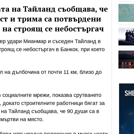
та на Тайланд съобщава, че
ост и трима са потвърдени
 на строящ се небостъргач
тер удари Мианмар и съседен Тайланд в
троящ се небостъргач в Банкок, при което
 на дълбочина от почти 11 км, близо до
 социалните мрежи, показва срутването
х, докато строителните работници бягат за
 на Тайланд съобщава, че 90 души са в
 мъртви на място.