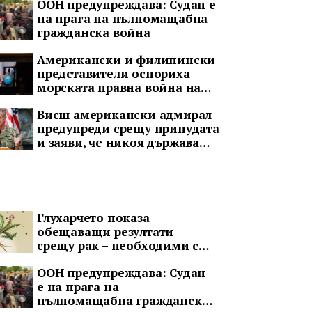
ООН предупреждава: Судан е
на прага на пълномащабна
гражданска война
Американски и филипински
представители оспориха
морската правна война на
Пекин
Висш американски адмирал
предупреди срещу принудата
и заяви, че никоя държава
няма да доминира в Индо-
Тихоокеанския регион
Глухарчето показа
обещаващи резултати
срещу рак – необходими са
изпитания с хора
ООН предупреждава: Судан
е на прага на
пълномащабна гражданска