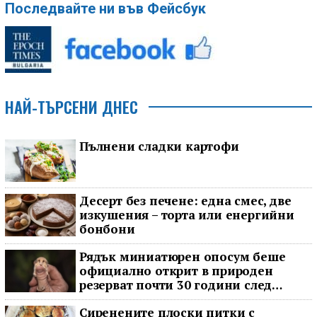
Последвайте ни във Фейсбук
НАЙ-ТЪРСЕНИ ДНЕС
Пълнени сладки картофи
Десерт без печене: една смес, две
изкушения – торта или енергийни
бонбони
Рядък миниатюрен опосум беше
официално открит в природен
резерват почти 30 години след
последното му наблюдение
Сиренените плоски питки с