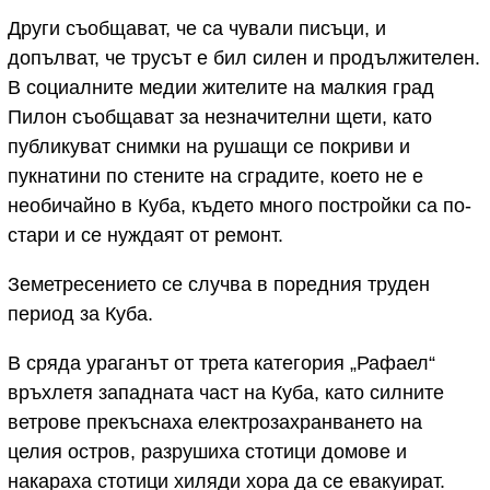
Други съобщават, че са чували писъци, и
допълват, че трусът е бил силен и продължителен.
В социалните медии жителите на малкия град
Пилон съобщават за незначителни щети, като
публикуват снимки на рушащи се покриви и
пукнатини по стените на сградите, което не е
необичайно в Куба, където много постройки са по-
стари и се нуждаят от ремонт.
Земетресението се случва в поредния труден
период за Куба.
В сряда ураганът от трета категория „Рафаел“
връхлетя западната част на Куба, като силните
ветрове прекъснаха електрозахранването на
целия остров, разрушиха стотици домове и
накараха стотици хиляди хора да се евакуират.