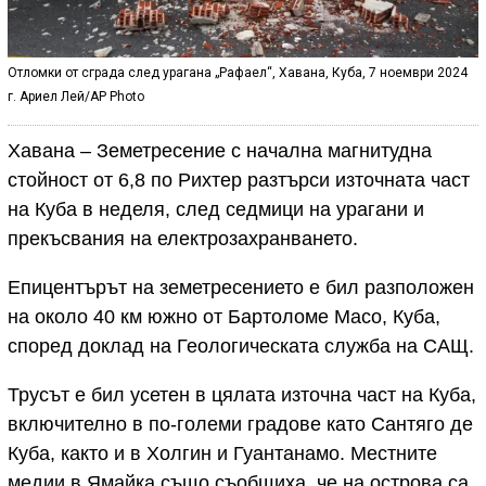
Отломки от сграда след урагана „Рафаел“, Хавана, Куба, 7 ноември 2024
г. Ариел Лей/AP Photo
Хавана – Земетресение с начална магнитудна
стойност от 6,8 по Рихтер разтърси източната част
на Куба в неделя, след седмици на урагани и
прекъсвания на електрозахранването.
Епицентърът на земетресението е бил разположен
на около 40 км южно от Бартоломе Масо, Куба,
според доклад на Геологическата служба на САЩ.
Трусът е бил усетен в цялата източна част на Куба,
включително в по-големи градове като Сантяго де
Куба, както и в Холгин и Гуантанамо. Местните
медии в Ямайка също съобщиха, че на острова са