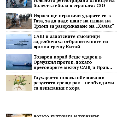
голямото регистрирано огнище на
болестта ебола в страната: СЗО
Израел ще ограничи ударите си в
Газа, за да даде шанс на плана на
Тръмп за разоръжаване на „Хамас“
САЩ и азиатските съюзници
задълбочиха отбранителните си
връзки срещу Китай
Товарен кораб беше ударен в
Ормузкия проток, докато
преговорите между САЩ и Иран
останаха в безизходица
Глухарчето показа обещаващи
резултати срещу рак – необходими
са изпитания с хора
Когато културата и туризмът