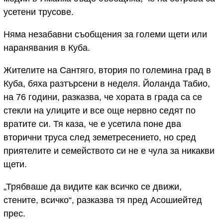
усетени трусове.
Няма незабавни съобщения за големи щети или
наранявания в Куба.
Жителите на Сантяго, втория по големина град в
Куба, бяха разтърсени в неделя. Йоланда Табио,
на 76 години, разказва, че хората в града са се
стекли на улиците и все още нервно седят по
вратите си. Тя каза, че е усетила поне два
вторични труса след земетресението, но сред
приятелите и семейството си не е чула за никакви
щети.
„Трябваше да видите как всичко се движи,
стените, всичко“, разказва тя пред Асошиейтед
прес.