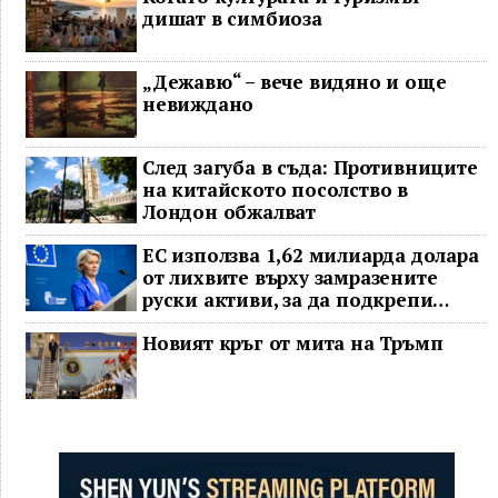
дишат в симбиоза
„Дежавю“ – вече видяно и още
невиждано
След загуба в съда: Противниците
на китайското посолство в
Лондон обжалват
ЕС използва 1,62 милиарда долара
от лихвите върху замразените
руски активи, за да подкрепи
Украйна
Новият кръг от мита на Тръмп