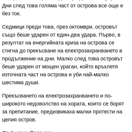
Дни след това голяма част от острова все още е
без ток.
Седмици преди това, през октомври, островът
също беше ударен от един-два удара. Първо, в
резултат на енергийната криза на острова се
стигна до прекъсване на електрозахранването в
продължение на дни. Малко след това островът
беше ударен от мощен ураган, който връхлетя
източната част на острова и уби най-малко
шестима души.
Прекъсването на електрозахранването и по-
широкото недоволство на хората, които се борят
за препитание, предизвикаха малки протести на
целия остров.