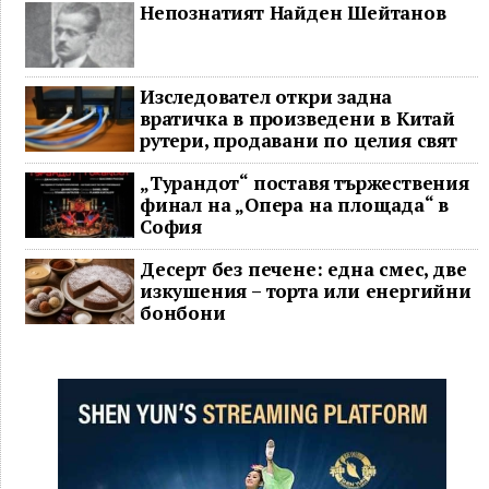
Непознатият Найден Шейтанов
Изследовател откри задна
вратичка в произведени в Китай
рутери, продавани по целия свят
„Турандот“ поставя тържествения
финал на „Опера на площада“ в
София
Десерт без печене: една смес, две
изкушения – торта или енергийни
бонбони