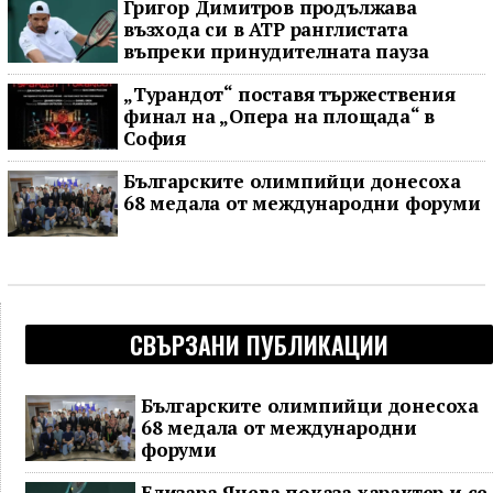
Григор Димитров продължава
възхода си в ATP ранглистата
въпреки принудителната пауза
„Турандот“ поставя тържествения
финал на „Опера на площада“ в
София
Българските олимпийци донесоха
68 медала от международни форуми
СВЪРЗАНИ ПУБЛИКАЦИИ
Българските олимпийци донесоха
68 медала от международни
форуми
Елизара Янева показа характер и се