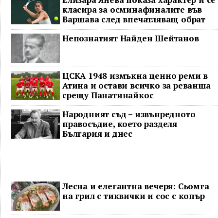
класира за осминафиналите във
Варшава след впечатляващ обрат
Непознатият Найден Шейтанов
ЦСКА 1948 измъкна ценно реми в
Атина и остави всичко за реванша
срещу Панатинайкос
Народният съд – извънредното
правосъдие, което разделя
България и днес
Лесна и елегантна вечеря: Сьомга
на грил с тиквички и сос с копър