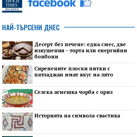
НАЙ-ТЪРСЕНИ ДНЕС
Десерт без печене: една смес, две
изкушения – торта или енергийни
бонбони
Сиренените плоски питки с
патладжан имат вкус на лято
Селска агнешка чорба с ориз
Историята на символа свастика