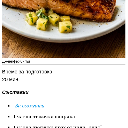
Дженифър Сигъл
Време за подготовка
20 мин.
Съставки
За съомгата
1 чаена лъжичка паприка
1 чаена лъжичка прах от чили „анчо“