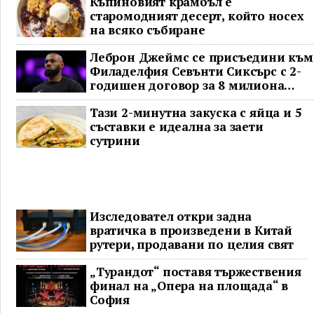
Къпиновият крамбъл е
старомодният десерт, който носех
на всяко събиране
Леброн Джеймс се присъедини към
Филаделфия Севънти Сиксърс с 2-
годишен договор за 8 милиона
долара
Тази 2-минутна закуска с яйца и 5
съставки е идеална за заети
сутрини
Изследовател откри задна
вратичка в произведени в Китай
рутери, продавани по целия свят
„Турандот“ поставя тържествения
финал на „Опера на площада“ в
София