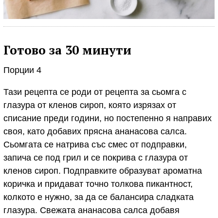
Готово за 30 минути
Порции 4
Тази рецепта се роди от рецепта за сьомга с
глазура от кленов сироп, която изрязах от
списание преди години, но постепенно я направих
своя, като добавих прясна ананасова салса.
Сьомгата се натрива със смес от подправки,
запича се под грил и се покрива с глазура от
кленов сироп. Подправките образуват ароматна
коричка и придават точно толкова пикантност,
колкото е нужно, за да се балансира сладката
глазура. Свежата ананасова салса добавя