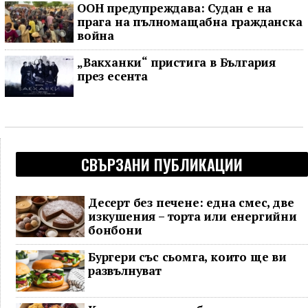
ООН предупреждава: Судан е на
прага на пълномащабна гражданска
война
„Вакханки“ пристига в България
през есента
СВЪРЗАНИ ПУБЛИКАЦИИ
Десерт без печене: една смес, две
изкушения – торта или енергийни
бонбони
Бургери със сьомга, които ще ви
развълнуват