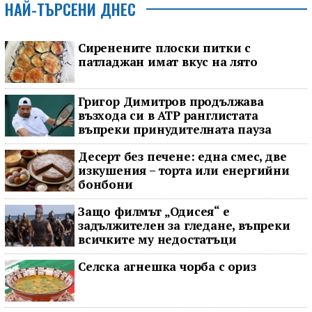
НАЙ-ТЪРСЕНИ ДНЕС
Сиренените плоски питки с
патладжан имат вкус на лято
Григор Димитров продължава
възхода си в ATP ранглистата
въпреки принудителната пауза
Десерт без печене: една смес, две
изкушения – торта или енергийни
бонбони
Защо филмът „Одисея“ е
задължителен за гледане, въпреки
всичките му недостатъци
Селска агнешка чорба с ориз