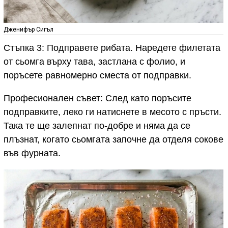
Дженифър Сигъл
Стъпка 3: Подправете рибата. Наредете филетата
от сьомга върху тава, застлана с фолио, и
поръсете равномерно сместа от подправки.
Професионален съвет: След като поръсите
подправките, леко ги натиснете в месото с пръсти.
Така те ще залепнат по-добре и няма да се
плъзнат, когато сьомгата започне да отделя сокове
във фурната.