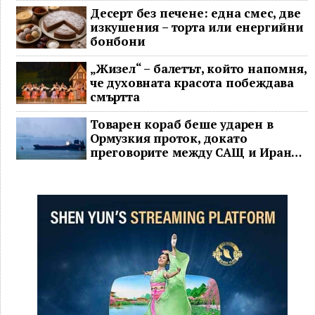
Десерт без печене: една смес, две
изкушения – торта или енергийни
бонбони
„Жизел“ – балетът, който напомня,
че духовната красота побеждава
смъртта
Товарен кораб беше ударен в
Ормузкия проток, докато
преговорите между САЩ и Иран
останаха в безизходица