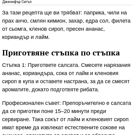
Дженифър Сигъл
За тази рецепта ще ви трябват: паприка, чили на
прах анчо, смлян кимион, захар, едра сол, филета
от сьомга, кленов сироп, пресен ананас,
кориандър и лайм.
Приготвяне стъпка по стъпка
Стъпка 1: Пригответе салсата. Смесете нарязания
ананас, кориандъра, сока от лайм и кленовия
сироп в купа и оставете настрана, за да се смесят
ароматите, докато подготвяте рибата.
Професионален съвет: Препоръчително е салсата
да се приготви поне 15–20 минути преди
сервиране. Така сокът от лайм и кленовият сироп
имат време да извлекат естествените сокове на