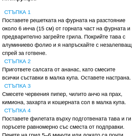
СТЪПКА 1
Поставете решетката на фурната на разстояние
около 6 инча (15 см) от горната част на фурната и
предварително загрейте грила. Покрийте тава с
алуминиево фолио и я напръскайте с незалепващ
спрей за готвене.
СТЪПКА 2
Пригответе салсата от ананас, като смесите
всички съставки в малка купа. Оставете настрана.
СТЪПКА 3
Смесете червения пипер, чилито анчо на прах,
кимиона, захарта и кошерната сол в малка купа.
СТЪПКА 4
Поставете филетата върху подготвената тава и ги
поръсете равномерно със сместа от подправки.
Печете на грил 5–6 минути или докато са почти