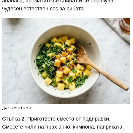
ананаса, ароматите се сливат и се образува
чудесен естествен сос за рибата.
Дженифър Сигъл
Стъпка 2: Пригответе сместа от подправки.
Смесете чили на прах анчо, кимиона, паприката,