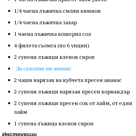
1/4 чаена лъжичка смлян кимион
1/4 чаена лъжичка захар
1 чаена лъжичка кошерна сол
4 филета сьомга (по 6 унции)
2 супени лъжици кленов сироп
За салсата от ананас
2 чаши нарязан на кубчета пресен ананас
2 супени лъжици нарязан пресен кориандър
2 супени лъжици пресен сок от лайм, от един
лайм
1 супена лъжица кленов сироп
Инструкции