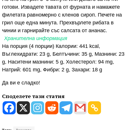
готови. Извадете тавата от фурната и намажете
филетата равномерно с кленов сироп. Печете на
грил още една минута. Прехвърлете рибата в
чинии и гарнирайте със салсата от ананас.
Хранителна информация
На порция (4 порции) Калории: 441 kcal,
Въглехидрати: 23 g, Белтъчини: 35 g, Мазнини: 23
g, Наситени мазнини: 5 g, Холестерол: 94 mg,
Натрий: 601 mg, Фибри: 2 g, Захари: 18 g
Да ви е сладко!
Споделете тази статия
Tags:
Рецепта