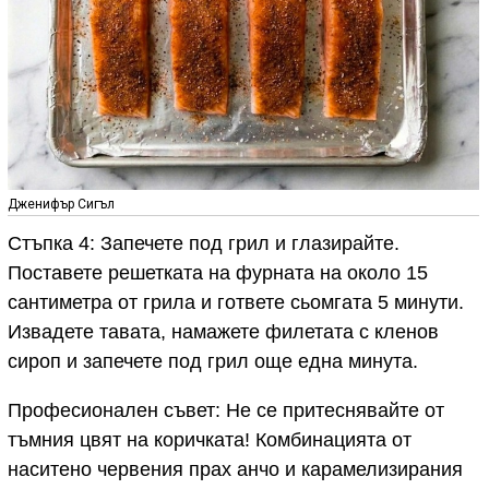
Дженифър Сигъл
Стъпка 4: Запечете под грил и глазирайте.
Поставете решетката на фурната на около 15
сантиметра от грила и гответе сьомгата 5 минути.
Извадете тавата, намажете филетата с кленов
сироп и запечете под грил още една минута.
Професионален съвет: Не се притеснявайте от
тъмния цвят на коричката! Комбинацията от
наситено червения прах анчо и карамелизирания