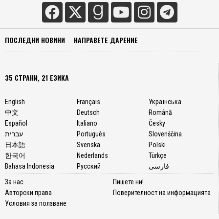
ПОСЛЕДНИ НОВИНИ
НАПРАВЕТЕ ДАРЕНИЕ
35 СТРАНИ, 21 ЕЗИКА
English
Français
Українська
中文
Deutsch
Română
Español
Italiano
Česky
עברית
Português
Slovenščina
日本語
Svenska
Polski
한국어
Nederlands
Türkçe
Bahasa Indonesia
Русский
فارسی
За нас
Пишете ни!
Авторски права
Поверителност на информацията
Условия за ползване