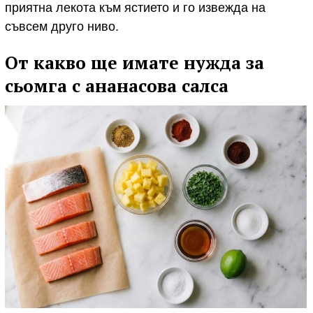
приятна лекота към ястието и го извежда на
съвсем друго ниво.
От какво ще имате нужда за
сьомга с ананасова салса