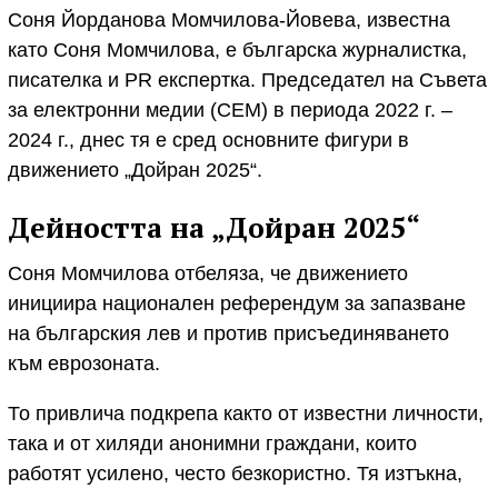
Соня Йорданова Момчилова-Йовева, известна
като Соня Момчилова, е българска журналистка,
писателка и PR експертка. Председател на Съвета
за електронни медии (СЕМ) в периода 2022 г. –
2024 г., днес тя е сред основните фигури в
движението „Дойран 2025“.
Дейността на „Дойран 2025“
Соня Момчилова отбеляза, че движението
инициира национален референдум за запазване
на българския лев и против присъединяването
към еврозоната.
То привлича подкрепа както от известни личности,
така и от хиляди анонимни граждани, които
работят усилено, често безкористно. Тя изтъкна,