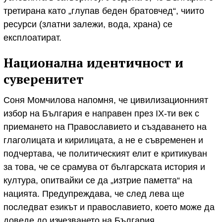
третирана като „глупав беден братовчед“, чиито
ресурси (златни залежи, вода, храна) се
експлоатират.
Национална идентичност и
суверенитет
Соня Момчилова напомня, че цивилизационният
избор на България е направен през IX-ти век с
приемането на Православието и създаването на
глаголицата и кирилицата, а не е съвременен и
подчертава, че политическият елит е критикуван
за това, че се срамува от българската история и
култура, опитвайки се да „изтрие паметта“ на
нацията. Предупреждава, че след лева ще
последват езикът и православието, което може да
доведе до изчезването на България.