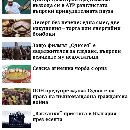
възхода си в ATP ранглистата
въпреки принудителната пауза
Десерт без печене: една смес, две
изкушения – торта или енергийни
бонбони
Защо филмът „Одисея“ е
задължителен за гледане, въпреки
всичките му недостатъци
Селска агнешка чорба с ориз
ООН предупреждава: Судан е на
прага на пълномащабна гражданска
война
„Вакханки“ пристига в България
през есента