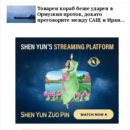
Товарен кораб беше ударен в
Ормузкия проток, докато
преговорите между САЩ и Иран
останаха в безизходица