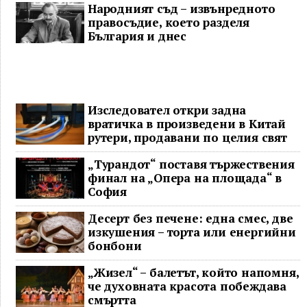
Народният съд – извънредното
правосъдие, което разделя
България и днес
Изследовател откри задна
вратичка в произведени в Китай
рутери, продавани по целия свят
„Турандот“ поставя тържествения
финал на „Опера на площада“ в
София
Десерт без печене: една смес, две
изкушения – торта или енергийни
бонбони
„Жизел“ – балетът, който напомня,
че духовната красота побеждава
смъртта