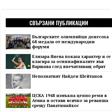
СВЪРЗАНИ ПУБЛИКАЦИИ
Българските олимпийци донесоха
68 медала от международни
форуми
Елизара Янева показа характер и се
класира за осминафиналите във
Варшава след впечатляващ обрат
Непознатият Найден Шейтанов
ЦСКА 1948 измъкна ценно реми в
Атина и остави всичко за реванша
срещу Панатинайкос