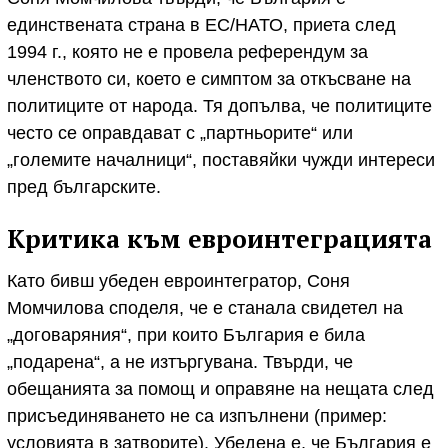
единствената страна в ЕС/НАТО, приета след
1994 г., която не е провела референдум за
членството си, което е симптом за откъсване на
политиците от народа. Тя допълва, че политиците
често се оправдават с „партньорите“ или
„големите началници“, поставяйки чужди интереси
пред българските.
Критика към евроинтеграцията
Като бивш убеден евроинтегратор, Соня
Момчилова споделя, че е станала свидетел на
„договаряния“, при които България е била
„подарена“, а не изтъргувана. Твърди, че
обещанията за помощ и оправяне на нещата след
присъединяването не са изпълнени (пример:
условията в затворите). Убедена е, че България е