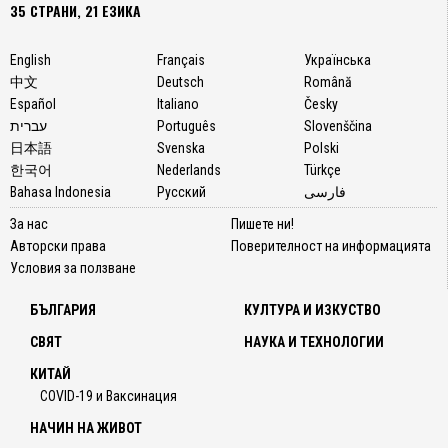
35 СТРАНИ, 21 ЕЗИКА
English
Français
Українська
中文
Deutsch
Română
Español
Italiano
Česky
עברית
Português
Slovenščina
日本語
Svenska
Polski
한국어
Nederlands
Türkçe
Bahasa Indonesia
Русский
فارسی
За нас
Пишете ни!
Авторски права
Поверителност на информацията
Условия за ползване
БЪЛГАРИЯ
КУЛТУРА И ИЗКУСТВО
СВЯТ
НАУКА И ТЕХНОЛОГИИ
КИТАЙ
COVID-19 и Ваксинация
НАЧИН НА ЖИВОТ