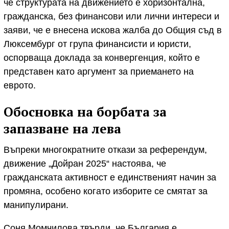
че структурата на движението е хоризонтална,
гражданска, без финансови или лични интереси и
заяви, че е внесена искова жалба до Общия съд в
Люксембург от група финансисти и юристи,
оспорваща доклада за конвергенция, който е
представен като аргумент за приемането на
еврото.
Обосновка на борбата за
запазване на лева
Въпреки многократните откази за референдум,
движение „Дойран 2025“ настоява, че
гражданската активност е единственият начин за
промяна, особено когато изборите се смятат за
манипулирани.
Соня Момчилова твърди, че България е