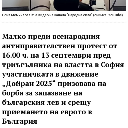
Соня Момчилова във видео на канала "Народна сила" (снимка: YouTube)
Малко преди всенародния
антиправителствен протест от
16.00 ч. на 13 септември пред
триъгълника на властта в София
участничката в движение
„Дойран 2025“ призовава на
борба за запазване на
българския лев и срещу
приемането на еврото в
България