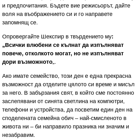
и предпочитания. Бъдете вие режисьорът, дайте
воля на въображението си и го направете
запомнящ се.
Опровергайте Шекспир в твърдението му
:
„Всички влюбени се кълнат да изпълняват
повече,
отколкото могат
, но не изпълняват
дори възможното
„.
Ако имате семейство, този ден е една прекрасна
възможност да отделите цялото си време и мисъл
за него. В забързания свят, в който сме постоянно
заслепявани от синята светлина на компютри,
телефони и устройства, да посветим един ден на
споделената семейна обич – най-смисленото в
живота ни – би направило празника ни значим и
незабравим.