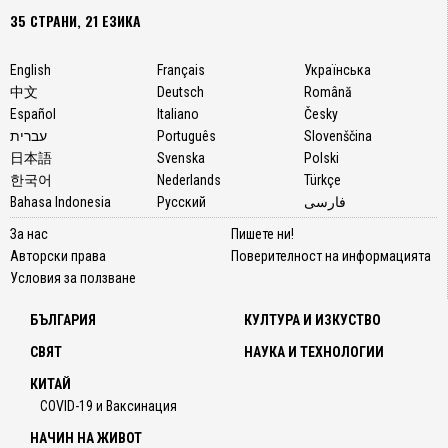
35 СТРАНИ, 21 ЕЗИКА
English
Français
Українська
中文
Deutsch
Română
Español
Italiano
Česky
עברית
Português
Slovenščina
日本語
Svenska
Polski
한국어
Nederlands
Türkçe
Bahasa Indonesia
Русский
فارسی
За нас
Пишете ни!
Авторски права
Поверителност на информацията
Условия за ползване
БЪЛГАРИЯ
КУЛТУРА И ИЗКУСТВО
СВЯТ
НАУКА И ТЕХНОЛОГИИ
КИТАЙ
COVID-19 и Ваксинация
НАЧИН НА ЖИВОТ