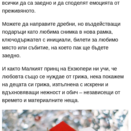
всички да са заедно и да споделят емоцията от
преживяното.
Можете да направите дребни, но въздействащи
подаръци като любима снимка в нова рамка,
ключодържател с инициали, билети за любимо
място или събитие, на което пак ще бъдете
заедно.
И както Малкият принц на Екзюпери ни учи, че
любовта също се нуждае от грижа, нека покажем
на децата си грижа, изпълнена с искрени и
вдъхновяващи нежност и обич – независещи от
времето и материалните неща.