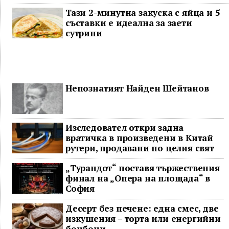
долара
Тази 2-минутна закуска с яйца и 5
съставки е идеална за заети
сутрини
Непознатият Найден Шейтанов
Изследовател откри задна
вратичка в произведени в Китай
рутери, продавани по целия свят
„Турандот“ поставя тържествения
финал на „Опера на площада“ в
София
Десерт без печене: една смес, две
изкушения – торта или енергийни
бонбони