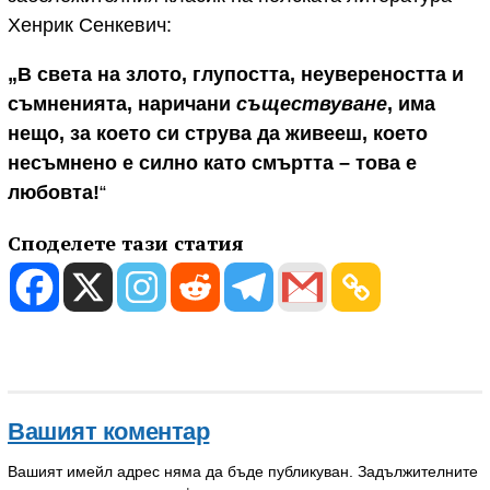
Хенрик Сенкевич:
„В света на злото,
глупостта
, неувереността и
съмненията, наричани
съществуване
, има
нещо, за което си струва да живееш, което
несъмнено е силно като смъртта
–
това е
любовта
!
“
Споделете тази статия
Вашият коментар
Вашият имейл адрес няма да бъде публикуван.
Задължителните