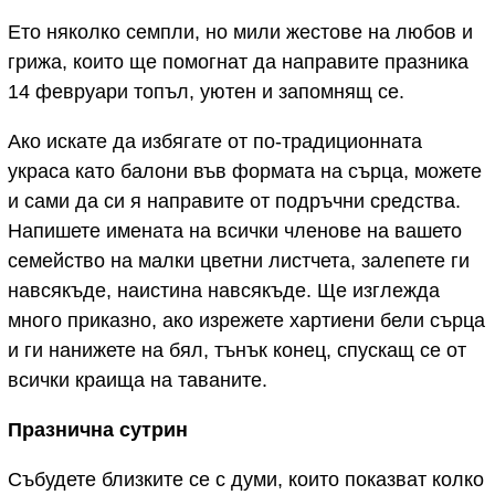
Ето няколко семпли, но мили жестове на любов и
грижа, които ще помогнат да направите празника
14 февруари топъл, уютен и запомнящ се.
Ако искате да избягате от по-традиционната
украса като балони във формата на сърца, можете
и сами да си я направите от подръчни средства.
Напишете имената на всички членове на вашето
семейство на малки цветни листчета, залепете ги
навсякъде, наистина навсякъде. Ще изглежда
много приказно, ако изрежете хартиени бели сърца
и ги нанижете на бял, тънък конец, спускащ се от
всички краища на таваните.
Празнична сутрин
Събудете близките се с думи, които показват колко