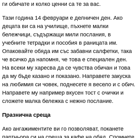
ги обичате и колко ценни са те за вас.
Тази година 14 февруари е делничен ден. Ако
децата ви са на училище, пъхнете малки
бележчици, съдържащи мили послания, в
учебните тетрадки и пособия в раницата им.
Опаковайте обяда им със забавни салфетки, така
че всичко да напомня, че това е специален ден.
На всеки му харесва да се чувства обичан и това
да му бъде казано и показано. Направете закуска
на любимия си човек, поднесете я весело и с обич.
Направете му например вкусен тост с очички и
сложете малка бележка с нежно послание.
Празнична среща
Ако ангажиментите ви го позволяват, поканете
партньора си на среща за кафе на обяд. Спомнете