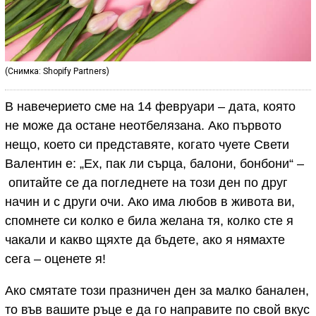
(Снимка: Shopify Partners)
В навечерието сме на 14 февруари – дата, която
не може да остане неотбелязана. Ако първото
нещо, което си представяте, когато чуете Свети
Валентин е: „Ех, пак ли сърца, балони, бонбони“ –
опитайте се да погледнете на този ден по друг
начин и с други очи. Ако има любов в живота ви,
спомнете си колко е била желана тя, колко сте я
чакали и какво щяхте да бъдете, ако я нямахте
сега – оценете я!
Ако смятате този празничен ден за малко банален,
то във вашите ръце е да го направите по свой вкус