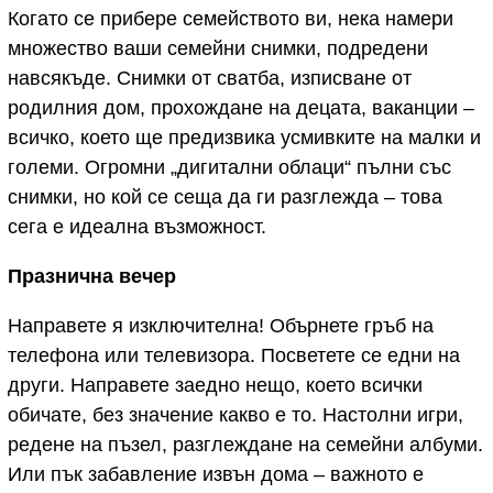
Когато се прибере семейството ви, нека намери
множество ваши семейни снимки, подредени
навсякъде. Снимки от сватба, изписване от
родилния дом, прохождане на децата, ваканции –
всичко, което ще предизвика усмивките на малки и
големи. Огромни „дигитални облаци“ пълни със
снимки, но кой се сеща да ги разглежда – това
сега е идеална възможност.
Празнична вечер
Направете я изключителна! Обърнете гръб на
телефона или телевизора. Посветете се едни на
други. Направете заедно нещо, което всички
обичате, без значение какво е то. Настолни игри,
редене на пъзел, разглеждане на семейни албуми.
Или пък забавление извън дома – важното е