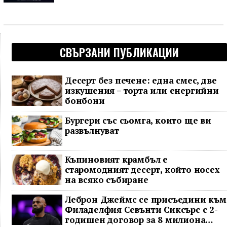
СВЪРЗАНИ ПУБЛИКАЦИИ
Десерт без печене: една смес, две
изкушения – торта или енергийни
бонбони
Бургери със сьомга, които ще ви
развълнуват
Къпиновият крамбъл е
старомодният десерт, който носех
на всяко събиране
Леброн Джеймс се присъедини към
Филаделфия Севънти Сиксърс с 2-
годишен договор за 8 милиона