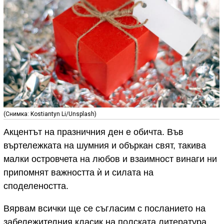
(Снимка: Kostiantyn Li/Unsplash)
Акцентът на празничния ден е обичта. Във
въртележката на шумния и объркан свят, такива
малки островчета на любов и взаимност винаги ни
припомнят важността ѝ и силата на
споделеността.
Вярвам всички ще се съгласим с посланието на
забележителния класик на полската литература