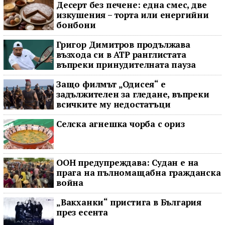
Десерт без печене: една смес, две
изкушения – торта или енергийни
бонбони
Григор Димитров продължава
възхода си в ATP ранглистата
въпреки принудителната пауза
Защо филмът „Одисея“ е
задължителен за гледане, въпреки
всичките му недостатъци
Селска агнешка чорба с ориз
ООН предупреждава: Судан е на
прага на пълномащабна гражданска
война
„Вакханки“ пристига в България
през есента