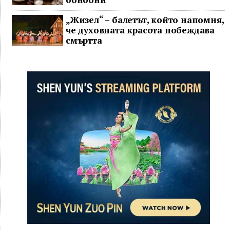
„Жизел“ – балетът, който напомня,
че духовната красота побеждава
смъртта