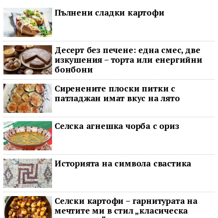
Пълнени сладки картофи
Десерт без печене: една смес, две
изкушения – торта или енергийни
бонбони
Сиренените плоски питки с
патладжан имат вкус на лято
Селска агнешка чорба с ориз
Историята на символа свастика
Селски картофи – гарнитурата на
мечтите ми в стил „класическа