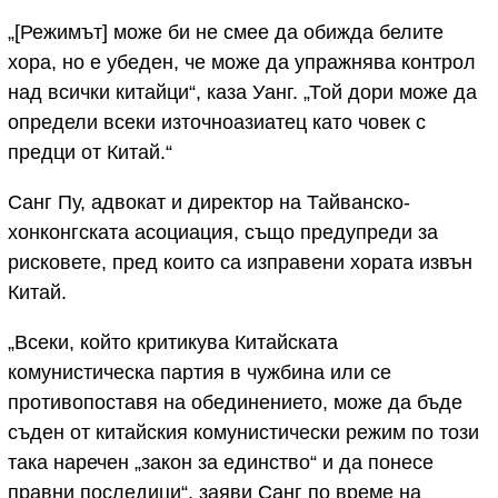
„[Режимът] може би не смее да обижда белите
хора, но е убеден, че може да упражнява контрол
над всички китайци“, каза Уанг. „Той дори може да
определи всеки източноазиатец като човек с
предци от Китай.“
Санг Пу, адвокат и директор на Тайванско-
хонконгската асоциация, също предупреди за
рисковете, пред които са изправени хората извън
Китай.
„Всеки, който критикува Китайската
комунистическа партия в чужбина или се
противопоставя на обединението, може да бъде
съден от китайския комунистически режим по този
така наречен „закон за единство“ и да понесе
правни последици“, заяви Санг по време на