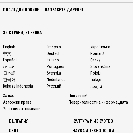
ПОСЛЕДНИ НОВИНИ
НАПРАВЕТЕ ДАРЕНИЕ
35 СТРАНИ, 21 ЕЗИКА
English
Français
Українська
中文
Deutsch
Română
Español
Italiano
Česky
עברית
Português
Slovenščina
日本語
Svenska
Polski
한국어
Nederlands
Türkçe
Bahasa Indonesia
Русский
فارسی
За нас
Пишете ни!
Авторски права
Поверителност на информацията
Условия за ползване
БЪЛГАРИЯ
КУЛТУРА И ИЗКУСТВО
СВЯТ
НАУКА И ТЕХНОЛОГИИ