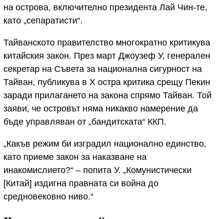
на острова, включително президента Лай Чин-те,
като „сепаратисти“.
Тайванското правителство многократно критикува
китайския закон. През март Джоузеф У, генерален
секретар на Съвета за национална сигурност на
Тайван, публикува в X остра критика срещу Пекин
заради прилагането на закона спрямо Тайван. Той
заяви, че островът няма никакво намерение да
бъде управляван от „бандитската“ ККП.
„Какъв режим би изградил национално единство,
като приеме закон за наказване на
инакомислието?“ – попита У. „Комунистически
[Китай] издигна правната си война до
средновековно ниво.“