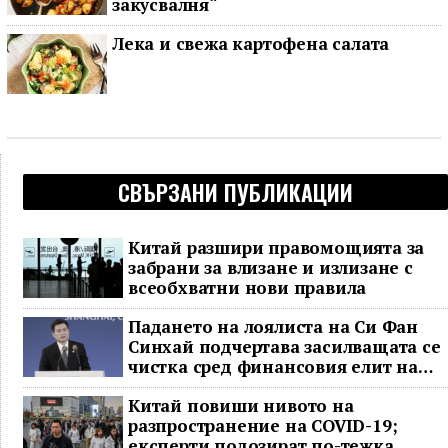
закусвалня“
Лека и свежа картофена салата
СВЪРЗАНИ ПУБЛИКАЦИИ
Китай разшири правомощията за
забрани за влизане и излизане с
всеобхватни нови правила
Падането на лоялиста на Си Фан
Синхай подчертава засилващата се
чистка сред финансовия елит на
Китай
Китай повиши нивото на
разпространение на COVID-19;
експерти подозират по-тежка