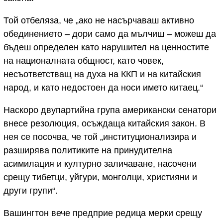
Той отбеляза, че „ако не насърчаваш активно
обединението – дори само да мълчиш – можеш да
бъдеш определен като нарушител на ценностите
на националната общност, като човек,
несъответстващ на духа на ККП и на китайския
народ, и като недостоен да носи името китаец.“
Наскоро двупартийна група американски сенатори
внесе резолюция, осъждаща китайския закон. В
нея се посочва, че той „институционализира и
разширява политиките на принудителна
асимилация и културно заличаване, насочени
срещу тибетци, уйгури, монголци, християни и
други групи“.
Вашингтон вече предприе редица мерки срещу