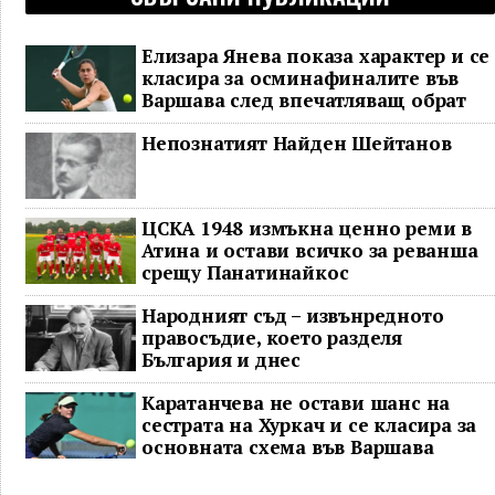
Елизара Янева показа характер и се
класира за осминафиналите във
Варшава след впечатляващ обрат
Непознатият Найден Шейтанов
ЦСКА 1948 измъкна ценно реми в
Атина и остави всичко за реванша
срещу Панатинайкос
Народният съд – извънредното
правосъдие, което разделя
България и днес
Каратанчева не остави шанс на
сестрата на Хуркач и се класира за
основната схема във Варшава