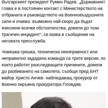
българският президент Румен Радев. „Държавният
глава е в постоянен контакт с Министерството на
отбраната и ръководството на Военновъздушните
сили и очаква възможно най-скоро да бъдат
изяснени всички обстоятелства, довели до този
трагичен инцидент“, се казва в съобщение на
неговата пресслужба.
Човешка грешка, техническа неизправност или
неправилно зададена команда са трите версии, по
които работят разследващите причините, довели
до разбиването на самолета, съобщи пред БНТ
майор Христо Анчев- наблюдаващ прокурор от
Военно окръжна прокуратора Пловдив.