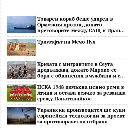
Товарен кораб беше ударен в
Ормузкия проток, докато
преговорите между САЩ и Иран
останаха в безизходица
Триумфът на Мечо Пух
Кризата с мигрантите в Сеута
продължава, докато Мароко се
бори с обвинения в чужбина и с
гнева у дома
ЦСКА 1948 измъкна ценно реми в
Атина и остави всичко за реванша
срещу Панатинайкос
Украински производител ще купи
европейски технологии за проект
за противоракетна отбрана