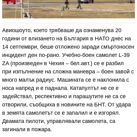
Авиошоуто, което трябваше да ознаменува 20
години от влизането на България в НАТО днес на
14 септември, беше отложено заради смъртоносен
инцидент ден по-рано. Учебно-боен самолет L-39
ZA (произведен в Чехия – бел.авт.) се е разбил
при изпълнение на сложна маневра – боен завой с
много малък радиус. Машината се е наклонила с
носа напред и е паднала. Катапултът не се е
задействал, респективно и парашутите не са се
отворили, съобщиха в новините на БНТ. От удара
в земята самолетът се е запалил и е изгорял.
Двамата пилоти, управлявали самолета, са
загинали в пожара.