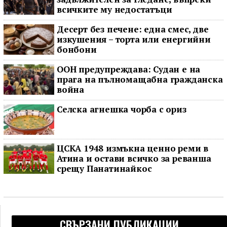
всичките му недостатъци
Десерт без печене: една смес, две
изкушения – торта или енергийни
бонбони
ООН предупреждава: Судан е на
прага на пълномащабна гражданска
война
Селска агнешка чорба с ориз
ЦСКА 1948 измъкна ценно реми в
Атина и остави всичко за реванша
срещу Панатинайкос
СВЪРЗАНИ ПУБЛИКАЦИИ