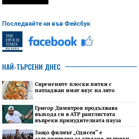
Последвайте ни във Фейсбук
НАЙ-ТЪРСЕНИ ДНЕС
Сиренените плоски питки с
патладжан имат вкус на лято
Григор Димитров продължава
възхода си в ATP ранглистата
въпреки принудителната пауза
Защо филмът „Одисея“ е
задължителен за гледане, въпреки