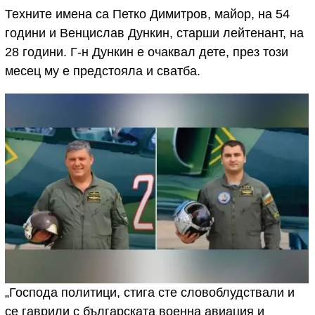
Техните имена са Петко Димитров, майор, на 54
години и Венцислав Дункин, старши лейтенант, на
28 години. Г-н Дункин е очаквал дете, през този
месец му е предстояла и сватба.
„Господа политици, стига сте словоблудствали и
се гаврили с българската военна авиация и