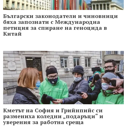
Български законодатели и чиновници
бяха запознати с Международна
петиция за спиране на геноцида в
Китай
Кметът на София и Грийнпийс си
размениха коледни „подаръци“ и
уверения за работна среща