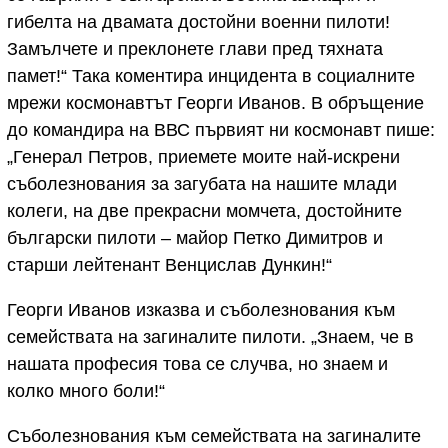
гибелта на двамата достойни военни пилоти!
Замълчете и преклонете глави пред тяхната
памет!“ Така коментира инцидента в социалните
мрежи космонавтът Георги Иванов. В обръщение
до командира на ВВС първият ни космонавт пише:
„Генерал Петров, приемете моите най-искрени
съболезнования за загубата на нашите млади
колеги, на две прекрасни момчета, достойните
български пилоти – майор Петко Димитров и
старши лейтенант Венцислав Дункин!“
Георги Иванов изказва и съболезнования към
семействата на загиналите пилоти. „Знаем, че в
нашата професия това се случва, но знаем и
колко много боли!“
Съболезнования към семействата на загиналите