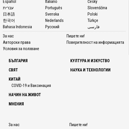
Español
Italiano
Česky
עברית
Português
Slovenščina
日本語
Svenska
Polski
한국어
Nederlands
Türkçe
Bahasa Indonesia
Русский
فارسی
За нас
Пишете ни!
Авторски права
Поверителност на информацията
Условия за ползване
БЪЛГАРИЯ
КУЛТУРА И ИЗКУСТВО
СВЯТ
НАУКА И ТЕХНОЛОГИИ
КИТАЙ
COVID-19 и Ваксинация
НАЧИН НА ЖИВОТ
МНЕНИЯ
За нас
Пишете ни!