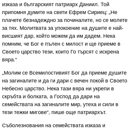
изказа и българският патриарх Даниил. Той
припомня думите на свети Ефрем Сириец: „Не
плачете безнадеждно за починалите, но се молете
за тях. Молитвата за упокоение на душите е най-
висшият дар, който можем да им дадем. Нека
помним, че Бог е пълен с милост и ще приеме в
Своето царство тези, които Го търсят с искрена
вяра.“
„Молим се Всемилостивият Бог да приеме душите
на загиналите и да ги дари с вечен покой в Своето
Небесно царство. Нека тази вяра ни укрепи в
скръбта и болката, а Господ да дари на
семействата на загиналите мир, утеха и сили в
тези тежки мигове“, пише още патриархът.
Съболезнования на семействата изказа и