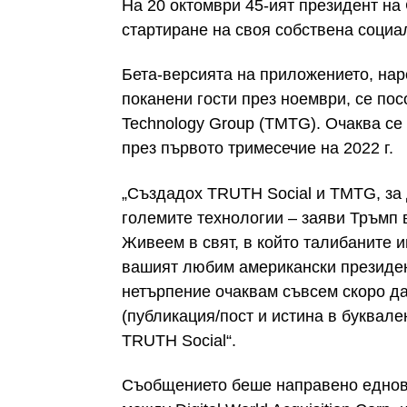
На 20 октомври 45-ият президент н
стартиране на своя собствена соци
Бета-версията на приложението, нар
поканени гости през ноември, се пос
Technology Group (TMTG). Очаква се
през първото тримесечие на 2022 г.
„Създадох TRUTH Social и TMTG, за 
големите технологии – заяви Тръмп 
Живеем в свят, в който талибаните и
вашият любим американски президен
нетърпение очаквам съвсем скоро д
(публикация/пост и истина в буквале
TRUTH Social“.
Съобщението беше направено еднов