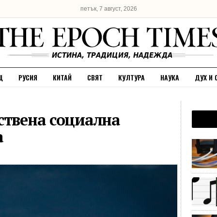
петък, 7 август, 2026
Щ
РУСИЯ
КИТАЙ
СВЯТ
КУЛТУРА
НАУКА
ДУХ И 
ствена социална
а