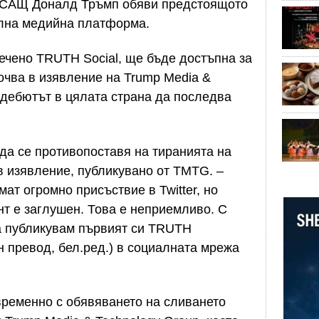
а САЩ Доналд Тръмп обяви предстоящото
ална медийна платформа.
ечено TRUTH Social, ще бъде достъпна за
очва в изявление на Trump Media &
 дебютът в цялата страна да последва
да се противопоставя на тиранията на
в изявление, публикувано от TMTG. –
мат огромно присъствие в Twitter, но
т е заглушен. Това е неприемливо. С
а публикувам първият си TRUTH
н превод, бел.ред.) в социалната мрежа
ременно с обявяването на сливането