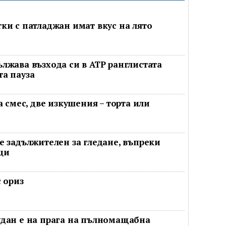
ки с патладжан имат вкус на лято
лжава възхода си в ATP ранглистата
а пауза
а смес, две изкушения – торта или
е задължителен за гледане, въпреки
ци
 ориз
дан е на прага на пълномащабна