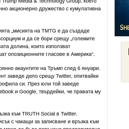
 и Trump Media & Technology Group, което
чно акционерно дружество с кумулативна
ята „мисията на TMTG е да създаде
сорциум и да се бори срещу „големите
ата долина, които използват
шат опозиционните гласове в Америка“.
тоянно акаунтите на Тръмп след 6 януари.
нт заведе дело срещу Twitter, опитвайки
рофила си. През юли той заведе
cebook и Google, твърдейки, че правата му
ка към TRUTH Social в Twitter.
сък с чакащи за записване и връзка към