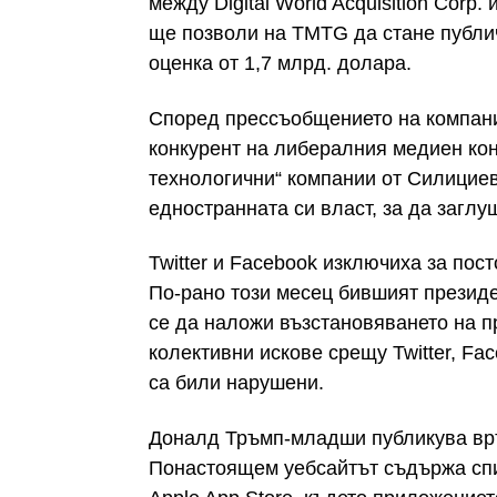
между Digital World Acquisition Corp.
ще позволи на TMTG да стане публи
оценка от 1,7 млрд. долара.
Според прессъобщението на компани
конкурент на либералния медиен кон
технологични“ компании от Силициев
едностранната си власт, за да заглу
Twitter и Facebook изключиха за пос
По-рано този месец бившият президе
се да наложи възстановяването на п
колективни искове срещу Twitter, Fa
са били нарушени.
Доналд Тръмп-младши публикува връз
Понастоящем уебсайтът съдържа спи