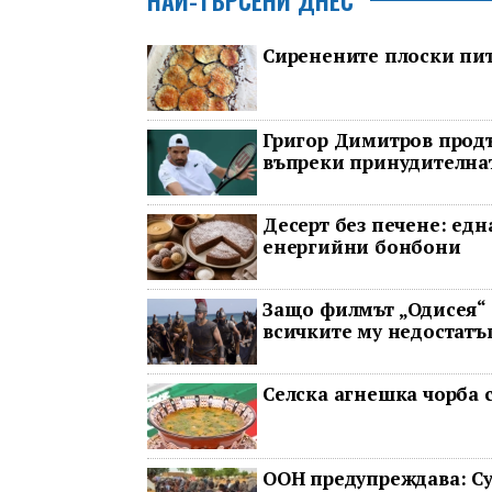
Сиренените плоски пит
Григор Димитров продъ
въпреки принудителнат
Десерт без печене: едн
енергийни бонбони
Защо филмът „Одисея“ 
всичките му недостатъ
Селска агнешка чорба с
ООН предупреждава: Су