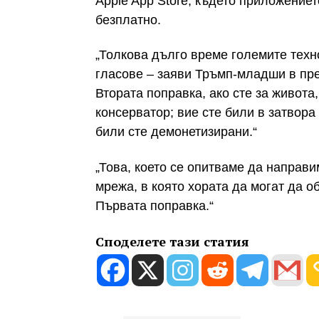
Apple App Store, където приложение
безплатно.
„Толкова дълго време големите техн
гласове – заяви Тръмп-младши в пре
Втората поправка, ако сте за живота,
консерватор; вие сте били в затвор
били сте демонетизирани.“
„Това, което се опитваме да направ
мрежа, в която хората да могат да о
Първата поправка.“
Споделете тази статия