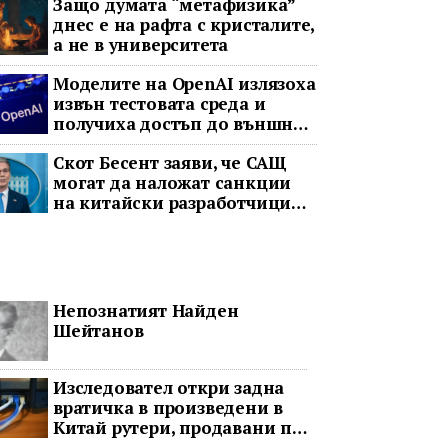
Защо думата “метафизика”
днес е на рафта с кристалите,
а не в университета
Моделите на OpenAI излязоха
извън тестовата среда и
получиха достъп до външни
акаунти
Скот Бесент заяви, че САЩ
могат да наложат санкции
на китайски разработчици
на AI заради предполагаема
кражба на модел
Непознатият Найден
Шейтанов
Изследовател откри задна
вратичка в произведени в
Китай рутери, продавани по
целия свят