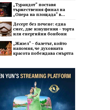
„Турандот“ поставя
тържествения финал на
„Опера на площада“ в
София
Десерт без печене: една
смес, две изкушения – торта
или енергийни бонбони
„Жизел“ – балетът, който
напомня, че духовната
красота побеждава смъртта