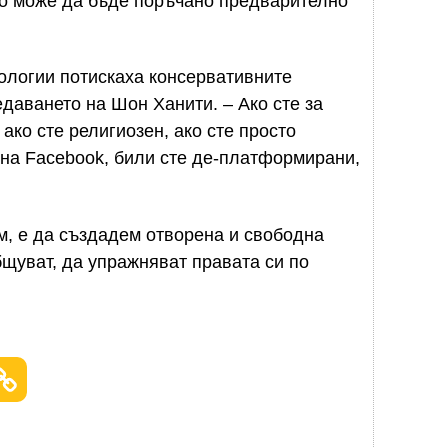
то може да бъде поръчано предварително
ологии потискаха консервативните
даването на Шон Ханити. – Ако сте за
 ако сте религиозен, ако сте просто
а на Facebook, били сте де-платформирани,
им, е да създадем отворена и свободна
бщуват, да упражняват правата си по