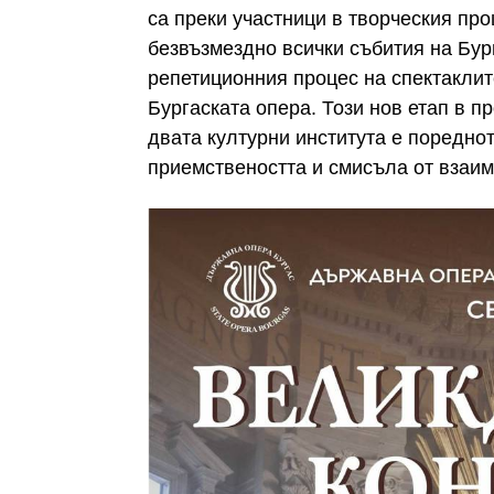
са преки участници в творческия п
безвъзмездно всички събития на Бур
репетиционния процес на спектаклит
Бургаската опера. Този нов етап в
двата културни института е пореднот
приемствеността и смисъла от взаим