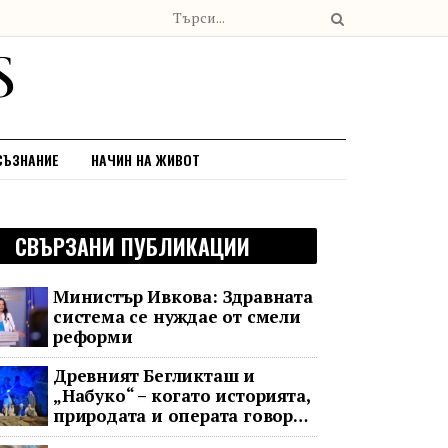
СЪЗНАНИЕ
НАЧИН НА ЖИВОТ
СВЪРЗАНИ ПУБЛИКАЦИИ
Министър Ивкова: Здравната
система се нуждае от смели
реформи
Древният Бегликташ и
„Набуко“ – когато историята,
природата и операта говорят
на един език