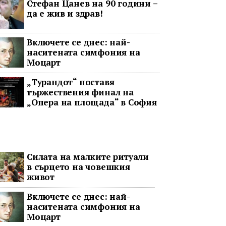
Стефан Цанев на 90 години –
да е жив и здрав!
Включете се днес: най-
наситената симфония на
Моцарт
„Турандот“ поставя
тържествения финал на
„Опера на площада“ в София
Силата на малките ритуали
в сърцето на човешкия
живот
Включете се днес: най-
наситената симфония на
Моцарт