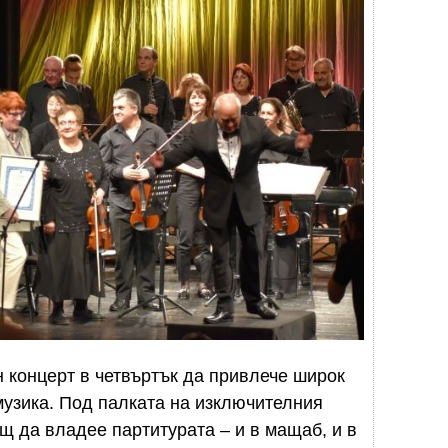
 концерт в четвъртък да привлече широк
 музика. Под палката на изключителния
щ да владее партитурата – и в мащаб, и в