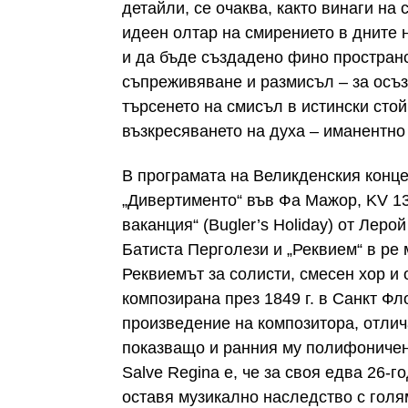
детайли, се очаква, както винаги на
идеен олтар на смирението в дните
и да бъде създадено фино пространс
съпреживяване и размисъл – за осъз
търсенето на смисъл в истински сто
възкресяването на духа – иманентно
В програмата на Великденския конце
„Дивертименто“ във Фа Мажор, KV 138
ваканция“ (Bugler’s Holiday) от Леро
Батиста Перголези и „Реквием“ в ре
Реквиемът за солисти, смесен хор и
композирана през 1849 г. в Санкт Ф
произведение на композитора, отлич
показващо и ранния му полифоничен
Salve Regina е, че за своя едва 26
оставя музикално наследство с голя