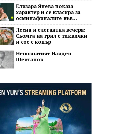
Елизара Янева показа
характер и се класира за
осминафиналите във
Варшава след впечатляващ
Лесна и елегантна вечеря:
обрат
Сьомга на грил с тиквички
и сос с копър
Непознатият Найден
Шейтанов