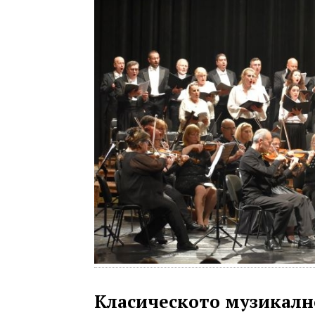
Класическото музикалн