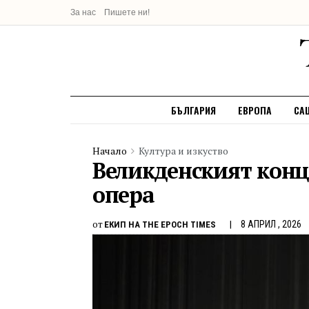
За нас
Пишете ни!
БЪЛГАРИЯ
ЕВРОПА
СА
Начало
Култура и изкуство
Великденският конц
опера
от
8 АПРИЛ , 2026
ЕКИП НА THE EPOCH TIMES