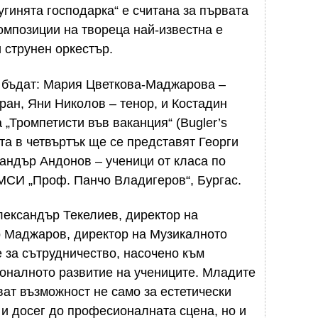
угинята господарка“ е считана за първата
композиции на твореца най-известна е
 и струнен оркестър.
е бъдат: Мария Цветкова-Маджарова –
ан, Яни Николов – тенор, и Костадин
 „Тромпетисти във ваканция“ (Bugler’s
та в четвъртък ще се представят Георги
андър Андонов – ученици от класа по
МСИ „Проф. Панчо Владигеров“, Бургас.
лександър Текелиев, директор на
р Маджаров, директор на Музикалното
 за сътрудничество, насочено към
оналното развитие на учениците. Младите
ват възможност не само за естетически
 и досег до професионалната сцена, но и