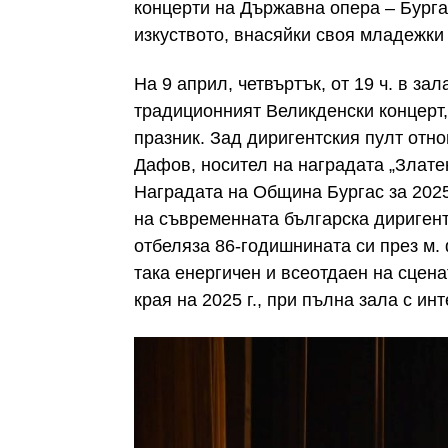
концерти на Държавна опера – Бурга
изкуството, внасяйки своя младежки 
На 9 април, четвъртък, от 19 ч. в з
традиционният Великденски концерт,
празник. Зад диригентския пулт отн
Дафов, носител на наградата „Злате
Наградата на Община Бургас за 2025 
на съвременната българска дириген
отбеляза 86-годишнината си през м.
така енергичен и всеотдаен на сцен
края на 2025 г., при пълна зала с и