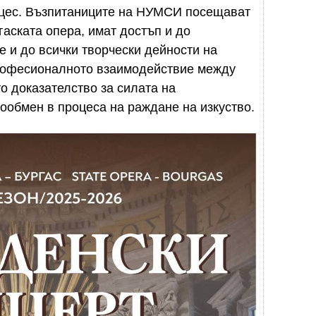
роцес. Възпитаниците на НУМСИ посещават
гаската опера, имат достъп и до
е и до всички творчески дейности на
 професионалното взаимодействие между
о доказателство за силата на
ообмен в процеса на раждане на изкуство.