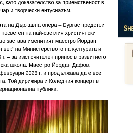
с, като доказателство за приемственост в
чар и творчески ентусиазъм.
алата на Държавна опера – Бургас предстои
 посветен на най-светлия християнски
ово застава именитият маестро Йордан
н век“ на Министерството на културата и
г. – за изключителен принос в развитието
тска школа. Маестро Йордан Дафов,
 февруари 2026 г. и продължава да е все
ата. Той дирижира и Коледния концерт в
нтернационална публика.