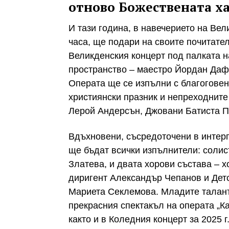
отново Божествената х
И тази година, в навечерието на Вел
часа, ще подари на своите почитате
Великденския концерт под палката н
пространство – маестро Йордан Дафо
Операта ще се изпълни с благоговен
християнски празник и непреходните 
Лерой Андерсън, Джовани Батиста П
Вдъхновени, съсредоточени в интер
ще бъдат всички изпълнители: солис
Златева, и двата хорови състава – х
диригент Александър Чепанов и Детс
Мариета Секлемова. Младите талант
прекрасния спектакъл на операта „К
както и в Коледния концерт за 2025 г.