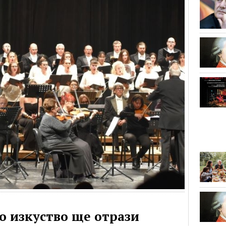
о изкуство ще отрази