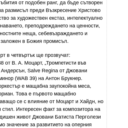
 събития от подобен ранг, да бъде сътворен
 на размисъл преди Възкресение Христово
тво за художествен екстаз, интелектуално
наването, преподреждането на ценности,
йностните неща, себевъзраждането и
 заложен в Божия промисъл.
рт в четвъртък ще прозвучат:
 от В. А. Моцарт, „Тромпетисти във
й Андерсън, Salve Regina от Джовани
 минор (WAB 39) на Антон Брукнер.
 оркестър е мащабна заупокойна меса,
лориан. Това е първото мащабно
аващо се с влияние от Моцарт и Хайдн, но
 стил. Интересен факт за композитора на
-годишен живот Джовани Батиста Перголези
мо значение за развитието на оперния