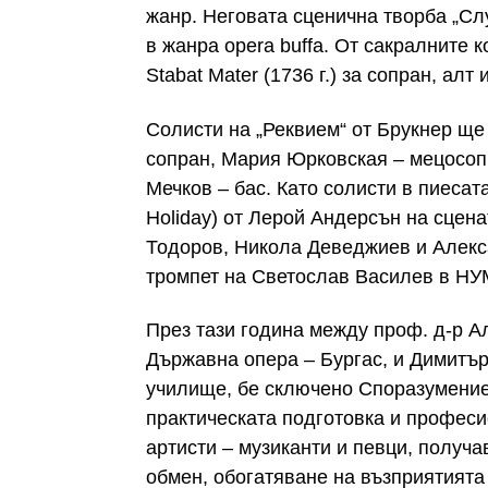
жанр. Неговата сценична творба „Сл
в жанра opera buffa. От сакралните 
Stabat Mater (1736 г.) за сопран, алт
Солисти на „Реквием“ от Брукнер щ
сопран, Мария Юрковская – мецосопр
Мечков – бас. Като солисти в пиесата
Holiday) от Лерой Андерсън на сцена
Тодоров, Никола Деведжиев и Алекс
тромпет на Светослав Василев в НУ
През тази година между проф. д-р А
Държавна опера – Бургас, и Димитъ
училище, бе сключено Споразумение
практическата подготовка и професи
артисти – музиканти и певци, получа
обмен, обогатяване на възприятията