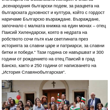
„всенародния български подем, за разцвета на
българската духовност и култура, който с гордост
наричаме Българско възраждане. Възраждане,
започнало с малката книжка на един монах – отец
Паисий Хилендарски, която в недрата на
робството сочи пътя към светлината през
историята за славни царе и патриарси, за славни
битки и победи.“ Тази година се навършват и 300
години от рождението на отец Паисий в град
Банско, както и 250 години от написването на
„История Славянобългарская“.