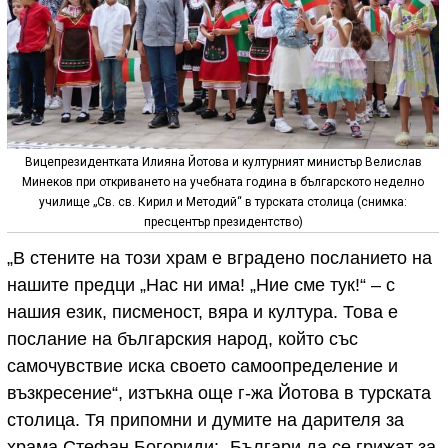
Вицепрезидентката Илияна Йотова и културният министър Велислав
Минеков при откриването на учебната година в българското неделно
училище „Св. св. Кирил и Методий“ в турската столица (снимка:
пресцентър президентство)
„В стените на този храм е вградено посланието на
нашите предци „Нас ни има! „Ние сме тук!“ – с
нашия език, писменост, вяра и култура. Това е
послание на българския народ, който със
самочувствие иска своето самоопределение и
възкресение“, изтъкна още г-жа Йотова в турската
столица. Тя припомни и думите на дарителя за
храма Стефан Богориди: „Българи да се грижат за