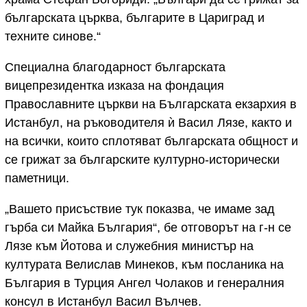
българската църква, българите в Цариград и
техните синове.“
Специална благодарност българската
вицепрезидентка изказа на фондация
Православните църкви на Българската екзархия в
Истанбул, на ръководителя ѝ Васил Лязе, както и
на всички, които сплотяват българската общност и
се грижат за българските културно-исторически
паметници.
„Вашето присъствие тук показва, че имаме зад
гърба си Майка България“, бе отговорът на г-н се
Лязе към Йотова и служебния министър на
културата Велислав Минеков, към посланика на
България в Турция Ангел Чолаков и генералния
консул в Истанбул Васил Вълчев.