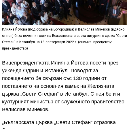
Илияна Йотова (под образа на Богородица) и Велислав Минеков (вдясно
от нея) бяха почетни гости на Божествената света литургия в храма "Свети
Стефан" в Истанбул на 18 септермври 2022 г. (снимка: пресцентър
президентство)
Вицепрезидентката Илияна Йотова посети през
уикенда Одрин и Истанбул. Поводът за
посещението бе свързан със 130 години от
поставянето на основния камък на Желязната
църква „Свети Стефан“ в Истанбул. С нея бе и и
културният министър от служебното правителство
Велислав Минеков.
„Българската църква „Свети Стефан“ отразява