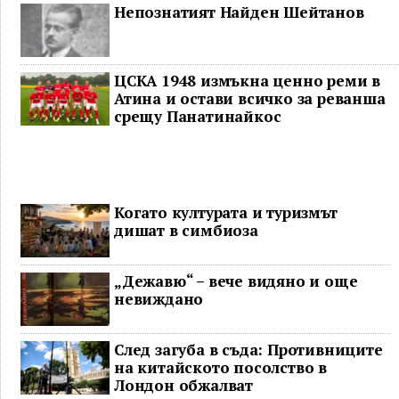
Непознатият Найден Шейтанов
ЦСКА 1948 измъкна ценно реми в
Атина и остави всичко за реванша
срещу Панатинайкос
Когато културата и туризмът
дишат в симбиоза
„Дежавю“ – вече видяно и още
невиждано
След загуба в съда: Противниците
на китайското посолство в
Лондон обжалват