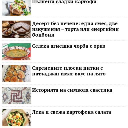
Пълнени сладки картофи
Десерт без печене: една смес, две
изкушения – торта или енергийни
бонбони
Селска агнешка чорба с ориз
Сиренените плоски питки с
патладжан имат вкус на лято
Историята на символа свастика
Лека и свежа картофена салата