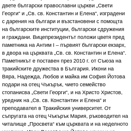
двете български православни църкви „Свети
Георги“ и „Св. св. Константин и Елена“, изградени
с дарения на българи и възстановени с помощта
на българските институции, български сдружения
и граждани. Вицепрезидентът положи цветя пред
паметника на Антим I – първият български екзарх,
в двора на църквата „Св. св. Константин и Елена“.
Паметникът е поставен през 2010 г. от Съюза на
тракийските дружества в България. Икони на
Вяра, Надежда, Любов и майка им София Йотова
подари на отец Чъкърък, чието семейство
стопанисва „Свети Георги“, и на Христо Христов,
уредник на „Св. св. Константин и Елена“ и
преподавател в Тракийския университет. От
съпругата на отец Чъкърък Мария, ръководител на
читалище „Просвета“ към църквата и на неделното