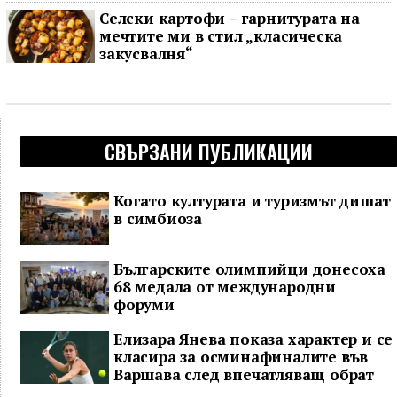
Селски картофи – гарнитурата на
мечтите ми в стил „класическа
закусвалня“
СВЪРЗАНИ ПУБЛИКАЦИИ
Когато културата и туризмът дишат
в симбиоза
Българските олимпийци донесоха
68 медала от международни
форуми
Елизара Янева показа характер и се
класира за осминафиналите във
Варшава след впечатляващ обрат