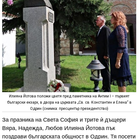
Илияна Йотова положи цветя пред паметника на Антим I – първият
български екзарх, в двора на църквата „Св. св. Константин и Елена“ в
Одрин (снимка: пресцентър президентство)
За празника на Света София и трите ѝ дъщери
Вяра, Надежда, Любов Илияна Йотова пък
поздрави българската общност в Одрин. Тя посети