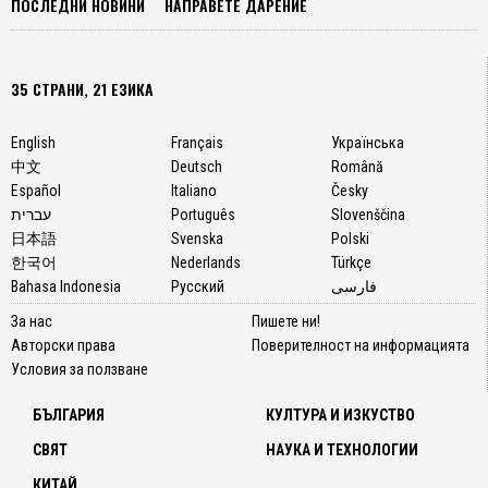
ПОСЛЕДНИ НОВИНИ
НАПРАВЕТЕ ДАРЕНИЕ
35 СТРАНИ, 21 ЕЗИКА
English
Français
Українська
中文
Deutsch
Română
Español
Italiano
Česky
עברית
Português
Slovenščina
日本語
Svenska
Polski
한국어
Nederlands
Türkçe
Bahasa Indonesia
Русский
فارسی
За нас
Пишете ни!
Авторски права
Поверителност на информацията
Условия за ползване
БЪЛГАРИЯ
КУЛТУРА И ИЗКУСТВО
СВЯТ
НАУКА И ТЕХНОЛОГИИ
КИТАЙ