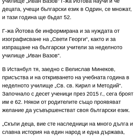
училище „Иван Вазов“ г-жа Йотова научи и че
децата, учещи български език в Одрин, се множат,
и тази година ще бъдат 52.
Г-жа Йотова бе информирана и за нуждата от
изографисване на „Свети Георги“, както и за
изпращане на български учители за неделното
училище „Иван Вазов“.
В Истанбул тя, заедно с Велислав Минеков,
присъства и на откриването на учебната година в
неделното училище „Св. св. Кирил и Методий“.
Започнало с десет ученици през 2015 г., сега броят
им е 62. Някои от родителите също проявяват
желание да усъвършенстват своя български език.
„Скъпи деца, вие сте наследници на много дълга и
славна история на един народ и една държава,