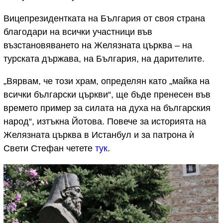
Вицепрезидентката на България от своя страна
благодари на всички участници във
възстановяването на Желязната църква – на
турската държава, на България, на дарителите.
„Вярвам, че този храм, определян като „майка на
всички български църкви“, ще бъде пренесен във
времето пример за силата на духа на българския
народ“, изтъкна Йотова. Повече за историята на
Желязната църква в Истанбул и за патрона ѝ
Свети Стефан четете
тук
.