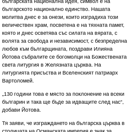
българската национална идея, символ е на
българското национално единство. Нашата
молитва днес е за онези, които изградиха този
величествен храм, посветена е на тяхната памет,
която и днес осветява със силата на вярата, с
волята за свобода и независимост, с безпределна
любов към българщината, поздрави Илияна
Йотова събралите се богомолци на Божествената
света литургия в Желязната църква. На
литургията присъства и Вселенският патриарх
Вартоломей.
„130 години това е място за поклонение на всеки
българин и така ще бъде за идващите след нас“,
добави Йотова.
Тя заяви, че изграждането на българска църква в
столицата на Османската империя е знак за