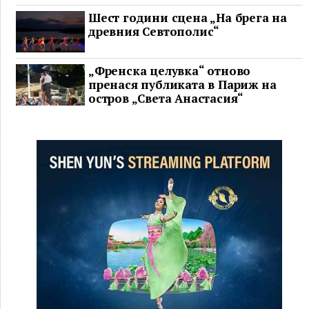
Шест години сцена „На брега на
древния Севтополис“
„Френска целувка“ отново
пренася публиката в Париж на
остров „Света Анастасия“