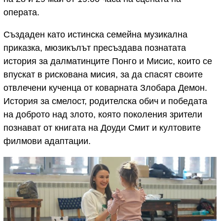
операта.
Създаден като истинска семейна музикална
приказка, мюзикълът пресъздава познатата
история за далматинците Понго и Мисис, които се
впускат в рискована мисия, за да спасят своите
отвлечени кученца от коварната Злобара Демон.
История за смелост, родителска обич и победата
на доброто над злото, която поколения зрители
познават от книгата на Доуди Смит и култовите
филмови адаптации.