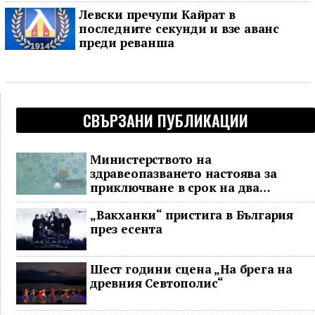
Левски пречупи Кайрат в
последните секунди и взе аванс
преди реванша
СВЪРЗАНИ ПУБЛИКАЦИИ
Министерството на
здравеопазването настоява за
приключване в срок на два
ключови строителни проекта
„Вакханки“ пристига в България
през есента
Шест години сцена „На брега на
древния Севтополис“