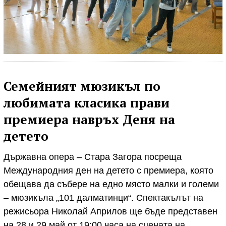
Семейният мюзикъл по
любимата класика прави
премиера навръх Деня на
детето
Държавна опера – Стара Загора посреща
Международния ден на детето с премиера, която
обещава да събере на едно място малки и големи
– мюзикъла „101 далматинци“. Спектакълът на
режисьора Николай Априлов ще бъде представен
на 28 и 29 май от 19:00 часа на сцената на