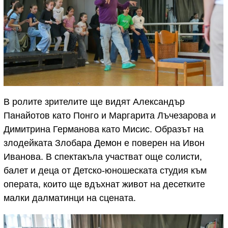
В ролите зрителите ще видят Александър
Панайотов като Понго и Маргарита Лъчезарова и
Димитрина Германова като Мисис. Образът на
злодейката Злобара Демон е поверен на Ивон
Иванова. В спектакъла участват още солисти,
балет и деца от Детско-юношеската студия към
операта, които ще вдъхнат живот на десетките
малки далматинци на сцената.