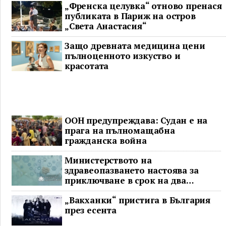
„Френска целувка“ отново пренася
публиката в Париж на остров
„Света Анастасия“
Защо древната медицина цени
пълноценното изкуство и
красотата
ООН предупреждава: Судан е на
прага на пълномащабна
гражданска война
Министерството на
здравеопазването настоява за
приключване в срок на два
ключови строителни проекта
„Вакханки“ пристига в България
през есента