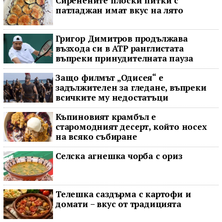
Сиренените плоски питки с
патладжан имат вкус на лято
Григор Димитров продължава
възхода си в ATP ранглистата
въпреки принудителната пауза
Защо филмът „Одисея“ е
задължителен за гледане, въпреки
всичките му недостатъци
Къпиновият крамбъл е
старомодният десерт, който носех
на всяко събиране
Селска агнешка чорба с ориз
Телешка саздърма с картофи и
домати – вкус от традицията