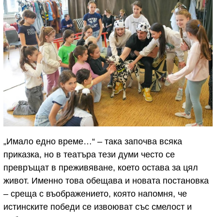
„Имало едно време…“ – така започва всяка
приказка, но в театъра тези думи често се
превръщат в преживяване, което остава за цял
живот. Именно това обещава и новата постановка
– среща с въображението, която напомня, че
истинските победи се извоюват със смелост и