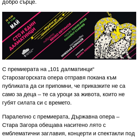
добро сърце.
С премиерата на „101 далматинци“
Старозагорската опера отправя покана към
публиката да си припомни, че приказките не са
само за деца – те са уроци за живота, които не
губят силата си с времето.
Паралелно с премиерата, Държавна опера –
Стара Загора обещава наситено лято с
емблематични заглавия, концерти и спектакли под