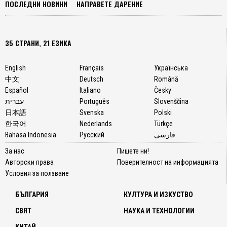
ПОСЛЕДНИ НОВИНИ
НАПРАВЕТЕ ДАРЕНИЕ
35 СТРАНИ, 21 ЕЗИКА
English
Français
Українська
中文
Deutsch
Română
Español
Italiano
Česky
עברית
Português
Slovenščina
日本語
Svenska
Polski
한국어
Nederlands
Türkçe
Bahasa Indonesia
Русский
فارسی
За нас
Пишете ни!
Авторски права
Поверителност на информацията
Условия за ползване
БЪЛГАРИЯ
КУЛТУРА И ИЗКУСТВО
СВЯТ
НАУКА И ТЕХНОЛОГИИ
КИТАЙ