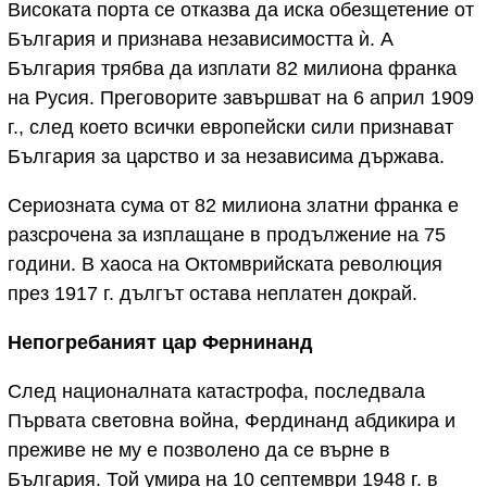
Високата порта се отказва да иска обезщетение от
България и признава независимостта ѝ. А
България трябва да изплати 82 милиона франка
на Русия. Преговорите завършват на 6 април 1909
г., след което всички европейски сили признават
България за царство и за независима държава.
Сериозната сума от 82 милиона златни франка е
разсрочена за изплащане в продължение на 75
години. В хаоса на Октомврийската революция
през 1917 г. дългът остава неплатен докрай.
Непогребаният цар Фернинанд
След националната катастрофа, последвала
Първата световна война, Фердинанд абдикира и
преживе не му е позволено да се върне в
България. Той умира на 10 септември 1948 г. в