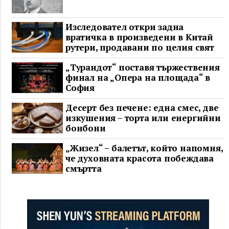
Изследовател откри задна
вратичка в произведени в Китай
рутери, продавани по целия свят
„Турандот“ поставя тържествения
финал на „Опера на площада“ в
София
Десерт без печене: една смес, две
изкушения – торта или енергийни
бонбони
„Жизел“ – балетът, който напомня,
че духовната красота побеждава
смъртта