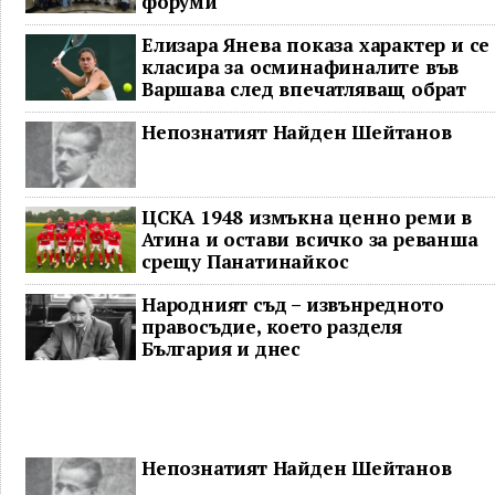
форуми
Елизара Янева показа характер и се
класира за осминафиналите във
Варшава след впечатляващ обрат
Непознатият Найден Шейтанов
ЦСКА 1948 измъкна ценно реми в
Атина и остави всичко за реванша
срещу Панатинайкос
Народният съд – извънредното
правосъдие, което разделя
България и днес
Непознатият Найден Шейтанов