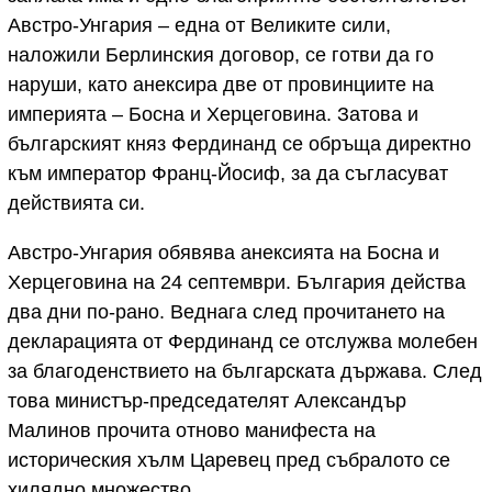
Австро-Унгария – една от Великите сили,
наложили Берлинския договор, се готви да го
наруши, като анексира две от провинциите на
империята – Босна и Херцеговина. Затова и
българският княз Фердинанд се обръща директно
към император Франц-Йосиф, за да съгласуват
действията си.
Австро-Унгария обявява анексията на Босна и
Херцеговина на 24 септември. България действа
два дни по-рано. Веднага след прочитането на
декларацията от Фердинанд се отслужва молебен
за благоденствието на българската държава. След
това министър-председателят Александър
Малинов прочита отново манифеста на
историческия хълм Царевец пред събралото се
хилядно множество.