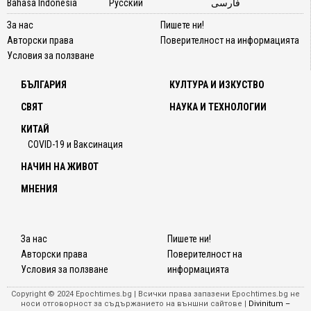
Bahasa Indonesia
Русский
فارسی
За нас
Пишете ни!
Авторски права
Поверителност на информацията
Условия за ползване
БЪЛГАРИЯ
КУЛТУРА И ИЗКУСТВО
СВЯТ
НАУКА И ТЕХНОЛОГИИ
КИТАЙ
COVID-19 и Ваксинация
НАЧИН НА ЖИВОТ
МНЕНИЯ
За нас
Пишете ни!
Авторски права
Поверителност на
Условия за ползване
информацията
Copyright © 2024 Epochtimes.bg | Всички права запазени Epochtimes.bg не
носи отговорност за съдържанието на външни сайтове |
Divinitum –