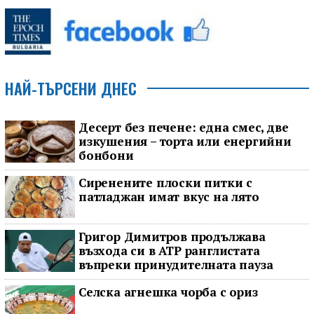
НАЙ-ТЪРСЕНИ ДНЕС
Десерт без печене: една смес, две
изкушения – торта или енергийни
бонбони
Сиренените плоски питки с
патладжан имат вкус на лято
Григор Димитров продължава
възхода си в ATP ранглистата
въпреки принудителната пауза
Селска агнешка чорба с ориз