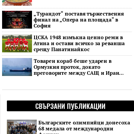
„Турандот“ поставя тържествения
финал на „Опера на площада“ в
София
ЦСКА 1948 измъкна ценно реми в
Атина и остави всичко за реванша
срещу Панатинайкос
Товарен кораб беше ударен в
Ормузкия проток, докато
преговорите между САЩ и Иран
останаха в безизходица
СВЪРЗАНИ ПУБЛИКАЦИИ
Българските олимпийци донесоха
68 медала от международни