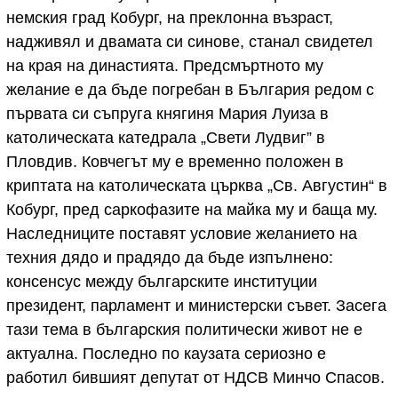
немския град Кобург, на преклонна възраст,
надживял и двамата си синове, станал свидетел
на края на династията. Предсмъртното му
желание е да бъде погребан в България редом с
първата си съпруга княгиня Мария Луиза в
католическата катедрала „Свети Лудвиг” в
Пловдив. Ковчегът му е временно положен в
криптата на католическата църква „Св. Августин“ в
Кобург, пред саркофазите на майка му и баща му.
Наследниците поставят условие желанието на
техния дядо и прадядо да бъде изпълнено:
консенсус между българските институции
президент, парламент и министерски съвет. Засега
тази тема в българския политически живот не е
актуална. Последно по каузата сериозно е
работил бившият депутат от НДСВ Минчо Спасов.