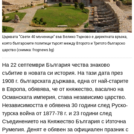
Църквата "Свети 40 мъченици" във Велико Търново е директната връзка,
която българските политици търсят между Второто и Третото българско
царство (снимка: frognews.bg)
На 22 септември България чества знаково
събитие в новата си история. На тази дата през
1908 г. българската държава, една от най-старите
в Европа, обявява, че от княжество, васално на
Османската империя, става независимо царство.
Независимостта е обявена 30 години след Руско-
турска война от 1877-78 г. и 23 години след
Съединението на Княжество България с Източна
Румелия. Денят е обявен за официален празник с