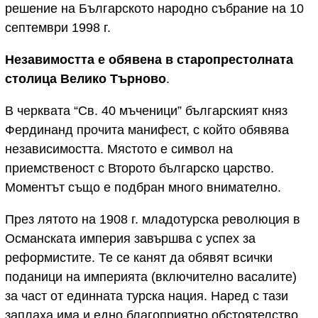
решение на Българското народно събрание на 10
септември 1998 г.
Незавимостта е обявена в старопрестолната
столица Велико Търново
.
В черквата “Св. 40 мъченици” българският княз
Фердинанд прочита манифест, с който обявява
независимостта. Мястото е символ на
приемственост с Второто българско царство.
Моментът също е подбран много внимателно.
През лятото на 1908 г. младотурска революция в
Османската империя завършва с успех за
реформистите. Те се канят да обявят всички
поданици на империята (включително васалите)
за част от единната турска нация. Наред с тази
заплаха има и едно благоприятно обстоятелство.