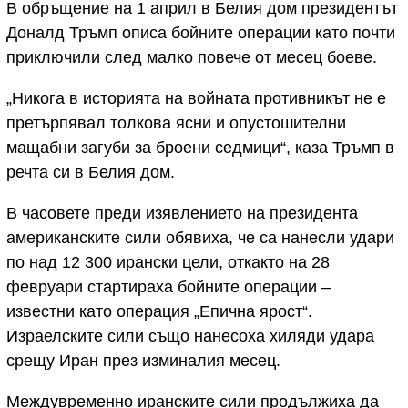
В обръщение на 1 април в Белия дом президентът
Доналд Тръмп описа бойните операции като почти
приключили след малко повече от месец боеве.
„Никога в историята на войната противникът не е
претърпявал толкова ясни и опустошителни
мащабни загуби за броени седмици“, каза Тръмп в
речта си в Белия дом.
В часовете преди изявлението на президента
американските сили обявиха, че са нанесли удари
по над 12 300 ирански цели, откакто на 28
февруари стартираха бойните операции –
известни като операция „Епична ярост“.
Израелските сили също нанесоха хиляди удара
срещу Иран през изминалия месец.
Междувременно иранските сили продължиха да