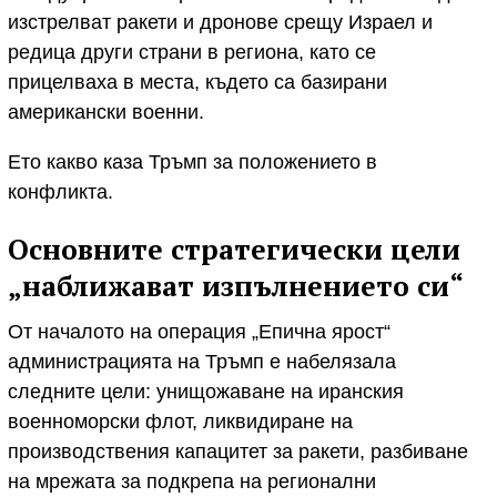
изстрелват ракети и дронове срещу Израел и
редица други страни в региона, като се
прицелваха в места, където са базирани
американски военни.
Ето какво каза Тръмп за положението в
конфликта.
Основните стратегически цели
„наближават изпълнението си“
От началото на операция „Епична ярост“
администрацията на Тръмп е набелязала
следните цели: унищожаване на иранския
военноморски флот, ликвидиране на
производствения капацитет за ракети, разбиване
на мрежата за подкрепа на регионални