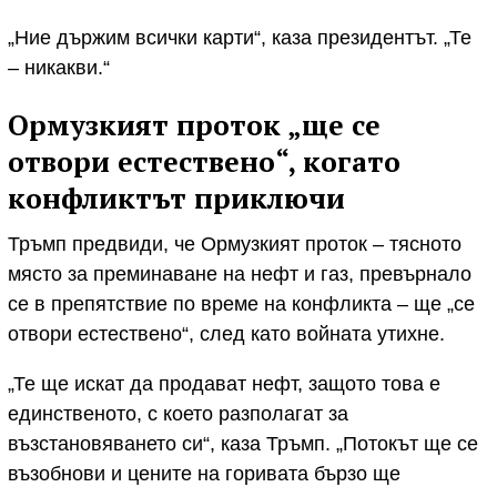
„Ние държим всички карти“, каза президентът. „Те
– никакви.“
Ормузкият проток „ще се
отвори естествено“, когато
конфликтът приключи
Тръмп предвиди, че Ормузкият проток – тясното
място за преминаване на нефт и газ, превърнало
се в препятствие по време на конфликта – ще „се
отвори естествено“, след като войната утихне.
„Те ще искат да продават нефт, защото това е
единственото, с което разполагат за
възстановяването си“, каза Тръмп. „Потокът ще се
възобнови и цените на горивата бързо ще