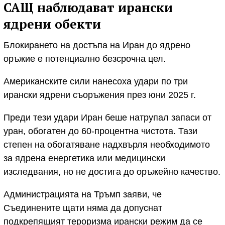
САЩ наблюдават ирански
ядрени обекти
Блокирането на достъпа на Иран до ядрено
оръжие е потенциално безсрочна цел.
Американските сили нанесоха удари по три
ирански ядрени съоръжения през юни 2025 г.
Преди тези удари Иран беше натрупал запаси от
уран, обогатен до 60-процентна чистота. Тази
степен на обогатяване надхвърля необходимото
за ядрена енергетика или медицински
изследвания, но не достига до оръжейно качество.
Администрацията на Тръмп заяви, че
Съединените щати няма да допуснат
подкрепящият тероризма ирански режим да се