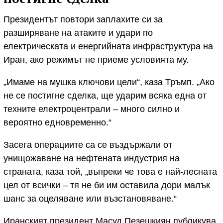
Президентът повтори заплахите си за
разширяване на атаките и удари по
електрическата и енергийната инфраструктура на
Иран, ако режимът не приеме условията му.
„Имаме на мушка ключови цели“, каза Тръмп. „Ако
не се постигне сделка, ще ударим всяка една от
техните електроцентрали – много силно и
вероятно едновременно.“
Засега операциите са се въздържали от
унищожаване на нефтената индустрия на
страната, каза той, „въпреки че това е най-лесната
цел от всички – тя не би им оставила дори малък
шанс за оцеляване или възстановяване.“
Иранският президент Масуд Пезешкиян публикува