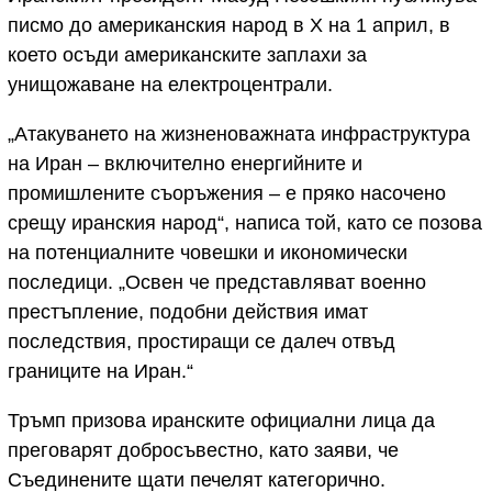
писмо до американския народ в X на 1 април, в
което осъди американските заплахи за
унищожаване на електроцентрали.
„Атакуването на жизненоважната инфраструктура
на Иран – включително енергийните и
промишлените съоръжения – е пряко насочено
срещу иранския народ“, написа той, като се позова
на потенциалните човешки и икономически
последици. „Освен че представляват военно
престъпление, подобни действия имат
последствия, простиращи се далеч отвъд
границите на Иран.“
Тръмп призова иранските официални лица да
преговарят добросъвестно, като заяви, че
Съединените щати печелят категорично.