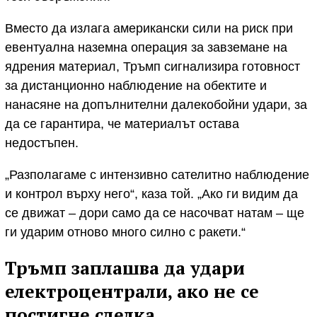
Вместо да излага американски сили на риск при
евентуална наземна операция за завземане на
ядрения материал, Тръмп сигнализира готовност
за дистанционно наблюдение на обектите и
нанасяне на допълнителни далекобойни удари, за
да се гарантира, че материалът остава
недостъпен.
„Разполагаме с интензивно сателитно наблюдение
и контрол върху него“, каза той. „Ако ги видим да
се движат – дори само да се насочват натам – ще
ги ударим отново много силно с ракети.“
Тръмп заплашва да удари
електроцентрали, ако не се
постигне сделка