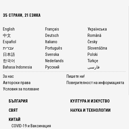
35 СТРАНИ, 21 ЕЗИКА
English
Français
Українська
中文
Deutsch
Română
Español
Italiano
Česky
עברית
Português
Slovenščina
日本語
Svenska
Polski
한국어
Nederlands
Türkçe
Bahasa Indonesia
Русский
فارسی
За нас
Пишете ни!
Авторски права
Поверителност на информацията
Условия за ползване
БЪЛГАРИЯ
КУЛТУРА И ИЗКУСТВО
СВЯТ
НАУКА И ТЕХНОЛОГИИ
КИТАЙ
COVID-19 и Ваксинация