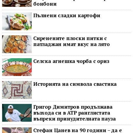
бонбони
Пълнени сладки картофи
Сиренените плоски питки с
патладжан имат вкус на лято
Селска агнешка чорба с ориз
Историята на символа свастика
Григор Димитров продължава
възхода си в ATP ранглистата
въпреки принудителната пауза
Стефан Цанев на 90 години – да е