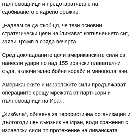
пълномощници и предотвратяване на
сдобиването с ядрено оръжие.
„Радвам се да съобщя, че тези основни
стратегически цели наближават изпълнението си“,
заяви Тръмп в сряда вечерта.
Сред докладваните цели американските сили са
нанесли удари по над 155 ирански плавателни
съда, включително бойни кораби и минополагачи.
Американските и израелските сили продължават
операциите срещу мрежата от партньори и
пълномощници на Иран.
„Хизбула“, обявена за терористична организация и
дългогодишен съюзник на Иран, води сражения с
израелски сили по протежение на ливанската