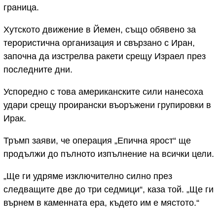
граница.
Хутското движение в Йемен, също обявено за
терористична организация и свързано с Иран,
започна да изстрелва ракети срещу Израел през
последните дни.
Успоредно с това американските сили нанесоха
удари срещу проирански въоръжени групировки в
Ирак.
Тръмп заяви, че операция „Епична ярост“ ще
продължи до пълното изпълнение на всички цели.
„Ще ги удряме изключително силно през
следващите две до три седмици“, каза той. „Ще ги
върнем в каменната ера, където им е мястото.“