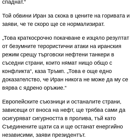
спаднат.“
Той обвини Иран за скока в цените на горивата и
заяви, че те скоро ще се нормализират.
„Това краткосрочно покачване е изцяло резултат
от безумните терористични атаки на иранския
режим срещу търговски нефтени танкери в
съседни страни, които нямат нищо общо с
конфликта“, каза Тръмп. „Това е още едно
доказателство, че Иран никога не може да му се
вярва с ядрено оръжие.“
Европейските съюзници и останалите страни,
зависещи от вноса на нефт, ще трябва сами да
осигуряват сигурността в пролива, тъй като
Съединените щати са и ще останат енергийно
независими, заяви президентът.