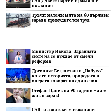
САЩ: двете партии с различни
послания
Тръмп наложи мита на 60 държави
заради принудителен труд
Министър Ивкова: Здравната
система се нуждае от смели
реформи
Древният Бегликташ и „Набуко“ –
когато историята, природата и
операта говорят на един език
Стефан Цанев на 90 години – да е
жив и здрав!
САЩ и азиатските съюзници