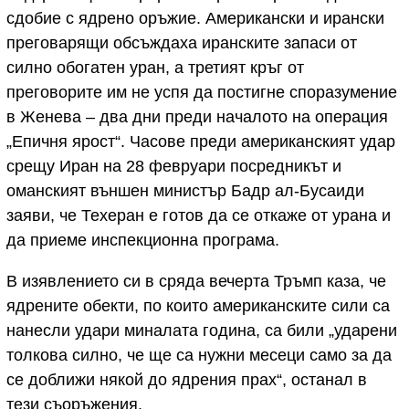
сдобие с ядрено оръжие. Американски и ирански
преговарящи обсъждаха иранските запаси от
силно обогатен уран, а третият кръг от
преговорите им не успя да постигне споразумение
в Женева – два дни преди началото на операция
„Епичня ярост“. Часове преди американският удар
срещу Иран на 28 февруари посредникът и
оманският външен министър Бадр ал-Бусаиди
заяви, че Техеран е готов да се откаже от урана и
да приеме инспекционна програма.
В изявлението си в сряда вечерта Тръмп каза, че
ядрените обекти, по които американските сили са
нанесли удари миналата година, са били „ударени
толкова силно, че ще са нужни месеци само за да
се доближи някой до ядрения прах“, останал в
тези съоръжения.