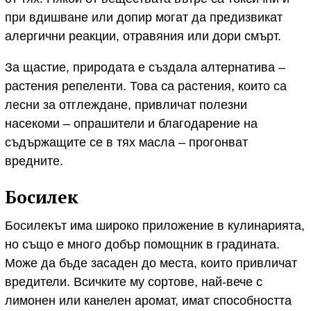
при вдишване или допир могат да предизвикат
алергични реакции, отравяния или дори смърт.
За щастие, природата е създала алтернатива –
растения репеленти. Това са растения, които са
лесни за отглеждане, привличат полезни
насекоми – опрашители и благодарение на
съдържащите се в тях масла – прогонват
вредните.
Босилек
Босилекът има широко приложение в кулинарията,
но също е много добър помощник в градината.
Може да бъде засаден до места, които привличат
вредители. Всичките му сортове, най-вече с
лимонен или канелен аромат, имат способността