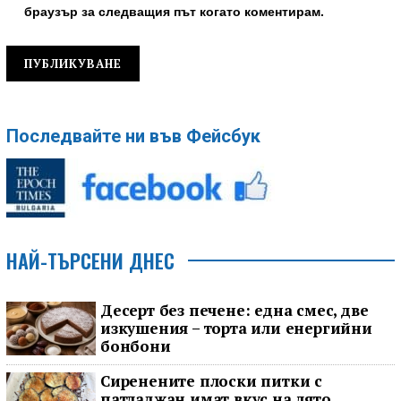
браузър за следващия път когато коментирам.
Последвайте ни във Фейсбук
НАЙ-ТЪРСЕНИ ДНЕС
Десерт без печене: една смес, две
изкушения – торта или енергийни
бонбони
Сиренените плоски питки с
патладжан имат вкус на лято