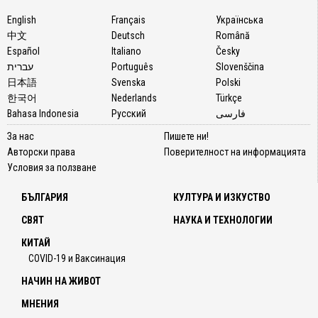
English
Français
Українська
中文
Deutsch
Română
Español
Italiano
Česky
עברית
Português
Slovenščina
日本語
Svenska
Polski
한국어
Nederlands
Türkçe
Bahasa Indonesia
Русский
فارسی
За нас
Пишете ни!
Авторски права
Поверителност на информацията
Условия за ползване
БЪЛГАРИЯ
КУЛТУРА И ИЗКУСТВО
СВЯТ
НАУКА И ТЕХНОЛОГИИ
КИТАЙ
COVID-19 и Ваксинация
НАЧИН НА ЖИВОТ
МНЕНИЯ