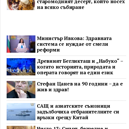
старомодният десерт, който носех
на всяко събиране
Министър Ивкова: Здравната
система се нуждае от смели
реформи
Древният Бегликташ и „Набуко“ –
когато историята, природата и
операта говорят на един език
Стефан Цанев на 90 години – да е
жив и здрав!
САЩ и азиатските съюзници
задълбочиха отбранителните си
връзки срещу Китай
Число 13: Смърт, безредие и