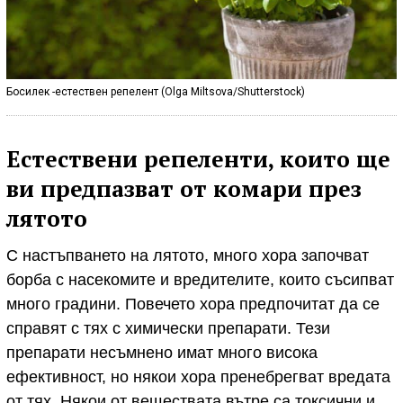
Босилек -естествен репелент (Olga Miltsova/Shutterstock)
Естествени репеленти, които ще
ви предпазват от комари през
лятото
С настъпването на лятото, много хора започват
борба с насекомите и вредителите, които съсипват
много градини. Повечето хора предпочитат да се
справят с тях с химически препарати. Тези
препарати несъмнено имат много висока
ефективност, но някои хора пренебрегват вредата
от тях. Някои от веществата вътре са токсични и