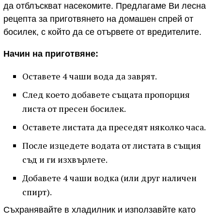
да отблъскват насекомите. Предлагаме Ви лесна
рецепта за приготвянето на домашен спрей от
босилек, с който да се отървете от вредителите.
Начин на приготвяне:
Оставете 4 чаши вода да заврят.
След което добавете същата пропорция
листа от пресен босилек.
Оставете листата да преседят няколко часа.
После изцедете водата от листата в същия
съд и ги изхвърлете.
Добавете 4 чаши водка (или друг наличен
спирт).
Съхранявайте в хладилник и използавйте като