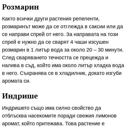
Розмарин
Както всички други растения репеленти,
розмаринът може да се отглежда в саксии или да
се направи спрей от него. За направата на този
спрей е нужно да се сварят 4 чаши изсушен
розмарин в 1 литър вода за около 20 – 30 минути.
След сваряването течността се прецежда и
налива в съд, който има около литър хладка вода
в него. Съхранява се в хладилник, докато изгуби
аромата си.
Индрише
Индришето също има силно свойство да
отблъсква насекомите поради свежия лимонов
аромат, който притежава. Това растение е