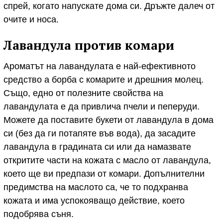
спрей, когато напускате дома си. Дръжте далеч от
очите и носа.
Лавандула
против комари
Ароматът на лавандулата е най-ефективното
средство а борба с комарите и дрешния молец.
Също, едно от полезните свойства на
лавандулата е да привлича пчели и пеперуди.
Можете да поставите букети от лавандула в дома
си (без да ги потапяте във вода), да засадите
лавандула в градината си или да намазвате
откритите части на кожата с масло от лавандула,
което ще ви предпази от комари. Допълнителни
предимства на маслото са, че то подхранва
кожата и има успокояващо действие, което
подобрява съня.