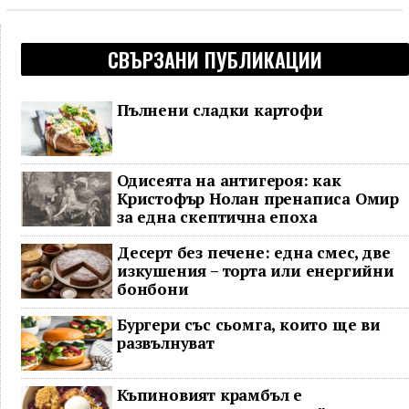
СВЪРЗАНИ ПУБЛИКАЦИИ
Пълнени сладки картофи
Одисеята на антигероя: как
Кристофър Нолан пренаписа Омир
за една скептична епоха
Десерт без печене: една смес, две
изкушения – торта или енергийни
бонбони
Бургери със сьомга, които ще ви
развълнуват
Къпиновият крамбъл е