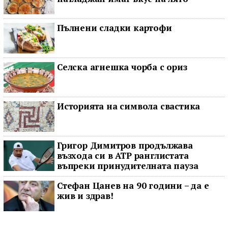
Пълнени сладки картофи
Селска агнешка чорба с ориз
Историята на символа свастика
Григор Димитров продължава
възхода си в ATP ранглистата
въпреки принудителната пауза
Стефан Цанев на 90 години – да е
жив и здрав!