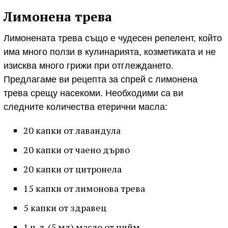
Лимонена трева
Лимонената трева също е чудесен репелент, който
има много ползи в кулинарията, козметиката и не
изисква много грижи при отглеждането.
Предлагаме ви рецепта за спрей с лимонена
трева срещу насекоми. Необходими са ви
следните количества етерични масла:
20 капки от лавандула
20 капки от чаено дърво
20 капки от цитронела
15 капки от лимонова трева
5 капки от здравец
1 ч. л. (5 мл) масло от нийм