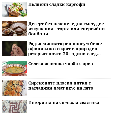
Пълнени сладки картофи
Десерт без печене: една смес, две
изкушения – торта или енергийни
бонбони
Рядък миниатюрен опосум беше
официално открит в природен
резерват почти 30 години след
последното му наблюдение
Селска агнешка чорба с ориз
Сиренените плоски питки с
патладжан имат вкус на лято
Историята на символа свастика