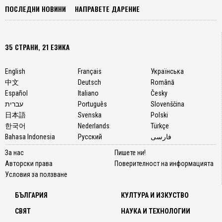
ПОСЛЕДНИ НОВИНИ
НАПРАВЕТЕ ДАРЕНИЕ
35 СТРАНИ, 21 ЕЗИКА
English
Français
Українська
中文
Deutsch
Română
Español
Italiano
Česky
עברית
Português
Slovenščina
日本語
Svenska
Polski
한국어
Nederlands
Türkçe
Bahasa Indonesia
Русский
فارسی
За нас
Пишете ни!
Авторски права
Поверителност на информацията
Условия за ползване
БЪЛГАРИЯ
КУЛТУРА И ИЗКУСТВО
СВЯТ
НАУКА И ТЕХНОЛОГИИ