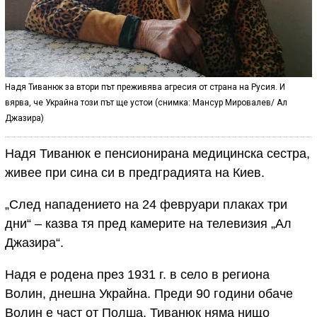
Надя Тиванюк за втори път преживява агресия от страна на Русия. И
вярва, че Украйна този път ще устои (снимка: Мансур Мировалев/ Ал
Джазира)
Надя Тиванюк е пенсионирана медицинска сестра,
живее при сина си в предградията на Киев.
„След нападението на 24 февруари плаках три
дни“ – казва тя пред камерите на телевизия „Ал
Джазира“.
Надя е родена през 1931 г. в село в региона
Волин, днешна Украйна. Преди 90 години обаче
Волин е част от Полша. Тиванюк няма нищо