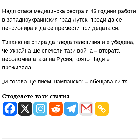
Надя става медицинска сестра и 43 години работи
в западноукраинския град Лутск, преди да се
пенсионира и да се премести при децата си.
Тиваню не спира да гледа телевизия и е убедена,
че Украйна ще спечели тази война – втората
вероломна атака на Русия, която Надя е
преживяла.
„И тогава ще пием шампанско“ – обещава си тя.
Споделете тази статия