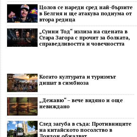
Цолов се нареди сред най-бързите
в Белгия и ще атакува подиума от
втора редица
„Суини Тод“ излиза на сцената в
Стара Загора с прочит за болката,
справедливостта и човечността
Когато културата и туризмът
дишат в симбиоза
„Дежавю“ – вече видяно и още
невиждано
След загуба в съда: Противниците
на китайското посолство в
Лондон обжалват