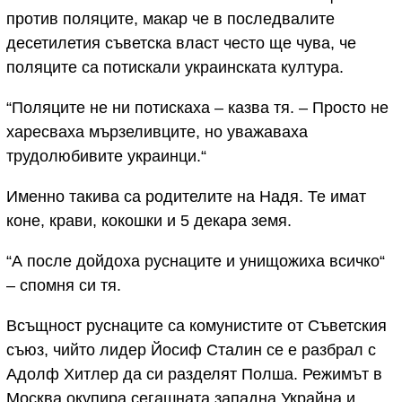
против поляците, макар че в последвалите
десетилетия съветска власт често ще чува, че
поляците са потискали украинската култура.
“Поляците не ни потискаха – казва тя. – Просто не
харесваха мързеливците, но уважаваха
трудолюбивите украинци.“
Именно такива са родителите на Надя. Те имат
коне, крави, кокошки и 5 декара земя.
“А после дойдоха руснаците и унищожиха всичко“
– спомня си тя.
Всъщност руснаците са комунистите от Съветския
съюз, чийто лидер Йосиф Сталин се е разбрал с
Адолф Хитлер да си разделят Полша. Режимът в
Москва окупира сегашната западна Украйна и