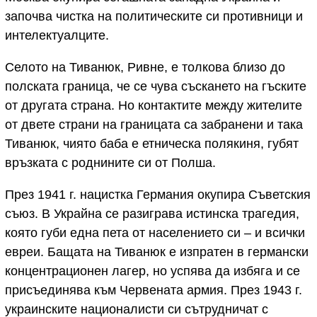
започва чистка на политическите си противници и
интелектуалците.
Селото на Тиванюк, Ривне, е толкова близо до
полската граница, че се чува съскането на гъските
от другата страна. Но контактите между жителите
от двете страни на границата са забранени и така
Тиванюк, чиято баба е етническа полякиня, губят
връзката с роднините си от Полша.
През 1941 г. нацистка Германия окупира Съветския
съюз. В Украйна се разиграва истинска трагедия,
която губи една пета от населението си – и всички
евреи. Бащата на Тиванюк е изпратен в германски
концентрационен лагер, но успява да избяга и се
присъединява към Червената армия. През 1943 г.
украинските националисти си сътрудничат с