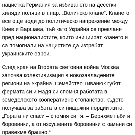
нацистка Германия за избиването на десетки
хиляди поляци в т.нар. „Волинско клане“. Клането
все още води до политическо напрежение между
Киев и Варшава, тъй като Украйна се прекланя
пред националистите, които инициират клането и
са помогнали на нацистите да изтребят
украинските евреи.
След края на Втората световна война Москва
започва колективизация в новозавладените
региони на Украйна. Семейство Тиванюк губят
фермата си и Надя си спомня работата в
земеделското кооперативно стопанство, където
получава за работата си нищожни порции жито.
„Гората ни спаси – спомня си тя. – Беряхме гъби и
боровинки, а от изсушените боровинки с камъни си
правехме брашно.“