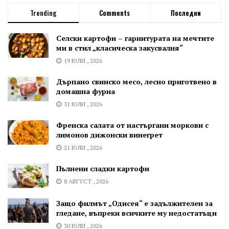
Trending
Comments
Последни
Селски картофи – гарнитурата на мечтите
ми в стил „класическа закусвалня“
19 ЮЛИ , 2026
Дърпано свинско месо, лесно приготвено в
домашна фурна
31 ЮЛИ , 2026
Френска салата от настъргани моркови с
лимонов дижонски винегрет
21 ЮЛИ , 2026
Пълнени сладки картофи
8 АВГУСТ , 2026
Защо филмът „Одисея“ е задължителен за
гледане, въпреки всичките му недостатъци
30 ЮЛИ , 2026