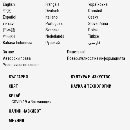
English
Français
Українська
中文
Deutsch
Română
Español
Italiano
Česky
עברית
Português
Slovenščina
日本語
Svenska
Polski
한국어
Nederlands
Türkçe
Bahasa Indonesia
Русский
فارسی
За нас
Пишете ни!
Авторски права
Поверителност на информацията
Условия за ползване
БЪЛГАРИЯ
КУЛТУРА И ИЗКУСТВО
СВЯТ
НАУКА И ТЕХНОЛОГИИ
КИТАЙ
COVID-19 и Ваксинация
НАЧИН НА ЖИВОТ
МНЕНИЯ