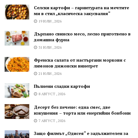
Селски картофи – гарнитурата на мечтите
ми в стил „класическа закусвалня“
19 ЮЛИ , 2026
Дърпано свинско месо, лесно приготвено в
домашна фурна
31 ЮЛИ , 2026
Френска салата от настъргани моркови с
лимонов дижонски винегрет
21 ЮЛИ , 2026
Пълнени сладки картофи
8 АВГУСТ , 2026
Десерт без печене: една смес, две
изкушения – торта или енергийни бонбони
7 АВГУСТ , 2026
Защо филмът „Одисея“ е задължителен за