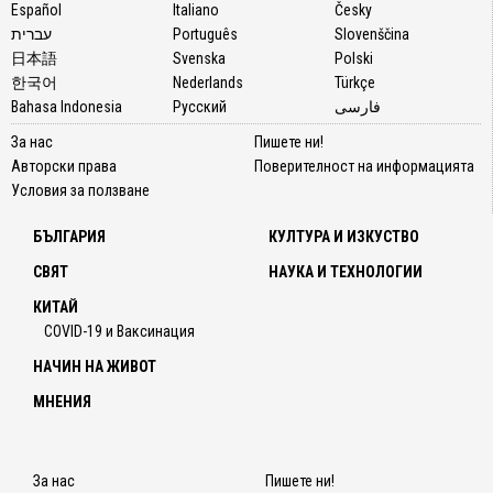
Español
Italiano
Česky
עברית
Português
Slovenščina
日本語
Svenska
Polski
한국어
Nederlands
Türkçe
Bahasa Indonesia
Русский
فارسی
За нас
Пишете ни!
Авторски права
Поверителност на информацията
Условия за ползване
БЪЛГАРИЯ
КУЛТУРА И ИЗКУСТВО
СВЯТ
НАУКА И ТЕХНОЛОГИИ
КИТАЙ
COVID-19 и Ваксинация
НАЧИН НА ЖИВОТ
МНЕНИЯ
За нас
Пишете ни!