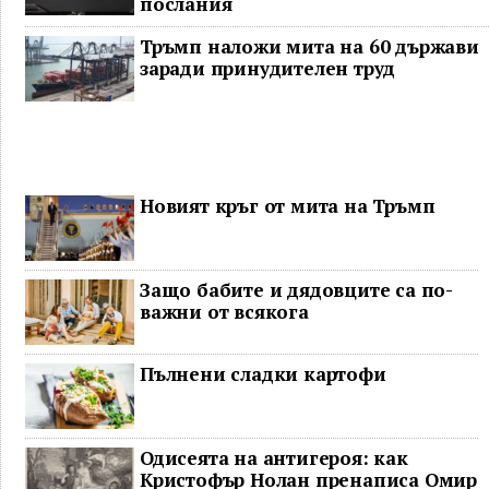
послания
Тръмп наложи мита на 60 държави
заради принудителен труд
Новият кръг от мита на Тръмп
Защо бабите и дядовците са по-
важни от всякога
Пълнени сладки картофи
Одисеята на антигероя: как
Кристофър Нолан пренаписа Омир