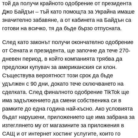
той да получи крайното одобрение от президента
Джо Байдън – тъй като помощта за Украйна имаше
значително забавяне, а от кабинета на Байдън са
готови на всичко, тя да бъде бързо отпусната.
След като законът получи окончателно одобрение
от Сената и президента, ще започне да тече 270-
дневен период, в който компанията трябва да
предложи купувач за американския си клон.
Съществува вероятност този срок да бъде
удължен с 90 дни, докато тече сключването на
сделката. След финалното одобрение TikTok ще
има задължението да смени собственика си в
рамките до една година най-късно. Ако условията
бъдат нарушени, приложението ще има забрана за
изтеглянето му от магазините за приложения в
САЩ и от интернет хостинг услугите, които го