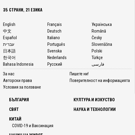
35 СТРАНИ, 21 ЕЗИКА
English
Français
Українська
中文
Deutsch
Română
Español
Italiano
Česky
עברית
Português
Slovenščina
日本語
Svenska
Polski
한국어
Nederlands
Türkçe
Bahasa Indonesia
Русский
فارسی
За нас
Пишете ни!
Авторски права
Поверителност на информацията
Условия за ползване
БЪЛГАРИЯ
КУЛТУРА И ИЗКУСТВО
СВЯТ
НАУКА И ТЕХНОЛОГИИ
КИТАЙ
COVID-19 и Ваксинация