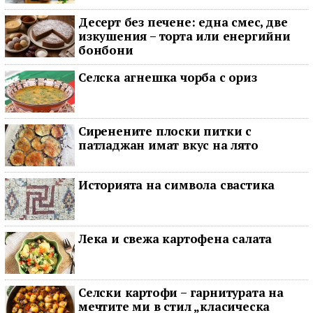
Десерт без печене: една смес, две
изкушения – торта или енергийни
бонбони
Селска агнешка чорба с ориз
Сиренените плоски питки с
патладжан имат вкус на лято
Историята на символа свастика
Лека и свежа картофена салата
Селски картофи – гарнитурата на
мечтите ми в стил „класическа