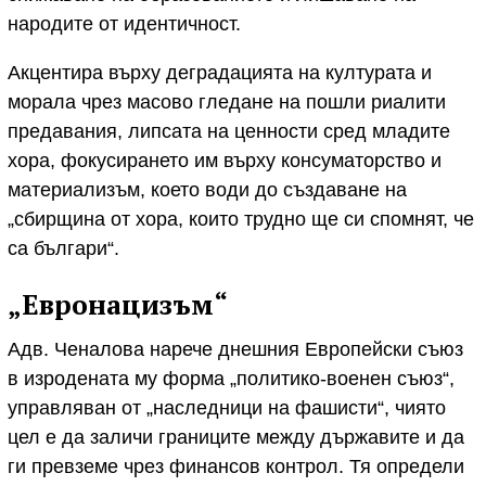
народите от идентичност.
Акцентира върху деградацията на културата и
морала чрез масово гледане на пошли риалити
предавания, липсата на ценности сред младите
хора, фокусирането им върху консуматорство и
материализъм, което води до създаване на
„сбирщина от хора, които трудно ще си спомнят, че
са българи“.
„Евронацизъм“
Адв. Ченалова нарече днешния Европейски съюз
в изродената му форма „политико-военен съюз“,
управляван от „наследници на фашисти“, чиято
цел е да заличи границите между държавите и да
ги превземе чрез финансов контрол. Тя определи