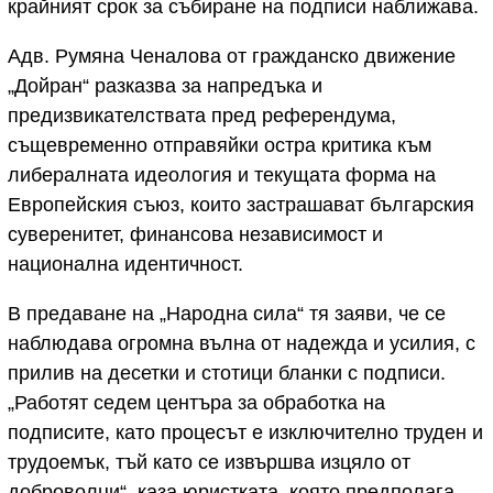
крайният срок за събиране на подписи наближава.
Адв. Румяна Ченалова от гражданско движение
„Дойран“ разказва за напредъка и
предизвикателствата пред референдума,
същевременно отправяйки остра критика към
либералната идеология и текущата форма на
Европейския съюз, които застрашават българския
суверенитет, финансова независимост и
национална идентичност.
В предаване на „Народна сила“ тя заяви, че се
наблюдава огромна вълна от надежда и усилия, с
прилив на десетки и стотици бланки с подписи.
„Работят седем центъра за обработка на
подписите, като процесът е изключително труден и
трудоемък, тъй като се извършва изцяло от
доброволци“, каза юристката, която предполага,