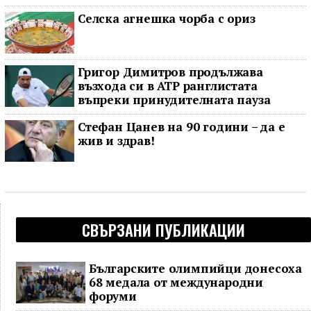
Селска агнешка чорба с ориз
Григор Димитров продължава
възхода си в ATP ранглистата
въпреки принудителната пауза
Стефан Цанев на 90 години – да е
жив и здрав!
СВЪРЗАНИ ПУБЛИКАЦИИ
Българските олимпийци донесоха
68 медала от международни
форуми