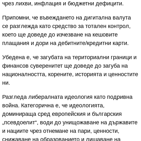
чрез лихви, инфлация и бюджетни дефицити.
Припомни, че въвеждането на дигитална валута
се разглежда като средство за тотален контрол,
което ще доведе до изчезване на кешовите
плащания и дори на дебитните/кредитни карти.
Убедена е, че загубата на териториални граници и
финансов суверенитет ще доведе до загуба на
националността, корените, историята и ценностите
ни.
Разгледа либералната идеология като подривна
война. Категорична е, че идеологията,
доминираща сред европейския и българския
„псевдоелит“, води до унищожаване на държавите
и нациите чрез отнемане на пари, ценности,
снижаване на образованието и лишаване на