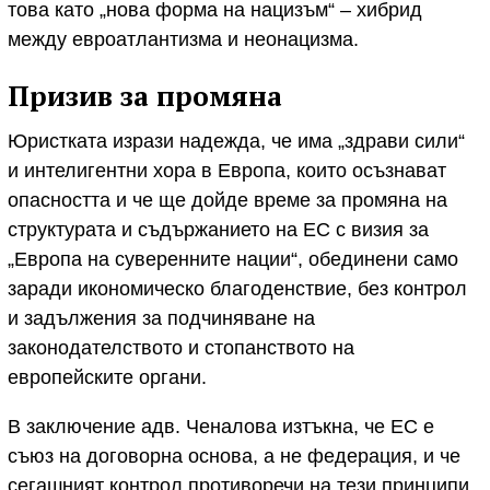
това като „нова форма на нацизъм“ – хибрид
между евроатлантизма и неонацизма.
Призив за промяна
Юристката изрази надежда, че има „здрави сили“
и интелигентни хора в Европа, които осъзнават
опасността и че ще дойде време за промяна на
структурата и съдържанието на ЕС с визия за
„Европа на суверенните нации“, обединени само
заради икономическо благоденствие, без контрол
и задължения за подчиняване на
законодателството и стопанството на
европейските органи.
В заключение адв. Ченалова изтъкна, че ЕС е
съюз на договорна основа, а не федерация, и че
сегашният контрол противоречи на тези принципи.