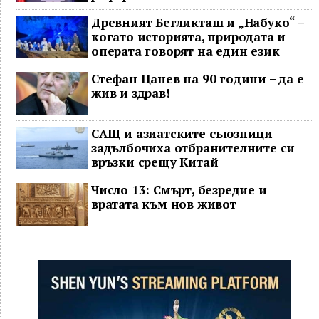
Древният Бегликташ и „Набуко“ –
когато историята, природата и
операта говорят на един език
Стефан Цанев на 90 години – да е
жив и здрав!
САЩ и азиатските съюзници
задълбочиха отбранителните си
връзки срещу Китай
Число 13: Смърт, безредие и
вратата към нов живот