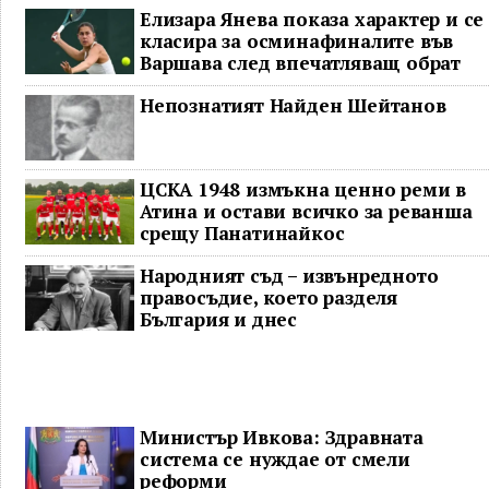
Елизара Янева показа характер и се
класира за осминафиналите във
Варшава след впечатляващ обрат
Непознатият Найден Шейтанов
ЦСКА 1948 измъкна ценно реми в
Атина и остави всичко за реванша
срещу Панатинайкос
Народният съд – извънредното
правосъдие, което разделя
България и днес
Министър Ивкова: Здравната
система се нуждае от смели
реформи