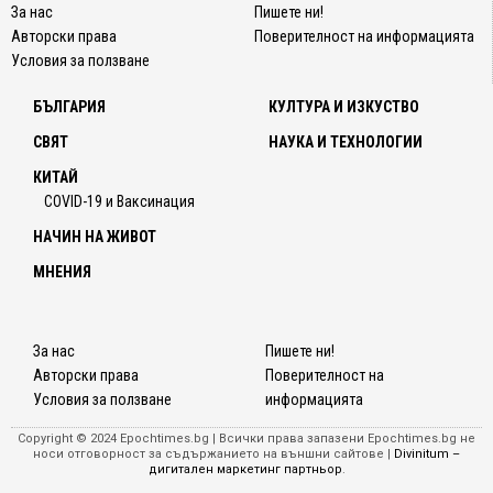
За нас
Пишете ни!
Авторски права
Поверителност на информацията
Условия за ползване
БЪЛГАРИЯ
КУЛТУРА И ИЗКУСТВО
СВЯТ
НАУКА И ТЕХНОЛОГИИ
КИТАЙ
COVID-19 и Ваксинация
НАЧИН НА ЖИВОТ
МНЕНИЯ
За нас
Пишете ни!
Авторски права
Поверителност на
Условия за ползване
информацията
Copyright © 2024 Epochtimes.bg | Всички права запазени Epochtimes.bg не
носи отговорност за съдържанието на външни сайтове |
Divinitum –
дигитален маркетинг партньор
.