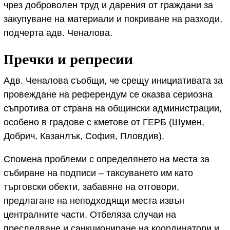
чрез доброволен труд и дарения от граждани за
закупуване на материали и покриване на разходи,
подчерта адв. Ченалова.
Пречки и репресии
Адв. Ченалова съобщи, че срещу инициативата за
провеждане на референдум се оказва сериозна
съпротива от страна на общински администрации,
особено в градове с кметове от ГЕРБ (Шумен,
Добрич, Казанлък, София, Пловдив).
Спомена проблеми с определянето на места за
събиране на подписи – таксуването им като
търговски обекти, забавяне на отговори,
предлагане на неподходящи места извън
централните части. Отбеляза случаи на
преследване и санкциониране на координатори и