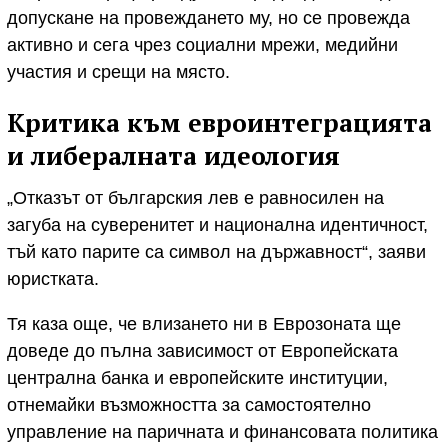
допускане на провеждането му, но се провежда
активно и сега чрез социални мрежи, медийни
участия и срещи на място.
Критика към евроинтеграцията
и либералната идеология
„Отказът от българския лев е равносилен на
загуба на суверенитет и национална идентичност,
тъй като парите са символ на държавност“, заяви
юристката.
Тя каза още, че влизането ни в Еврозоната ще
доведе до пълна зависимост от Европейската
централна банка и европейските институции,
отнемайки възможността за самостоятелно
управление на паричната и финансовата политика