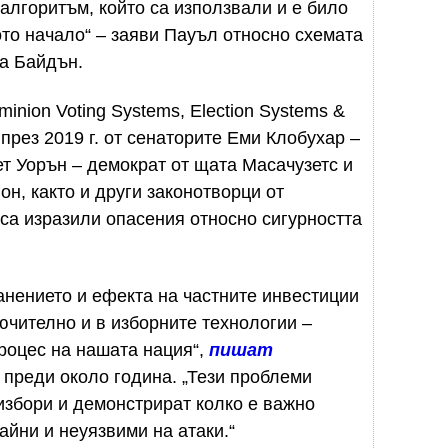
алгоритъм, който са използвали и е било
то начало“ – заяви Пауъл относно схемата
на Байдън.
inion Voting Systems, Election Systems &
о през 2019 г. от сенаторите Еми Клобухар –
т Уорън – демократ от щата Масачузетс и
н, както и други законотворци от
са изразили опасения относно сигурността
нението и ефекта на частните инвестиции
ючително и в изборните технологии –
роцес на нашата нация“,
пишат
 преди около година. „Тези проблеми
избори и демонстрират колко е важно
айни и неуязвими на атаки.“