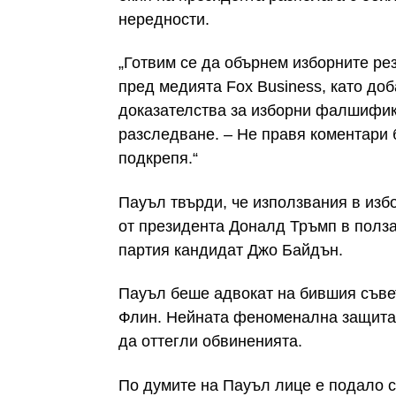
нередности.
„Готвим се да обърнем изборните ре
пред медията Fox Business, като доб
доказателства за изборни фалшифик
разследване. – Не правя коментари б
подкрепя.“
Пауъл твърди, че използвания в изб
от президента Доналд Тръмп в полз
партия кандидат Джо Байдън.
Пауъл беше адвокат на бившия съве
Флин. Нейната феноменална защита
да оттегли обвиненията.
По думите на Пауъл лице е подало с