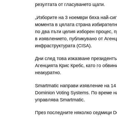
резултата от гласуването щати.
„Изборите на 3 ноември бяха най-сиг
момента в цялата страна избирател
по два пъти целия изборен процес, п
в изявлението, публикувано от Агенц
инфраструктурата (CISA).
Дни след това изказване президент
Агенцията Крис Кребс, като го обвин
неакуратно.
Smartmatic направи изявление на 14 
Dominion Voting Systems. По време 
управлява Smartmatic.
През последните няколко седмици Do