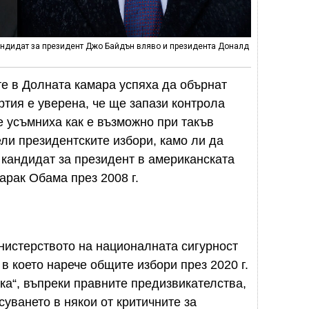
андидат за президент Джо Байдън вляво и президента Доналд
е в Долната камара успяха да обърнат
ртия е уверена, че ще запази контрола
е усъмниха как е възможно при такъв
ли президентските избори, камо ли да
 кандидат за президент в американската
арак Обама през 2008 г.
нистерството на националната сигурност
в което нарече общите избори през 2020 г.
ка“, въпреки правните предизвикателства,
суването в някои от критичните за