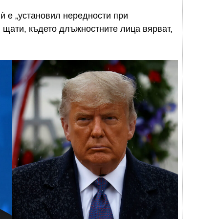
 ѝ е „установил нередности при
в щати, където длъжностните лица вярват,