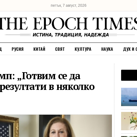
петък, 7 август, 2026
Щ
РУСИЯ
КИТАЙ
СВЯТ
КУЛТУРА
НАУКА
ДУХ И 
п: „Готвим се да
резултати в няколко