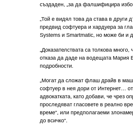
създаден, „за да фалшифицира избо
„Той е видял това да става в други 
предвид софтуера и хардуера за гла
Systems и Smartmatic, но може би и 
„Доказателствата са толкова много, ч
отказа да даде на водещата Мария 
подробности.
„Могат да сложат флаш драйв в маши
софтуер в нея дори от Интернет… от
адвокатката, като добави, че чрез о
проследяват гласовете в реално вре
време“, или предполагаеми злонаме
до всичко“.