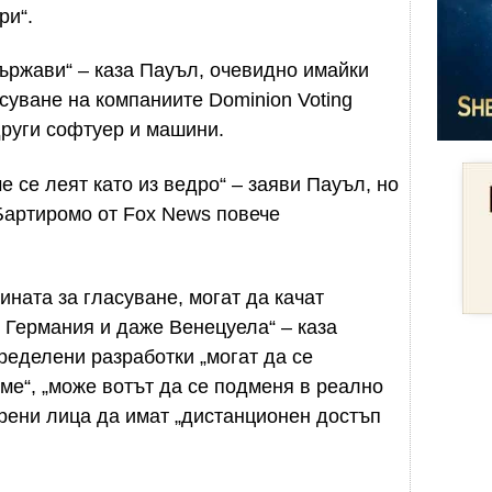
ри“.
държави“ – каза Пауъл, очевидно имайки
суване на компаниите Dominion Voting
други софтуер и машини.
е се леят като из ведро“ – заяви Пауъл, но
Бартиромо от Fox News повече
ната за гласуване, могат да качат
 Германия и даже Венецуела“ – каза
пределени разработки „могат да се
ме“, „може вотът да се подменя в реално
рени лица да имат „дистанционен достъп