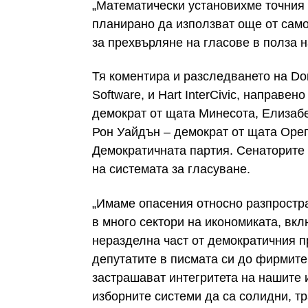
„Математически установихме точния 
планирано да използват още от само
за прехвърляне на гласове в полза 
Тя коментира и разследването на Dom
Software, и Hart InterCivic, направен
демократ от щата Минесота, Елизабе
Рон Уайдън – демократ от щата Орего
Демократичната партия. Сенаторите 
на системата за гласуване.
„Имаме опасения относно разпростра
в много сектори на икономиката, вкл
неразделна част от демократичния п
депутатите в писмата си до фирмите
застрашават интегритета на нашите 
изборните системи да са солидни, тр