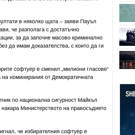
зултати в няколко щата – заяви Пауъл
ави, че разполага с достатъчно
ации, за да започне масово криминално
ез да имам доказателства, с които да ги
орите софтуер е сменил „милиони гласове“
а на номинирания от Демократичната
тник по национална сигурност Майкъл
 накара Министерството на правосъдието
игнал, че избирателния софтуер е