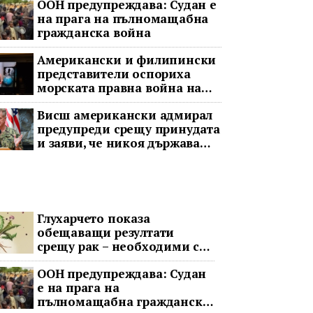
ООН предупреждава: Судан е
на прага на пълномащабна
гражданска война
Американски и филипински
представители оспориха
морската правна война на
Пекин
Висш американски адмирал
предупреди срещу принудата
и заяви, че никоя държава
няма да доминира в Индо-
Тихоокеанския регион
Глухарчето показа
обещаващи резултати
срещу рак – необходими са
изпитания с хора
ООН предупреждава: Судан
е на прага на
пълномащабна гражданска