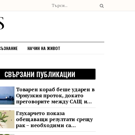
СЪЗНАНИЕ
НАЧИН НА ЖИВОТ
СВЪРЗАНИ ПУБЛИКАЦИИ
Товарен кораб беше ударен в
Ормузкия проток, докато
преговорите между САЩ и
Иран останаха в безизходица
Глухарчето показа
обещаващи резултати срещу
рак – необходими са
изпитания с хора