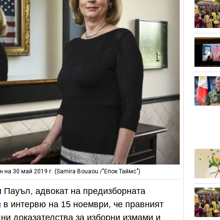
на 30 май 2019 г. (Samira Bouaou /"Епок Таймс")
 Пауъл, адвокат на предизборната
а
в интервю на 15 ноември, че правният
лни доказателства за изборни измами и