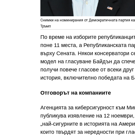
Снимки на номинирания от Демократичната партия к
Тръмп
По време на изборите републиканцит
поне 11 места, а Републиканската па
върху Сената. Някои консерватори с
модел на гласуване Байдън да спече
получи повече гласове от всеки друг
история, включително победата на Б
Отговорът на компаниите
Агенцията за киберсигурност към Ми
публикува изявление на 12 ноември, 
„най-сигурните в историята на Амери
които твърдят за нередности при гла