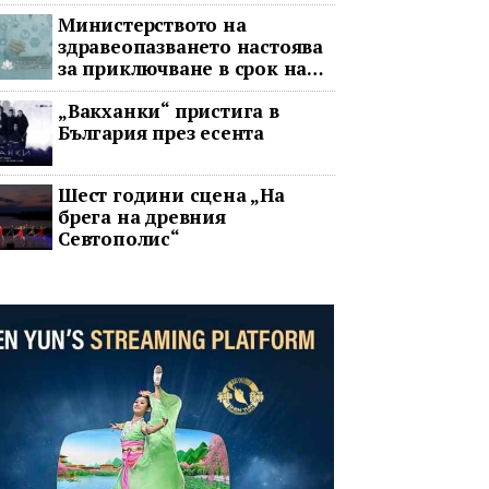
война
Министерството на
здравеопазването настоява
за приключване в срок на
два ключови строителни
„Вакханки“ пристига в
проекта
България през есента
Шест години сцена „На
брега на древния
Севтополис“