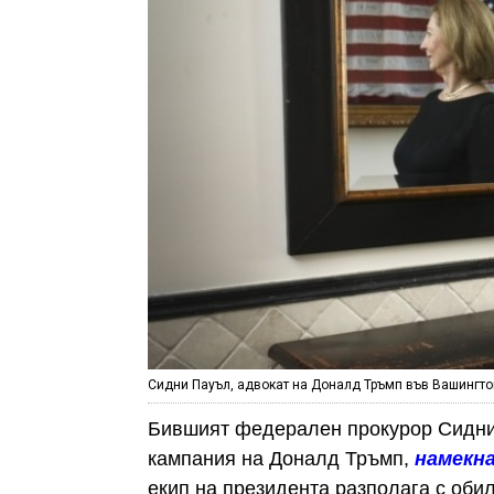
Сидни Пауъл, адвокат на Доналд Тръмп във Вашингтон 
Бившият федерален прокурор Сидни
кампания на Доналд Тръмп,
намекн
екип на президента разполага с оби