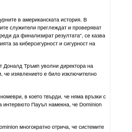
урните в американската история. В
ните служители преглеждат и проверяват
реди да финализират резултата“, се казва
ията за киберсигурност и сигурност на
ът Доналд Тръмп уволни директора на
и, че изявлението е било изключително
номеври, в което твърди, че няма връзки с
на интервюто Пауъл намекна, че Dominion
minion многократно отрича, че системите