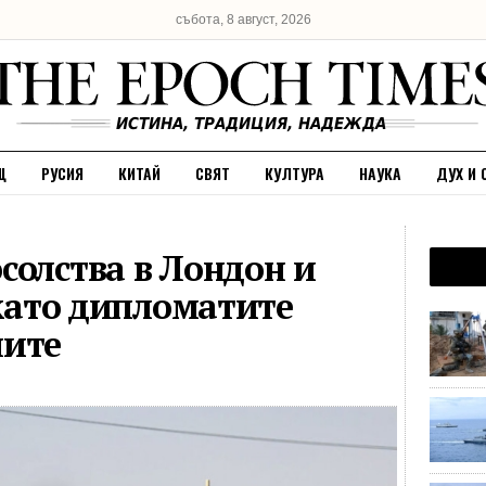
събота, 8 август, 2026
Щ
РУСИЯ
КИТАЙ
СВЯТ
КУЛТУРА
НАУКА
ДУХ И 
солства в Лондон и
 като дипломатите
ните