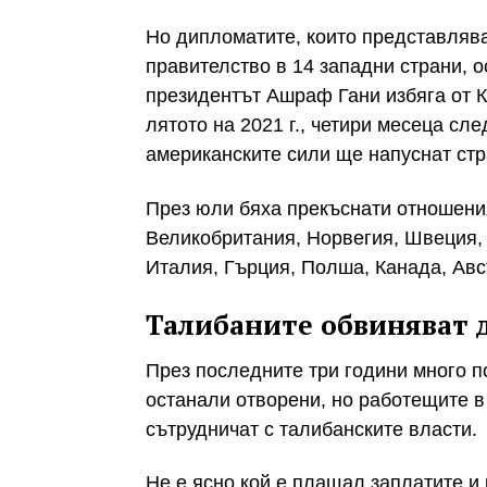
Но дипломатите, които представляв
правителство в 14 западни страни, о
президентът Ашраф Гани избяга от К
лятото на 2021 г., четири месеца сл
американските сили ще напуснат стр
През юли бяха прекъснати отношени
Великобритания, Норвегия, Швеция,
Италия, Гърция, Полша, Канада, Авс
Талибаните обвиняват
През последните три години много п
останали отворени, но работещите в
сътрудничат с талибанските власти.
Не е ясно кой е плащал заплатите и