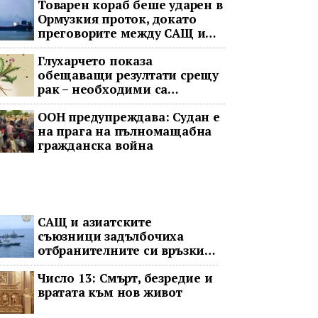
Товарен кораб беше ударен в
Ормузкия проток, докато
преговорите между САЩ и
Иран останаха в безизходица
Глухарчето показа
обещаващи резултати срещу
рак – необходими са
изпитания с хора
ООН предупреждава: Судан е
на прага на пълномащабна
гражданска война
САЩ и азиатските
съюзници задълбочиха
отбранителните си връзки
срещу Китай
Число 13: Смърт, безредие и
вратата към нов живот