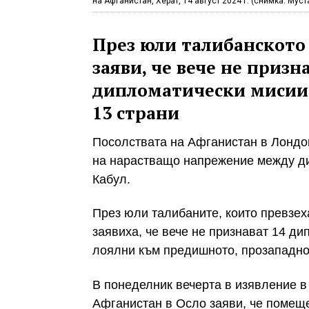
на Афганистан, Херат, 14 август 2024 г. (снимка: Муст
През юли талибанското 
заяви, че вече не приз
дипломатически мисии
13 страни
Посолствата на Афганистан в Лондо
на нарастващо напрежение между ди
Кабул.
През юли талибаните, които превзеха
заявиха, че вече не признават 14 ди
лоялни към предишното, прозападно
В понеделник вечерта в изявление в
Афганистан в Осло заяви, че помещ