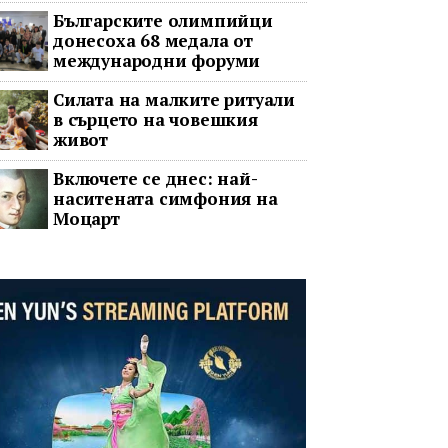
Българските олимпийци
донесоха 68 медала от
международни форуми
Силата на малките ритуали
в сърцето на човешкия
живот
Включете се днес: най-
наситената симфония на
Моцарт