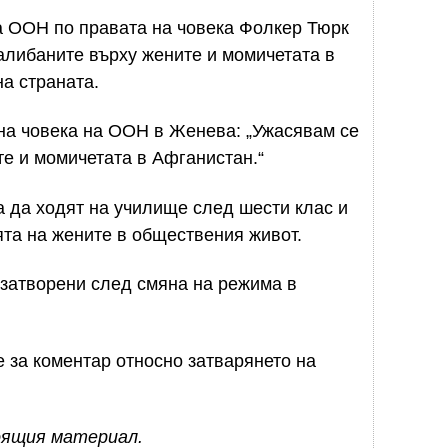
а ООН по правата на човека Фолкер Тюрк
талибаните върху жените и момичетата в
а страната.
на човека на ООН в Женева: „Ужасявам се
те и момичетата в Афганистан.“
 да ходят на училище след шести клас и
та на жените в обществения живот.
 затворени след смяна на режима в
 за коментар относно затварянето на
тоящия материал.