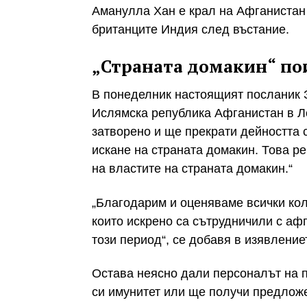
Аманулла Хан е крал на Афганистан д
британците Индия след въстание.
„Страната домакин“ по
В понеделник настоящият посланик З
Ислямска република Афганистан в Л
затворено и ще прекрати дейността 
искане на страната домакин. Това ре
на властите на страната домакин.“
„Благодарим и оценяваме всички кол
които искрено са сътрудничили с аф
този период“, се добавя в изявление
Остава неясно дали персоналът на 
си имунитет или ще получи предлож