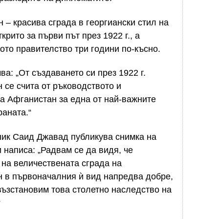
 – красива сграда в георгиански стил на
крито за първи път през 1922 г., а
ото правителство три години по-късно.
ва: „От създаването си през 1922 г.
 се счита от ръководството и
а Афганистан за една от най-важните
раната.“
ник Саид Джавад публикува снимка на
и написа: „Радвам се да видя, че
 на величествената сграда на
н в първоначалния ѝ вид напредва добре,
възстановим това столетно наследство на
“