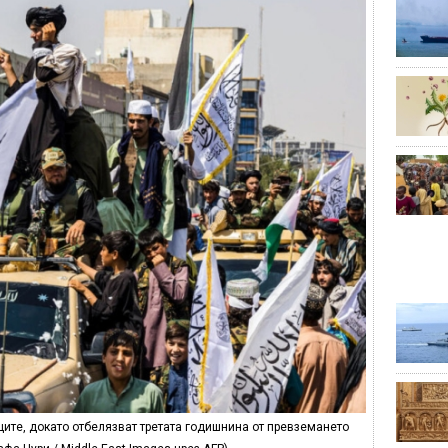
ците, докато отбелязват третата годишнина от превземането