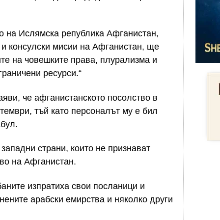
то на Ислямска република Афганистан,
 и консулски мисии на Афганистан, ще
те на човешките права, плурализма и
граничени ресурси.“
аяви, че афганистанското посолство в
тември, тъй като персоналът му е бил
абул.
 западни страни, които не признават
во на Афганистан.
аните изпратиха свои посланици и
нените арабски емирства и няколко други