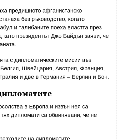
аха предишното афганистанско
станаха без ръководство, когато
абул и талибаните поеха властта през
ед като президентът Джо Байдън заяви, че
аната.
ята с дипломатическите мисии във
 Белгия, Швейцария, Австрия, Франция,
тралия и две в Германия – Берлин и Бон.
 дипломатите
осолства в Европа и извън нея са
 тях дипломати са обвинявани, че не
 разходите на дипломатите.