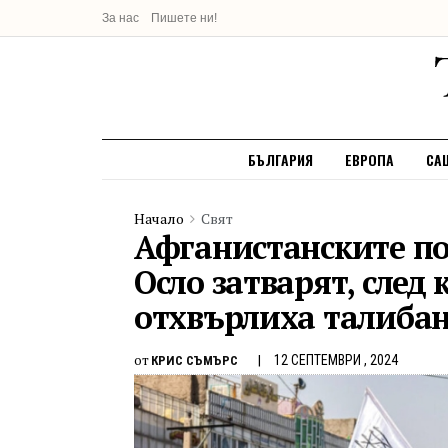
За нас
Пишете ни!
БЪЛГАРИЯ
ЕВРОПА
СА
Начало
Свят
Афганистанските по
Осло затварят, след
отхвърлиха талиба
от
12 СЕПТЕМВРИ , 2024
КРИС СЪМЪРС