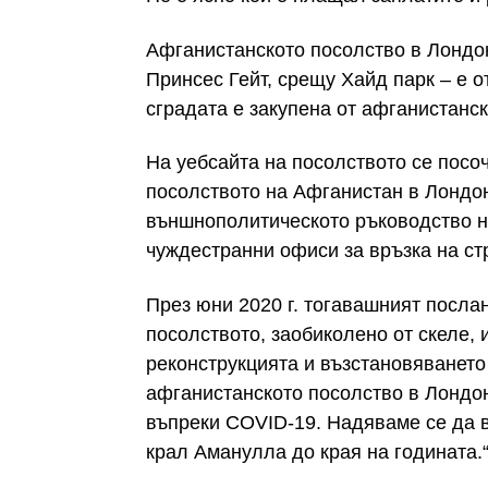
Афганистанското посолство в Лондон
Принсес Гейт, срещу Хайд парк – е от
сградата е закупена от афганистанск
На уебсайта на посолството се посоч
посолството на Афганистан в Лондон
външнополитическото ръководство н
чуждестранни офиси за връзка на ст
През юни 2020 г. тогавашният посла
посолството, заобиколено от скеле, 
реконструкцията и възстановяването
афганистанското посолство в Лондо
въпреки COVID-19. Надяваме се да 
крал Аманулла до края на годината.