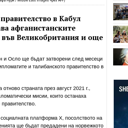
афа Нури / Middle East Images чрез AFP)
правителство в Кабул
нава афганистанските
 във Великобритания и още
н и Осло ще бъдат затворени след месеци
пломатите и талибанското правителство в
 отново страната през август 2021 г.,
пломатически мисии, които останаха
 правителство.
 социалната платформа X, посолството на
енията ще бъдат предадени на норвежкото