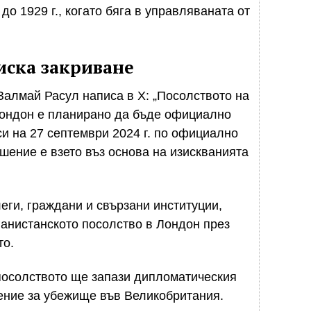
о 1929 г., когато бяга в управляваната от
иска закриване
алмай Расул написа в X: „Посолството на
ондон е планирано да бъде официално
си на 27 септември 2024 г. по официално
шение е взето въз основа на изискванията
еги, граждани и свързани институции,
ганистанското посолство в Лондон през
то.
посолството ще запази дипломатическия
ение за убежище във Великобритания.