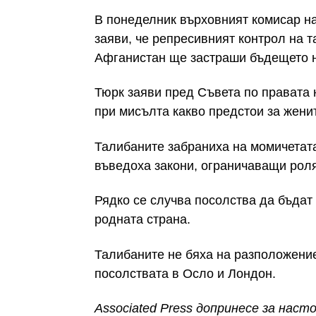
В понеделник върховният комисар н
заяви, че репресивният контрол на 
Афганистан ще застраши бъдещето н
Тюрк заяви пред Съвета по правата 
при мисълта какво предстои за жени
Талибаните забраниха на момичетата
въведоха закони, ограничаващи роля
Рядко се случва посолства да бъдат
родната страна.
Талибаните не бяха на разположение
посолствата в Осло и Лондон.
Associated Press допринесе за нас