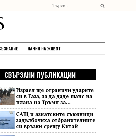
СЪЗНАНИЕ
НАЧИН НА ЖИВОТ
СВЪРЗАНИ ПУБЛИКАЦИИ
Израел ще ограничи ударите
си в Газа, за да даде шанс на
плана на Тръмп за
разоръжаване на „Хамас“
САЩ и азиатските съюзници
задълбочиха отбранителните
си връзки срещу Китай