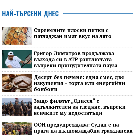
НАЙ-ТЪРСЕНИ ДНЕС
Сиренените плоски питки с
патладжан имат вкус на лято
Григор Димитров продължава
възхода си в ATP ранглистата
въпреки принудителната пауза
Десерт без печене: една смес, две
изкушения – торта или енергийни
бонбони
Защо филмът „Одисея“ е
задължителен за гледане, въпреки
всичките му недостатъци
ООН предупреждава: Судан е на
прага на пълномащабна гражданска