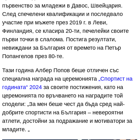
първенство за младежи в Давос, Швейцария.
След спечелени квалификации и последвало
участие при мъжете през 2019 г. в Леви,
Финландия, се класира 20-ти, печелейки своите
първи точки в слалома. Постига резултати,
невиждани за България от времето на Петър
Попангелов през 80-те.
Тази година Албер Попов беше отличен със
специална награда на церемонията
„Спортист на
годината“ 2024
за своите постижения, като на
церемонията по връчването на наградите той
сподели: „За мен беше чест да бъда сред най-
добрите спортисти на България – невероятни
атлети, достойни за подражание и мотиватори за
младите. „