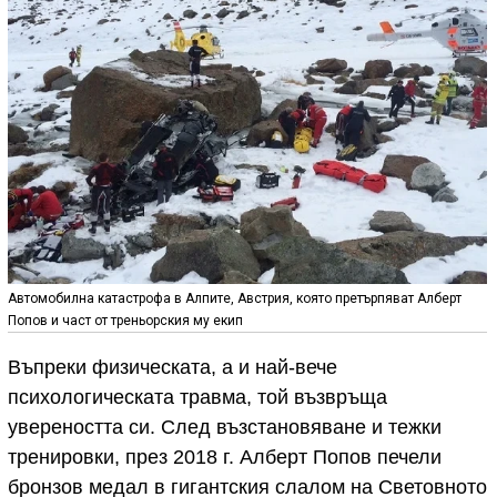
Автомобилна катастрофа в Алпите, Австрия, която претърпяват Алберт
Попов и част от треньорския му екип
Въпреки физическата, а и най-вече
психологическата травма, той възвръща
увереността си. След възстановяване и тежки
тренировки, през 2018 г. Алберт Попов печели
бронзов медал в гигантския слалом на Световното