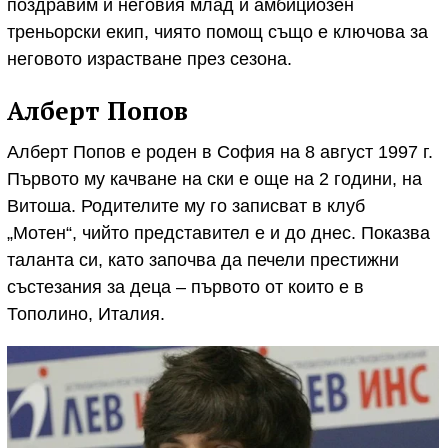
поздравим и неговия млад и амбициозен
треньорски екип, чиято помощ също е ключова за
неговото израстване през сезона.
Алберт Попов
Алберт Попов е роден в София на 8 август 1997 г.
Първото му качване на ски е още на 2 години, на
Витоша. Родителите му го записват в клуб
„Мотен“, чийто представител е и до днес. Показва
таланта си, като започва да печели престижни
състезания за деца – първото от които е в
Тополино, Италия.