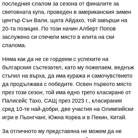
последния слалом за сезона от финалите за
световната купа, проведен в американския зимен
център Сън Вали, щата Айдахо, той завърши на
20-та позиция. По този начин Алберт Попов
заслужено си спечели място в елита на ски
слалома.
Няма как да не се гордеем с успехите на
българския състезател, като му пожелаем, веднъж
стъпил на върха, да има куража и самочувствието
да продължава с победите. Освен първото място
през този сезон, той има едно трето класиране от
Палисейс Тахо, САЩ през 2023 г., класирания
сред 10-те най-добри, две участия на Олимпийски
игри в Пьонгчанг, Южна Кореа и в Пекин, Китай.
За отличното му представяна не можем да не