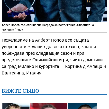
Албер Попов със специална награда за постижения „Спортист на
годината“ 2024
Пожелаваме на Алберт Попов все същата
увереност и желание да се състезава, както и
побеждава през следващия сезон и при
предстоящите Олимпийски игри, чиито домакини
са град Милано и курортите – Кортина д’Ампецо и
Валтелина, Италия.
ВИЖТЕ СЪЩО