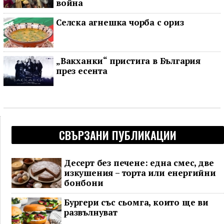
война
Селска агнешка чорба с ориз
„Вакханки“ пристига в България
през есента
СВЪРЗАНИ ПУБЛИКАЦИИ
Десерт без печене: една смес, две
изкушения – торта или енергийни
бонбони
Бургери със сьомга, които ще ви
развълнуват