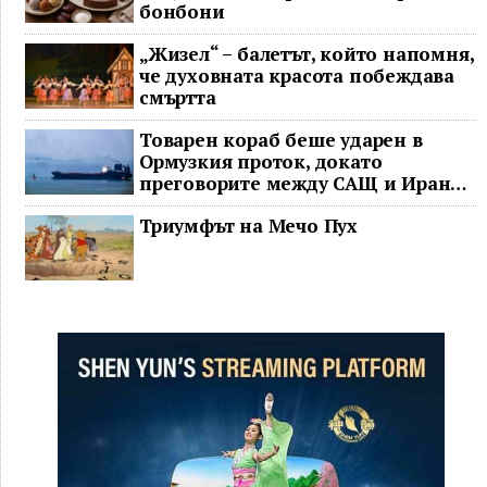
бонбони
„Жизел“ – балетът, който напомня,
че духовната красота побеждава
смъртта
Товарен кораб беше ударен в
Ормузкия проток, докато
преговорите между САЩ и Иран
останаха в безизходица
Триумфът на Мечо Пух