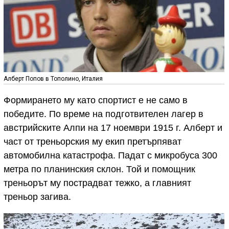
Алберт Попов в Тополино, Италия
Формирането му като спортист е не само в
победите. По време на подготвителен лагер в
австрийските Алпи на 17 ноември 1915 г. Алберт и
част от треньорския му екип претърпяват
автомобилна катастрофа. Падат с микробуса 300
метра по планинския склон. Той и помощник
треньорът му пострадват тежко, а главният
треньор загива.