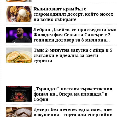
Къпиновият крамбъл е
старомодният десерт, който носех
на всяко събиране
Леброн Джеймс се присъедини към
Филаделфия Севънти Сиксърс с 2-
годишен договор за 8 милиона
долара
Тази 2-минутна закуска с яйца и 5
съставки е идеална за заети
сутрини
„Турандот“ поставя тържествения
финал на „Опера на площада“ в
София
Десерт без печене: една смес, две
изкушения – торта или енергийни