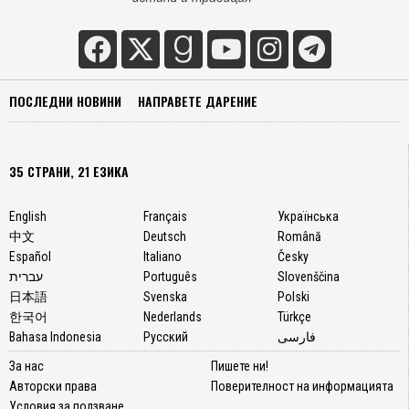
ПОСЛЕДНИ НОВИНИ
НАПРАВЕТЕ ДАРЕНИЕ
35 СТРАНИ, 21 ЕЗИКА
English
Français
Українська
中文
Deutsch
Română
Español
Italiano
Česky
עברית
Português
Slovenščina
日本語
Svenska
Polski
한국어
Nederlands
Türkçe
Bahasa Indonesia
Русский
فارسی
За нас
Пишете ни!
Авторски права
Поверителност на информацията
Условия за ползване