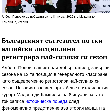
Алберт Попов след победата си на 8 януари 2025 г. в Мадона ди
Кампильо, Италия
Българският състезател по ски
алпийски дисциплини
регистрира най-силния си сезон
Алберт Попов, нашият най-добър алпиец, завърши
сезона на 12-та позиция в генералното класиране,
като същевременно регистрира най-силния си
сезон. Неговият звезден връх беше в италианския
курорт Мадона ди Кампильо на 8 януари, когато
той записа
историческа победа
след
феноменално представяне във втория манш. На