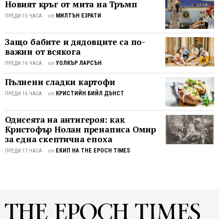
тялото
Новият кръг от мита на Тръмп
включващо 1011 пациенти с рак на
си.
от
МИЛТЪН ЕЗРАТИ
ПРЕДИ 15 ЧАСА
дебелото черво с период на
Как
проследяване над седем години е
кофеи
Защо бабите и дядовците са по-
установило, че в сравнение с
ви
важни от всякога
пациентите, ...
държи
от
УОЛКЪР ЛАРСЪН
ПРЕДИ 16 ЧАСА
енерг
"Кофе
Пълнени сладки картофи
като
от
КРИСТИЙН БИЙЛ ДЪНСТ
ПРЕДИ 16 ЧАСА
цяло
е
Одисеята на антигероя: как
стиму
Кристофър Нолан пренаписа Омир
за
за една скептична епоха
мозъка
от
ЕКИП НА THE EPOCH TIMES
ПРЕДИ 17 ЧАСА
казва
Едуар
Джован
профе
по
хране
и