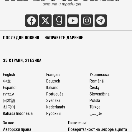
епиде
в
Харва
учили
по
ПОСЛЕДНИ НОВИНИ
НАПРАВЕТЕ ДАРЕНИЕ
общес
здраве
T.H.
Chan.
35 СТРАНИ, 21 ЕЗИКА
В
чистат
English
Français
Українська
си
中文
Deutsch
Română
форм
Español
Italiano
Česky
този
עברית
Português
Slovenščina
пурин
日本語
Svenska
Polski
алкал
한국어
Nederlands
Türkçe
изглеж
Bahasa Indonesia
Русский
فارسی
като
горчив
За нас
Пишете ни!
бял
Авторски права
Поверителност на информацията