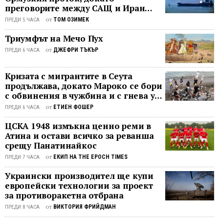
на старост, а в края на 2020 г. - още
преговорите между САЩ и Иран
трети
2 хиляди хектара. От тях има 6400
останаха в безизходица
от
ТОМ ОЗИМЕК
ПРЕДИ 5 ЧАСА
с ...
хектара общински гори (от
Триумфът на Мечо Пух
Кюстендил, Трявна, Велико Търново,
Севлиево, ...
от
ДЖЕФРИ ТЪКЪР
ПРЕДИ 6 ЧАСА
Кризата с мигрантите в Сеута
продължава, докато Мароко се бори
с обвинения в чужбина и с гнева у
дома
от
ЕТИЕН ФОШЕР
ПРЕДИ 6 ЧАСА
ЦСКА 1948 измъкна ценно реми в
Атина и остави всичко за реванша
срещу Панатинайкос
от
ЕКИП НА THE EPOCH TIMES
ПРЕДИ 7 ЧАСА
Украински производител ще купи
европейски технологии за проект
за противоракетна отбрана
от
ВИКТОРИЯ ФРИЙДМАН
ПРЕДИ 8 ЧАСА