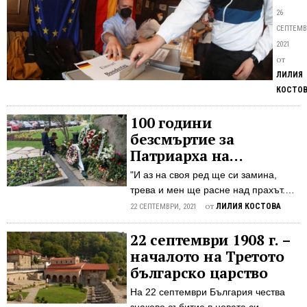
в
от
26
Гер
проце
СЕПТЕМВ
е
2021
разлик
от
между
ЛИЛИЯ
двете
КОСТО
най-
голем
100 години
полити
безсмъртие за
парти
Патриарха на
– на
българската
"И аз на своя ред ще си замина,
христи
литература
трева и мен ще расне над прахът.
(CDU/
Един ще жали, друг ще ме проклина,
от
ЛИЛИЯ КОСТОВА
и
22 СЕПТЕМВРИ, 2021
но мойте песни все ще се четат. ...
социа
Не ме смущава див вой от омрази,
22 септември 1908 г. –
(SPD)
не стряска ме на завистта гневът —
началото на Третото
– на
спокойно гледам в бъдещето ази:
парла
българско царство
там мойте песни все ще се четат. Те
избор
На 22 септември България чества
жив са отклик на духа народни, а той
в