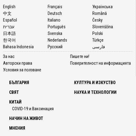
English
Français
Українська
中文
Deutsch
Română
Español
Italiano
Česky
עברית
Português
Slovenščina
日本語
Svenska
Polski
한국어
Nederlands
Türkçe
Bahasa Indonesia
Русский
فارسی
За нас
Пишете ни!
Авторски права
Поверителност на информацията
Условия за ползване
БЪЛГАРИЯ
КУЛТУРА И ИЗКУСТВО
СВЯТ
НАУКА И ТЕХНОЛОГИИ
КИТАЙ
COVID-19 и Ваксинация
НАЧИН НА ЖИВОТ
МНЕНИЯ