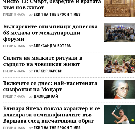
Число 13: Смърт, безредие и вратата
същото грозде, но сокът му се
който осигурява приятна текстура —
като
към нов живот
концентрира и след това се
нито твърде мека, нито кашава. ...
вегета
от
ЕКИП НА THE EPOCH TIMES
отлежава поне 12 години, за да
ПРЕДИ 5 ЧАСА
меню
придобие богат карамелен вкус и
или
Българските олимпийци донесоха
тъмен сиропообразен вид. Белият
68 медала от международни
да
балсамов оцет е по-светъл и плодов,
форуми
изпък
което го прави идеален за дресинги,
като
от
АЛЕКСАНДРА БОТЕВА
ПРЕДИ 6 ЧАСА
плодове ...
гарнит
Силата на малките ритуали в
към
сърцето на човешкия живот
храни
от
УОЛКЪР ЛАРСЪН
ПРЕДИ 6 ЧАСА
на
скара.
Включете се днес: най-наситената
Крехки
симфония на Моцарт
леко
от
ДЖОРДЖ КАЙ
ПРЕДИ 7 ЧАСА
запеч
патла
Елизара Янева показа характер и се
прида
класира за осминафиналите във
Варшава след впечатляващ обрат
копри
тексту
от
ЕКИП НА THE EPOCH TIMES
ПРЕДИ 8 ЧАСА
и