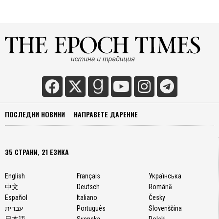
делик
опуше
вкус,
който
чудес
допъл
кус-
куса,
а
лимон
сок,
ПОСЛЕДНИ НОВИНИ
НАПРАВЕТЕ ДАРЕНИЕ
зехтин
и
щедра
35 СТРАНИ, 21 ЕЗИКА
шепа
пресн
подпр
English
Français
Українська
изпълв
中文
Deutsch
Română
всяка
Español
Italiano
Česky
хапка
עברית
Português
Slovenščina
със
日本語
Svenska
Polski