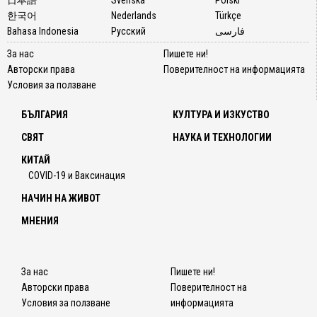
свежес
한국어
Nederlands
Türkçe
Натро
Bahasa Indonesia
Русский
فارسی
...
За нас
Пишете ни!
Авторски права
Поверителност на информацията
Условия за ползване
БЪЛГАРИЯ
КУЛТУРА И ИЗКУСТВО
СВЯТ
НАУКА И ТЕХНОЛОГИИ
КИТАЙ
COVID-19 и Ваксинация
НАЧИН НА ЖИВОТ
МНЕНИЯ
За нас
Пишете ни!
Авторски права
Поверителност на
Условия за ползване
информацията