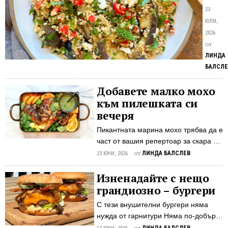
от
минут
23
таб
Порци
ЮЛИ,
6
2026
Донес
от
тази
ЛИНДА
свежа
БАЛСЛЕ
салата
на
Добавете малко мохо
следв
към пилешката си
си
вечеря
пикник
Пикантната марина мохо трябва да е
обща
част от вашия репертоар за скара –
трапез
такава, която служи едновременно
от
ЛИНДА БАЛСЛЕВ
или
23 ЮНИ, 2026
като марина и като ярък финален
барбе
сос „Мохо“ е испанската дума за
Изненадайте с нещо
в
„сос“ и произходът му води началото
грандиозно – бургери
двора.
си от Канарските острови, откъдето
Вдъхн
С тези внушителни бургери няма
се разпространява в Куба, Пуерто
от
нужда от гарнитури Няма по-добър
Рико и из целия Карибски регион.
ярките
начин да зарадвате татко месоядец
от