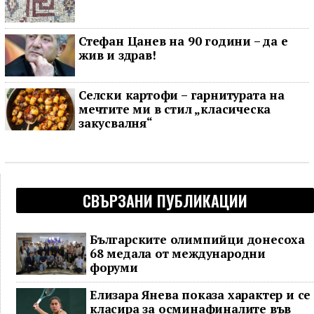
Стефан Цанев на 90 години – да е
жив и здрав!
Селски картофи – гарнитурата на
мечтите ми в стил „класическа
закусвалня“
СВЪРЗАНИ ПУБЛИКАЦИИ
Българските олимпийци донесоха
68 медала от международни
форуми
Елизара Янева показа характер и се
класира за осминафиналите във