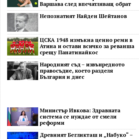
Варшава след впечатляващ обрат
Непознатият Найден Шейтанов
ЦСКА 1948 измъкна ценно реми в
Атина и остави всичко за реванша
срещу Панатинайкос
Народният съд – извънредното
правосъдие, което разделя
България и днес
Министър Ивкова: Здравната
система се нуждае от смели
реформи
Древният Бегликташ и „Набуко“ –