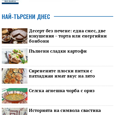
НАЙ-ТЪРСЕНИ ДНЕС
Десерт без печене: една смес, две
изкушения – торта или енергийни
бонбони
Пълнени сладки картофи
Сиренените плоски питки с
патладжан имат вкус на лято
Селска агнешка чорба с ориз
Историята на символа свастика