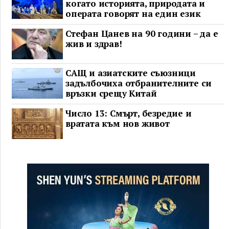
когато историята, природата и
операта говорят на един език
Стефан Цанев на 90 години – да е
жив и здрав!
САЩ и азиатските съюзници
задълбочиха отбранителните си
връзки срещу Китай
Число 13: Смърт, безредие и
вратата към нов живот