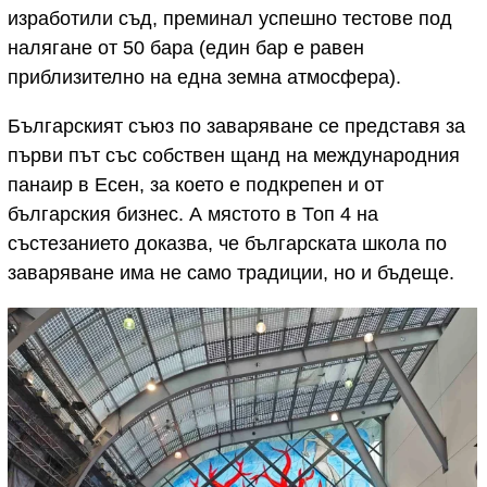
изработили съд, преминал успешно тестове под
налягане от 50 бара (един бар е равен
приблизително на една земна атмосфера).
Българският съюз по заваряване се представя за
първи път със собствен щанд на международния
панаир в Есен, за което е подкрепен и от
българския бизнес. А мястото в Топ 4 на
състезанието доказва, че българската школа по
заваряване има не само традиции, но и бъдеще.