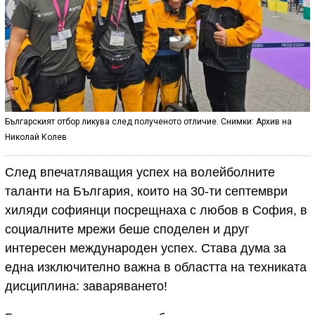
Българският отбор ликува след полученото отличие. Снимки: Архив на
Николай Колев
След впечатляващия успех на волейболните
таланти на България, които на 30-ти септември
хиляди софиянци посрещнаха с любов в София, в
социалните мрежи беше споделен и друг
интересен международен успех. Става дума за
една изключително важна в областта на техниката
дисциплина: заваряването!