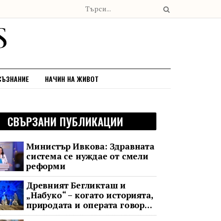
СЪЗНАНИЕ
НАЧИН НА ЖИВОТ
СВЪРЗАНИ ПУБЛИКАЦИИ
Министър Ивкова: Здравната
система се нуждае от смели
реформи
Древният Бегликташ и
„Набуко“ – когато историята,
природата и операта говорят
на един език