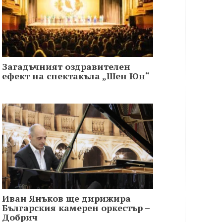
Загадъчният оздравителен
ефект на спектакъла „Шен Юн“
Иван Янъков ще дирижира
Българския камерен оркестър –
Добрич