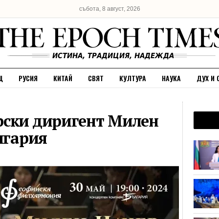
събота, 8 август, 2026
Щ
РУСИЯ
КИТАЙ
СВЯТ
КУЛТУРА
НАУКА
ДУХ И 
рски диригент Милен
лгария