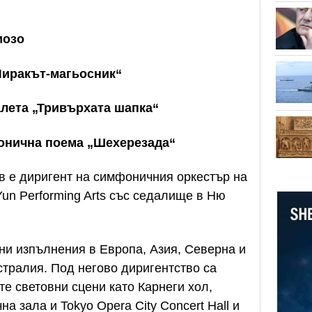
иозо
Чиракът-магьосник“
алета „Тривърхата шапка“
онична поема „Шехерезада“
в е диригент на симфоничния оркестър на
un Performing Arts със седалище в Ню
ни изпълнения в Европа, Азия, Северна и
тралия. Под негово диригентство са
е световни сцени като Карнеги хол,
а зала и Tokyo Opera City Concert Hall и