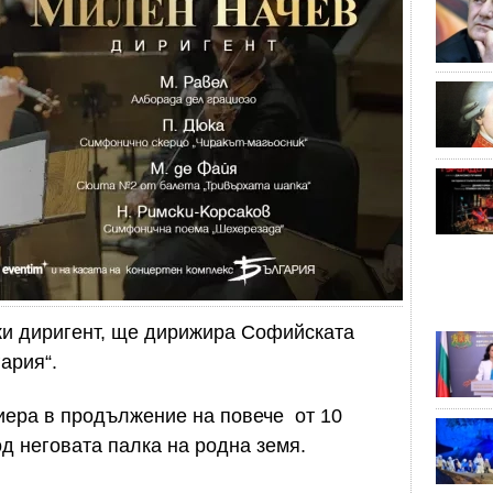
ки диригент, ще дирижира Софийската
ария“.
иера в продължение на повече от 10
д неговата палка на родна земя.