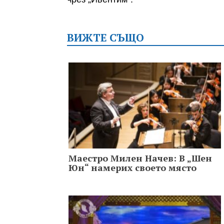
ВИЖТЕ СЪЩО
Маестро Милен Начев: В „Шен
Юн“ намерих своето място