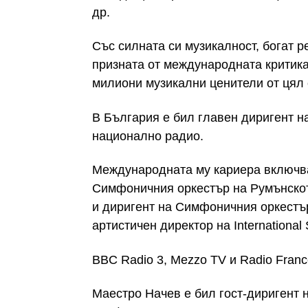
др.
Със силната си музикалност, богат р
призната от международната критик
милиони музикални ценители от цял 
В България е бил главен диригент 
национално радио.
Международната му кариера включва 
Симфоничния оркестър на Румънскот
и диригент на Симфоничния оркестър
артистичен директор на International
BBC Radio 3, Mezzo TV и Radio Franc
Маестро Начев е бил гост-диригент