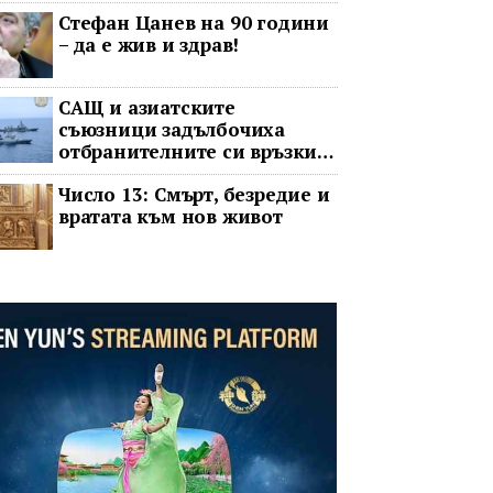
операта говорят на един
Стефан Цанев на 90 години
език
– да е жив и здрав!
САЩ и азиатските
съюзници задълбочиха
отбранителните си връзки
срещу Китай
Число 13: Смърт, безредие и
вратата към нов живот