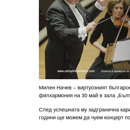
Милен Начев – виртуозният българс
филхармония на 30 май в зала „Бълг
След успешната му задгранична кар
години ще можем да чуем концерт по