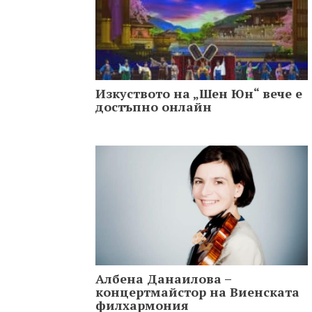
Изкуството на „Шен Юн“ вече е
достъпно онлайн
Албена Данаилова –
концертмайстор на Виенската
филхармония