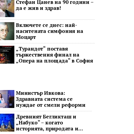
Стефан Цанев на 90 години –
да е жив и здрав!
Включете се днес: най-
наситената симфония на
Моцарт
„Турандот“ поставя
тържествения финал на
„Опера на площада“ в София
Министър Ивкова:
Здравната система се
нуждае от смели реформи
Древният Бегликташ и
„Набуко“ – когато
историята, природата и