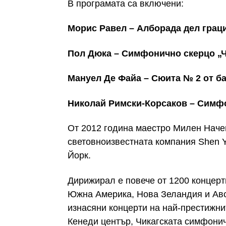
В програмата са включени:
Морис Равел – Алборада дел грац
Пол Дюка – Симфонично скерцо „
Мануел Де Файа – Сюита № 2 от б
Николай Римски-Корсаков – Симф
От 2012 година маестро Милен Наче
световноизвестната компания Shen Y
Йорк.
Дирижирал е повече от 1200 концерт
Южна Америка, Нова Зеландия и Авс
изнасяни концерти на най-престижнит
Кенеди център, Чикагската симфоничн