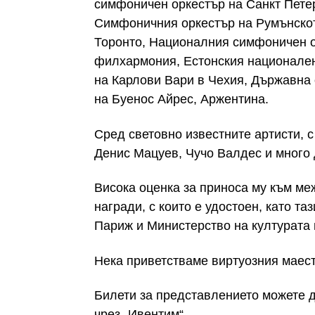
симфоничен оркестър на Санкт Петер
Симфоничния оркестър на Румънско
Торонто, Националния симфоничен о
филхармония, Естонския национале
на Карлови Вари в Чехия, Държавна
на Буенос Айрес, Аржентина.
Сред световно известните артисти, с
Денис Мацуев, Чучо Валдес и много 
Висока оценка за приноса му към ме
награди, с които е удостоен, като т
Париж и Министерство на културата 
Нека приветстваме виртуозния маест
Билети за представлението можете да
чрез „Ивентим“.