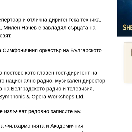
епертоар и отлична диригентска техника,
а, Милен Начев е завладял сърцата на
свят.
на Симфоничния оркестър на Българското
постове като главен гост-диригент на
о национално радио, музикален директор
 на Белградското радио и телевизия,
 Symphonic & Opera Workshops Ltd.
e излъчват редовно записите му.
 на Филхармонията и Академичния