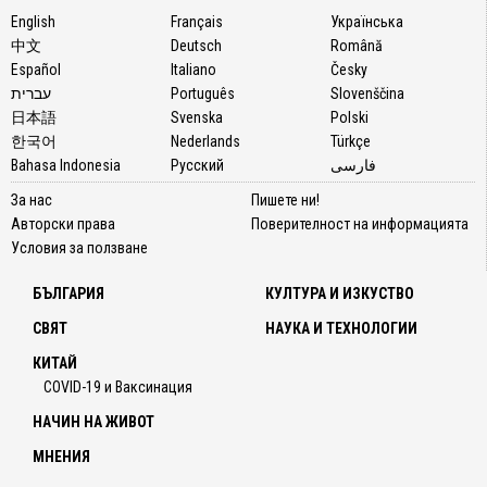
English
Français
Українська
中文
Deutsch
Română
Español
Italiano
Česky
עברית
Português
Slovenščina
日本語
Svenska
Polski
한국어
Nederlands
Türkçe
Bahasa Indonesia
Русский
فارسی
За нас
Пишете ни!
Авторски права
Поверителност на информацията
Условия за ползване
БЪЛГАРИЯ
КУЛТУРА И ИЗКУСТВО
СВЯТ
НАУКА И ТЕХНОЛОГИИ
КИТАЙ
COVID-19 и Ваксинация
НАЧИН НА ЖИВОТ
МНЕНИЯ