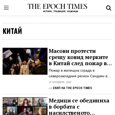
КИТАЙ
Масови протести
срещу ковид мерките
в Китай след пожар в
жилищна сграда
Пожар в жилищна сграда в
северозападния регион Синдзян в
Китай уби най-малко 10 души (сред
27 НОЕМВРИ, 2022
които 3 деца) и рани най-малко
от
ЕКИП НА THE EPOCH TIMES
девет, съобщават властите на 25
ноември (петък), на фона на
Медици се обединиха
строгите ковид ограничения, заради
в борбата с
които много жители на района са
насилственото