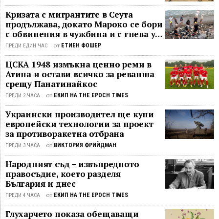
детска възраст. В началните училища
Кризата с мигрантите в Сеута
се провежда тържествена ...
продължава, докато Мароко се бори
с обвинения в чужбина и с гнева у
дома
от
ЕТИЕН ФОШЕР
ПРЕДИ ЕДИН ЧАС
ЦСКА 1948 измъкна ценно реми в
Атина и остави всичко за реванша
срещу Панатинайкос
от
ЕКИП НА THE EPOCH TIMES
ПРЕДИ 2 ЧАСА
Украински производител ще купи
европейски технологии за проект
за противоракетна отбрана
от
ВИКТОРИЯ ФРИЙДМАН
ПРЕДИ 3 ЧАСА
Народният съд – извънредното
правосъдие, което разделя
България и днес
от
ЕКИП НА THE EPOCH TIMES
ПРЕДИ 4 ЧАСА
Глухарчето показа обещаващи