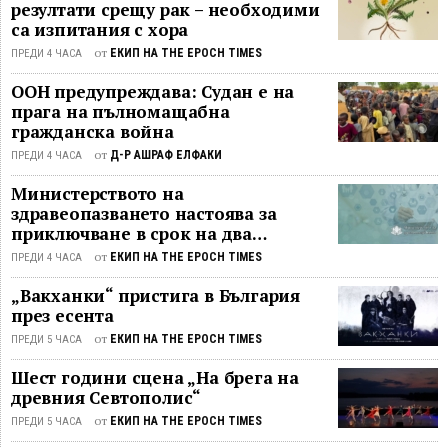
резултати срещу рак – необходими
са изпитания с хора
от
ЕКИП НА THE EPOCH TIMES
ПРЕДИ 4 ЧАСА
ООН предупреждава: Судан е на
прага на пълномащабна
гражданска война
от
Д-Р АШРАФ ЕЛФАКИ
ПРЕДИ 4 ЧАСА
Министерството на
здравеопазването настоява за
приключване в срок на два
ключови строителни проекта
от
ЕКИП НА THE EPOCH TIMES
ПРЕДИ 4 ЧАСА
„Вакханки“ пристига в България
през есента
от
ЕКИП НА THE EPOCH TIMES
ПРЕДИ 5 ЧАСА
Шест години сцена „На брега на
древния Севтополис“
от
ЕКИП НА THE EPOCH TIMES
ПРЕДИ 5 ЧАСА