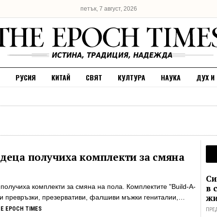
петък, 7 август, 2026
РУСИЯ
КИТАЙ
СВЯТ
КУЛТУРА
НАУКА
ДУХ И
деца получиха комплекти за смяна
Си
получиха комплекти за смяна на пола. Комплектите "Build-A-
в 
жи
и превръзки, презервативи, фалшиви мъжки гениталии,
ръзване и скриване на мъжки гениталии и други. Разследване
HE EPOCH TIMES
ПРЕ