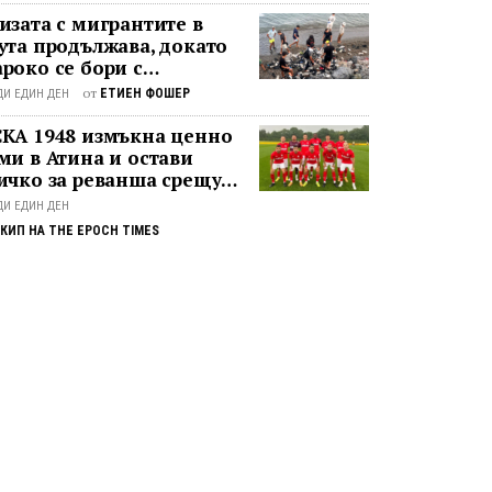
изата с мигрантите в
ута продължава, докато
роко се бори с
винения в чужбина и с
от
ЕТИЕН ФОШЕР
ДИ ЕДИН ДЕН
ева у дома
КА 1948 измъкна ценно
ми в Атина и остави
ичко за реванша срещу
натинайкос
ДИ ЕДИН ДЕН
КИП НА THE EPOCH TIMES