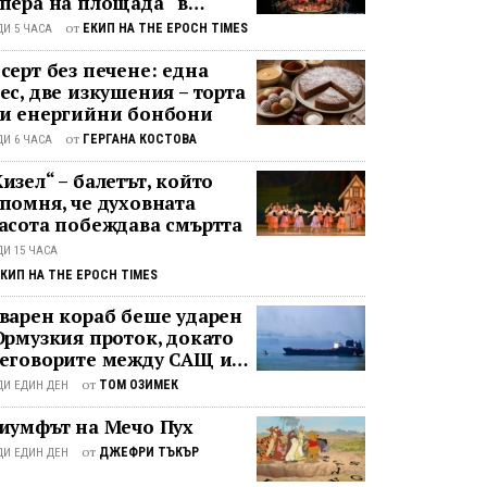
пера на площада“ в
фия
от
ЕКИП НА THE EPOCH TIMES
ДИ 5 ЧАСА
серт без печене: една
ес, две изкушения – торта
и енергийни бонбони
от
ГЕРГАНА КОСТОВА
ДИ 6 ЧАСА
изел“ – балетът, който
помня, че духовната
асота побеждава смъртта
ДИ 15 ЧАСА
КИП НА THE EPOCH TIMES
варен кораб беше ударен
Ормузкия проток, докато
еговорите между САЩ и
ан останаха в
от
ТОМ ОЗИМЕК
ДИ ЕДИН ДЕН
зизходица
иумфът на Мечо Пух
от
ДЖЕФРИ ТЪКЪР
ДИ ЕДИН ДЕН