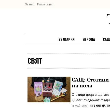
За нас
Пишете ни!
БЪЛГАРИЯ
ЕВРОПА
САЩ
СВЯТ
САЩ: Стотици 
на пола
Стотици деца в щатите 
Queer" съдържат гръдн
тиксо, използвано за в
от
ЕКИП НА T
11 МАЙ, 2023