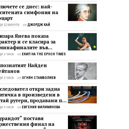
лючете се днес: най-
ситената симфония на
царт
от
ДЖОРДЖ КАЙ
ДИ 52 МИНУТИ
изара Янева показа
рактер и се класира за
минафиналите във
ршава след впечатляващ
от
ЕКИП НА THE EPOCH TIMES
ДИ 2 ЧАСА
рат
познатият Найден
йтанов
от
ОГНЯН СТАМБОЛИЕВ
ДИ 3 ЧАСА
следовател откри задна
атичка в произведени в
тай рутери, продавани по
лия свят
от
ЕВГЕНИЯ ФИЛИМЯНОВА
ДИ 3 ЧАСА
урандот“ поставя
ржествения финал на