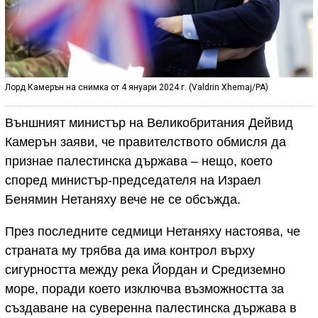
Лорд Камерън на снимка от 4 януари 2024 г. (Valdrin Xhemaj/PA)
Външният министър на Великобритания Дейвид
Камерън заяви, че правителството обмисля да
признае палестинска държава – нещо, което
според министър-председателя на Израел
Бенямин Нетаняху вече не се обсъжда.
През последните седмици Нетаняху настоява, че
страната му трябва да има контрол върху
сигурността между река Йордан и Средиземно
море, поради което изключва възможността за
създаване на суверенна палестинска държава в