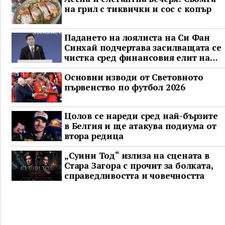
на грил с тиквички и сос с копър
Падането на лоялиста на Си Фан
Синхай подчертава засилващата се
чистка сред финансовия елит на
Китай
Основни изводи от Световното
първенство по футбол 2026
Цолов се нареди сред най-бързите
в Белгия и ще атакува подиума от
втора редица
„Суини Тод“ излиза на сцената в
Стара Загора с прочит за болката,
справедливостта и човечността