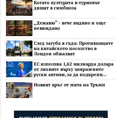
Когато културата и туризмът
дишат в симбиоза
„Дежавю“ – вече видяно и още
невиждано
След загуба в съда: Противниците
на китайското посолство в
Лондон обжалват
ЕС използва 1,62 милиарда долара
от лихвите върху замразените
руски активи, за да подкрепи
Украйна
Новият кръг от мита на Тръмп