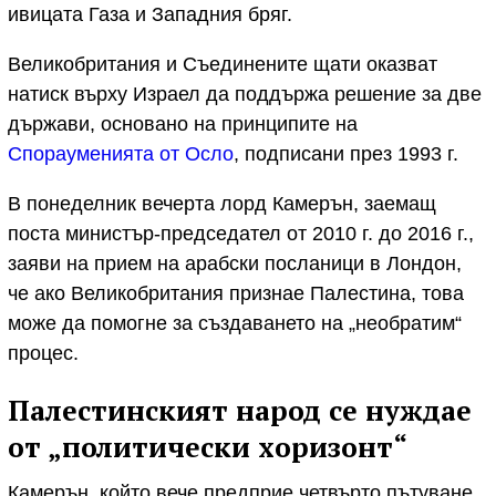
ивицата Газа и Западния бряг.
Великобритания и Съединените щати оказват
натиск върху Израел да поддържа решение за две
държави, основано на принципите на
Спорауменията от Осло
, подписани през 1993 г.
В понеделник вечерта лорд Камерън, заемащ
поста министър-председател от 2010 г. до 2016 г.,
заяви на прием на арабски посланици в Лондон,
че ако Великобритания признае Палестина, това
може да помогне за създаването на „необратим“
процес.
Палестинският народ се нуждае
от „политически хоризонт“
Камерън, който вече предприе четвърто пътуване