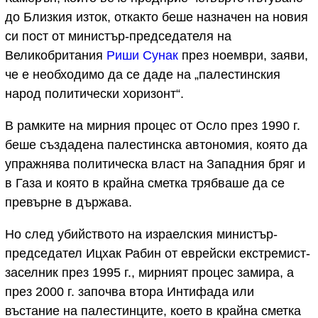
до Близкия изток, откакто беше назначен на новия
си пост от министър-председателя на
Великобритания
Риши Сунак
през ноември, заяви,
че е необходимо да се даде на „палестинския
народ политически хоризонт“.
В рамките на мирния процес от Осло през 1990 г.
беше създадена палестинска автономия, която да
упражнява политическа власт на Западния бряг и
в Газа и която в крайна сметка трябваше да се
превърне в държава.
Но след убийството на израелския министър-
председател Ицхак Рабин от еврейски екстремист-
заселник през 1995 г., мирният процес замира, а
през 2000 г. започва втора Интифада или
въстание на палестинците, което в крайна сметка