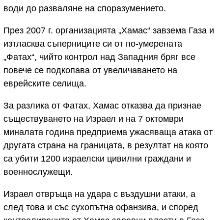
води до разваляне на споразумението.
През 2007 г. организацията „Хамас“ завзема Газа и
изтласква съперниците си от по-умерената
„Фатах“, чийто контрол над Западния бряг все
повече се подкопава от увеличаването на
еврейските селища.
За разлика от Фатах, Хамас отказва да признае
съществуването на Израел и на 7 октомври
миналата година предприема ужасяваща атака от
другата страна на границата, в резултат на която
са убити 1200 израелски цивилни граждани и
военнослужещи.
Израел отвръща на удара с въздушни атаки, а
след това и със сухопътна офанзива, и според