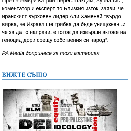
През ноември Катрин Перес-Шакдам, журналист,
коментатор и експерт по Близкия изток, заяви, че
иранският върховен лидер Али Хаменей твърдо
вярва, че Израел ще трябва да бъде унищожен „и
че за да го направи, е готов да извърши актове на
геноцид дори срещу собствения си народ“.
PA Media допринесе за този материал.
ВИЖТЕ СЪЩО