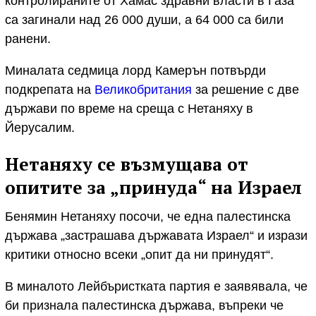
контролираните от Хамас здравни власти в Газа
са загинали над 26 000 души, а 64 000 са били
ранени.
Миналата седмица лорд Камерън потвърди
подкрепата на
Великобритания
за решение с две
държави по време на среща с Нетаняху в
Йерусалим.
Нетаняху се възмущава от
опитите за „принуда“ на Израел
Бенямин Нетаняху посочи, че една палестинска
държава „застрашава държавата Израел“ и изрази
критики относно всеки „опит да ни принудят“.
В миналото Лейбъристката партия е заявявала, че
би признала палестинска държава, въпреки че