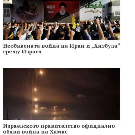
Необявената война на Иран и „Хизбула“
срещу Израел
Израелското правителство официално
обяви война на Хамас