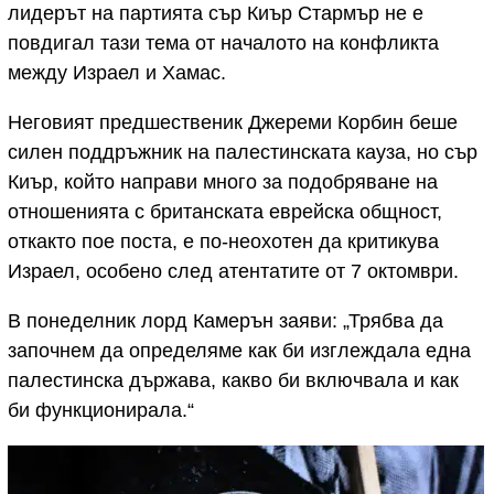
лидерът на партията сър Киър Стармър не е
повдигал тази тема от началото на конфликта
между Израел и Хамас.
Неговият предшественик Джереми Корбин беше
силен поддръжник на палестинската кауза, но сър
Киър, който направи много за подобряване на
отношенията с британската еврейска общност,
откакто пое поста, е по-неохотен да критикува
Израел, особено след атентатите от 7 октомври.
В понеделник лорд Камерън заяви: „Трябва да
започнем да определяме как би изглеждала една
палестинска държава, какво би включвала и как
би функционирала.“