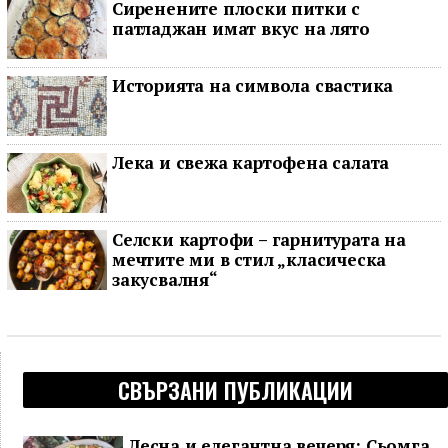
Сиренените плоски питки с
патладжан имат вкус на лято
Историята на символа свастика
Лека и свежа картофена салата
Селски картофи – гарнитурата на
мечтите ми в стил „класическа
закусвалня“
СВЪРЗАНИ ПУБЛИКАЦИИ
Лесна и елегантна вечеря: Сьомга