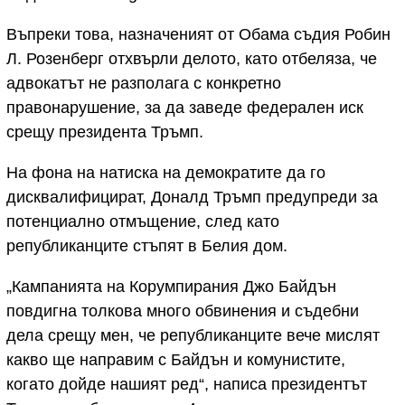
Въпреки това, назначеният от Обама съдия Робин
Л. Розенберг отхвърли делото, като отбеляза, че
адвокатът не разполага с конкретно
правонарушение, за да заведе федерален иск
срещу президента Тръмп.
На фона на натиска на демократите да го
дисквалифицират, Доналд Тръмп предупреди за
потенциално отмъщение, след като
републиканците стъпят в Белия дом.
„Кампанията на Корумпирания Джо Байдън
повдигна толкова много обвинения и съдебни
дела срещу мен, че републиканците вече мислят
какво ще направим с Байдън и комунистите,
когато дойде нашият ред“, написа президентът