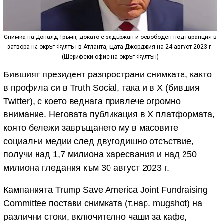
Снимка на Доналд Тръмп, докато е задържан и освободен под гаранция в
затвора на окръг Фултън в Атланта, щата Джорджия на 24 август 2023 г.
(Шерифски офис на окръг Фултън)
Бившият президент разпространи снимката, както
в профила си в Truth Social, така и в X (бившия
Twitter), с което веднага привлече огромно
внимание. Неговата публикация в Х платформата,
която бележи завръщането му в масовите
социални медии след двугодишно отсъствие,
получи над 1,7 милиона харесвания и над 250
милиона гледания към 30 август 2023 г.
Кампанията Trump Save America Joint Fundraising
Committee постави снимката (т.нар. mugshot) на
различни стоки, включително чаши за кафе,