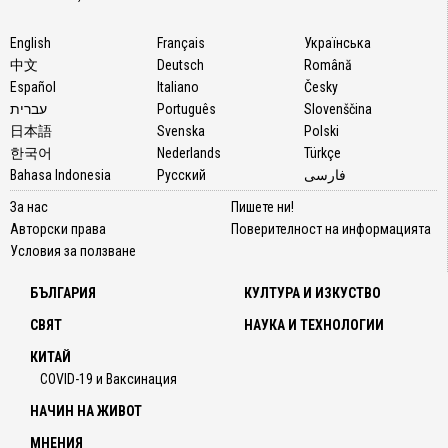
English
Français
Українська
中文
Deutsch
Română
Español
Italiano
Česky
עברית
Português
Slovenščina
日本語
Svenska
Polski
한국어
Nederlands
Türkçe
Bahasa Indonesia
Русский
فارسی
За нас
Пишете ни!
Авторски права
Поверителност на информацията
Условия за ползване
БЪЛГАРИЯ
КУЛТУРА И ИЗКУСТВО
СВЯТ
НАУКА И ТЕХНОЛОГИИ
КИТАЙ
COVID-19 и Ваксинация
НАЧИН НА ЖИВОТ
МНЕНИЯ