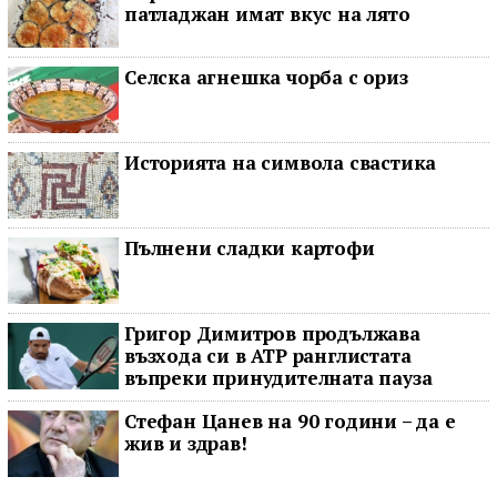
патладжан имат вкус на лято
Селска агнешка чорба с ориз
Историята на символа свастика
Пълнени сладки картофи
Григор Димитров продължава
възхода си в ATP ранглистата
въпреки принудителната пауза
Стефан Цанев на 90 години – да е
жив и здрав!