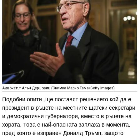
Адвокатът Алън Дершовиц (Снимка Марио Тама/Getty Images)
Подобни опити „ще поставят решението кой да е
президент в ръцете на местните щатски секретари
и демократични губернатори, вместо в ръцете на
хората. Това е най-опасната заплаха в момента,
пред която е изправен Доналд Тръмп, защото