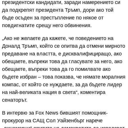
президентски кандидати, заради намерението си
да подкрепят президента Тръмп, дори ако той
бъде осъден за престъпление по някое от
повдигнатите срещу него обвинения.
„Ако не желаете да кажете, че поведението на
Доналд Тръмп, който се опитва да отмени мирното
предаване на властта, е дисквалифициращо, ако
обещаете, въпреки това да гласувате за него, ако
обещаете, въпреки това да го помилвате ако
бъдете избран – това показва, че нямате моралния
компас, от който се нуждаете, за да бъдете лидер
на най-великата нация в света“, коментира
сенаторът.
В интервю за Fox News бившият помощник-
прокурор на САЩ Сол Уайзенбърг нарече