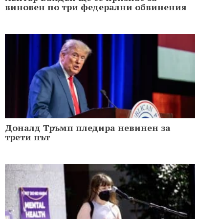
виновен по три федерални обвинения
Доналд Тръмп пледира невинен за
трети път