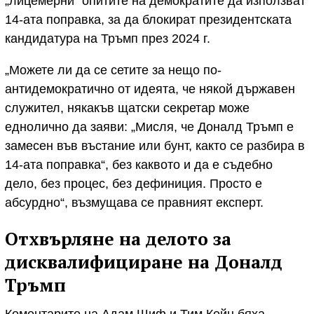
„лицемерни“ опитите на демократите да използват
14-ата поправка, за да блокират президентската
кандидатура на Тръмп през 2024 г.
„Можете ли да се сетите за нещо по-
антидемократично от идеята, че някой държавен
служител, някакъв щатски секретар може
еднолично да заяви: „Мисля, че Доналд Тръмп е
замесен във въстание или бунт, както се разбира в
14-ата поправка“, без каквото и да е съдебно
дело, без процес, без дефиниция. Просто е
абсурдно“, възмущава се правният експерт.
Отхвърляне на делото за
дисквалифициране на Доналд
Тръмп