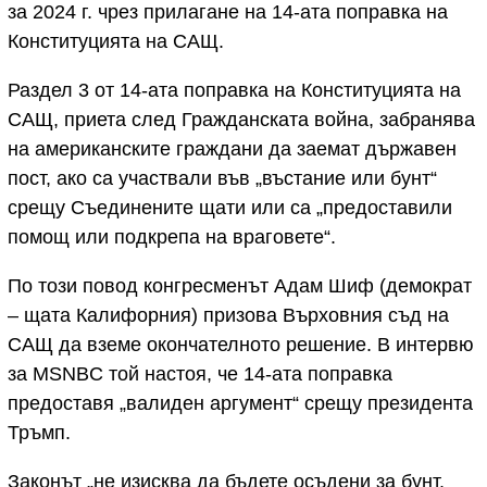
за 2024 г. чрез прилагане на 14-ата поправка на
Конституцията на САЩ.
Раздел 3 от 14-ата поправка на Конституцията на
САЩ, приета след Гражданската война, забранява
на американските граждани да заемат държавен
пост, ако са участвали във „въстание или бунт“
срещу Съединените щати или са „предоставили
помощ или подкрепа на враговете“.
По този повод конгресменът Адам Шиф (демократ
– щата Калифорния) призова Върховния съд на
САЩ да вземе окончателното решение. В интервю
за MSNBC той настоя, че 14-ата поправка
предоставя „валиден аргумент“ срещу президента
Тръмп.
Законът „не изисква да бъдете осъдени за бунт.