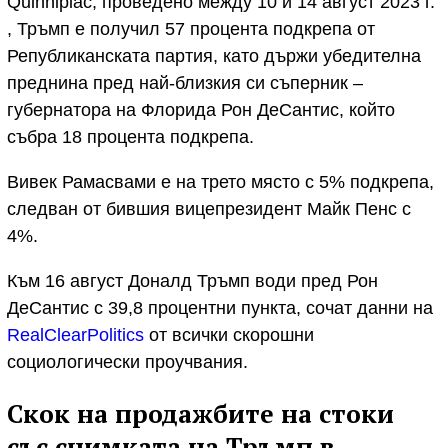
Quinnipiac, проведено между 10 и 14 август 2023 г.
, Тръмп е получил 57 процента подкрепа от
Републиканската партия, като държи убедителна
преднина пред най-близкия си съперник –
губернатора на Флорида Рон ДеСантис, който
събра 18 процента подкрепа.
Вивек Рамасвами е на трето място с 5% подкрепа,
следван от бившия вицепрезидент Майк Пенс с
4%.
Към 16 август Доналд Тръмп води пред Рон
ДеСантис с 39,8 процентни пункта, сочат данни на
RealClearPolitics
от всички скорошни
социологически проучвания.
Скок на продажбите на стоки
със снимката на Тръмп в