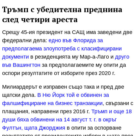
Тръмп с убедителна преднина
след четири ареста
Срещу 45-ия президент на САЩ има заведени две
федерални дела:
едно във Флорида за
предполагаема злоупотреба с класифицирани
документи
в резиденцията му Мар-а-Лаго и
друго
във Вашингтон
за предполагаемите му опити да
оспори резултатите от изборите през 2020 г.
Милиардерът е изправен също така и пред две
щатски дела.
В Ню Йорк той е обвинен за
фалшифициране на бизнес транзакции
, свързани с
плащания, направени през 2016 г.
Тръмп и още 18
души бяха обвинени на 14 август т. г. в окръг
Фултън, щата Джорджия
в опити за оспорване
резултатите от президентските избори в щата през