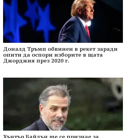
Доналд Тръмп обвинен в рекет заради
опити да оспори изборите в щата
Джорджия през 2020 г.
Хънтър Байдън ще се признае за