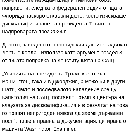
Коментарите на Адам Шиф и Тим Кейн бяха
направени, след като федерален съдия от щата
Флорида наскоро отхвърли дело, което изискваше
дисквалифициране на президента Тръмп от
надпреварата през 2024 г.
Делото, заведено от флоридския данъчен адвокат
Лорънс Каплан използва като аргумент раздел 3
от 14-ата поправка на Конституцията на САЩ.
„Усилията на президента Тръмп както във
Вашингтон, така и в Джорджия, а може би в други
щати, както и последвалото нападение срещу
Капитолия на САЩ, поставят Тръмп в центъра на
клаузата за дисквалификация и в резултат на това
го правят непригоден някога да заеме държавен
пост.“, пише в правната документация, цитирана от
медията Washington Examiner.