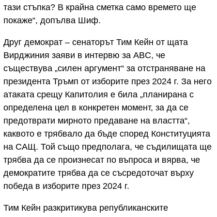
тази стъпка? В крайна сметка само времето ще
покаже“, допълва Шиф.
Друг демократ – сенаторът Тим Кейн от щата
Вирджиния заяви в интервю за ABC, че
съществува „силен аргумент“ за отстраняване на
президента Тръмп от изборите през 2024 г. За него
атаката срещу Капитолия е била „планирана с
определена цел в конкретен момент, за да се
предотврати мирното предаване на властта“,
каквото е трябвало да бъде според Конституцията
на САЩ. Той също предполага, че съдилищата ще
трябва да се произнесат по въпроса и вярва, че
демократите трябва да се съсредоточат върху
победа в изборите през 2024 г.
Тим Кейн разкритикува републиканските