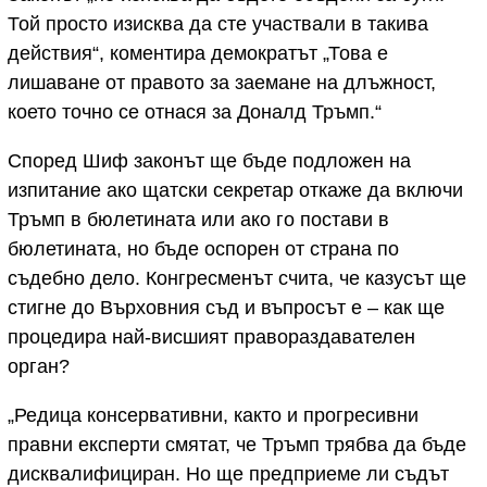
Той просто изисква да сте участвали в такива
действия“, коментира демократът „Това е
лишаване от правото за заемане на длъжност,
което точно се отнася за Доналд Тръмп.“
Според Шиф законът ще бъде подложен на
изпитание ако щатски секретар откаже да включи
Тръмп в бюлетината или ако го постави в
бюлетината, но бъде оспорен от страна по
съдебно дело. Конгресменът счита, че казусът ще
стигне до Върховния съд и въпросът е – как ще
процедира най-висшият правораздавателен
орган?
„Редица консервативни, както и прогресивни
правни експерти смятат, че Тръмп трябва да бъде
дисквалифициран. Но ще предприеме ли съдът