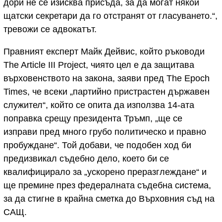
дори не се изисква присъда, за да могат някои
щатски секретари да го отстранят от гласуването.“,
тревожи се адвокатът.
Правният експерт Майк Дейвис, който ръководи
The Article III Project, чиято цел е да защитава
върховенството на закона, заяви пред The Epoch
Times, че всеки „партийно пристрастен държавен
служител“, който се опита да използва 14-ата
поправка срещу президента Тръмп, „ще се
изправи пред много грубо политическо и правно
пробуждане“. Той добави, че подобен ход би
предизвикал съдебно дело, което би се
квалифицирало за „ускорено преразглеждане“ и
ще премине през федералната съдебна система,
за да стигне в крайна сметка до Върховния съд на
САЩ.