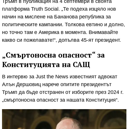
Тръмп в публикация на 4 септември в своята
платформа Truth Social. „Те подеха изцяло нов
начин на мислене на Бананова република за
политическите кампании. Толкова евтино и долно,
но точно там е Америка в момента. Внимавайте
какво си пожелавате!“, допълва 45-ят президент.
„Смъртоносна опасност“ за
Конституцията на САЩ
В интервю за Just the News известният адвокат
Алън Дершовиц нарече опитите президентът
Тръмп да бъде отстранен от изборите през 2024 г.
„смъртоносна опасност за нашата Конституция“.