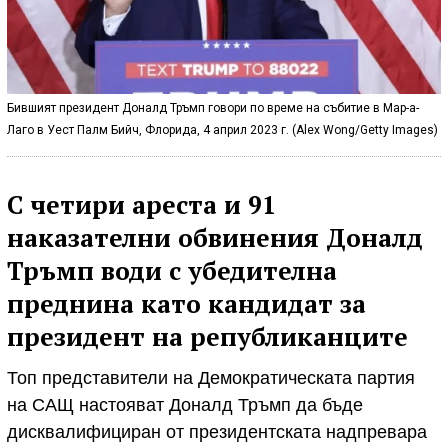
Бившият президент Доналд Тръмп говори по време на събитие в Мар-а-
Лаго в Уест Палм Бийч, Флорида, 4 април 2023 г. (Alex Wong/Getty Images)
С четири ареста и 91
наказателни обвинения Доналд
Тръмп води с убедителна
преднина като кандидат за
президент на републиканците
Топ представители на Демократическата партия
на САЩ настояват Доналд Тръмп да бъде
дисквалифициран от президентската надпревара