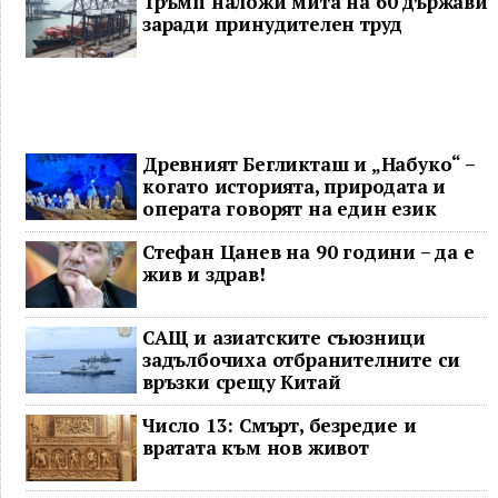
Тръмп наложи мита на 60 държави
заради принудителен труд
Древният Бегликташ и „Набуко“ –
когато историята, природата и
операта говорят на един език
Стефан Цанев на 90 години – да е
жив и здрав!
САЩ и азиатските съюзници
задълбочиха отбранителните си
връзки срещу Китай
Число 13: Смърт, безредие и
вратата към нов живот