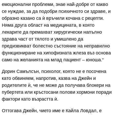
емоционални проблеми, знае най-добре от какво
се нуждае, за да подобри психичното си здраве, и
образно казано са ѝ връчили кочана с рецепти.
Няма друга област на медицината, в която
лекарите да премахват хирургически напълно
здрава част от тялото и умишлено да
предизвикват болестно състояние на неправилно
функциониране на хипофизната жлеза въз основа
само на желанията на млад пациент – юноша.“
Дорин Самълсън, психолог, която не е посочена
като обвиняем, напротив, казва на Джейн и
родителите ѝ, че не може да получава блокери на
пубертета или кръстосани полови хормони поради
фактори като възрастта ѝ.
Оттогава Джейн, чието име е Кайла Ловдал, е