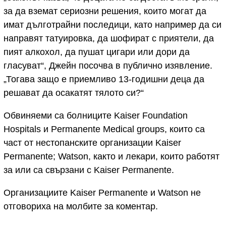
за да вземат сериозни решения, които могат да
имат дълготрайни последици, като например да си
направят татуировка, да шофират с приятели, да
пият алкохол, да пушат цигари или дори да
гласуват“, Джейн посочва в публично изявление.
„Тогава защо е приемливо 13-годишни деца да
решават да осакатят тялото си?“
Обвиняеми са болниците Kaiser Foundation
Hospitals и Permanente Medical groups, които са
част от нестопанските организации Kaiser
Permanente; Watson, както и лекари, които работят
за или са свързани с Kaiser Permanente.
Организациите Kaiser Permanente и Watson не
отговориха на молбите за коментар.