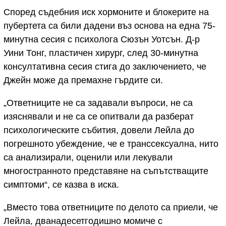
Според съдебния иск хормоните и блокерите на
пубертета са били дадени въз основа на една 75-
минутна сесия с психолога Сюзън Уотсън. Д-р
Уини Тонг, пластичен хирург, след 30-минутна
консултативна сесия стига до заключението, че
Джейн може да премахне гърдите си.
„Ответниците не са задавали въпроси, не са
изяснявали и не са се опитвали да разберат
психологическите събития, довели Лейла до
погрешното убеждение, че е транссексуална, нито
са анализирали, оценили или лекували
многостранното представяне на съпътстващите
симптоми“, се казва в иска.
„Вместо това ответниците по делото са приели, че
Лейла, дванадесетгодишно момиче с