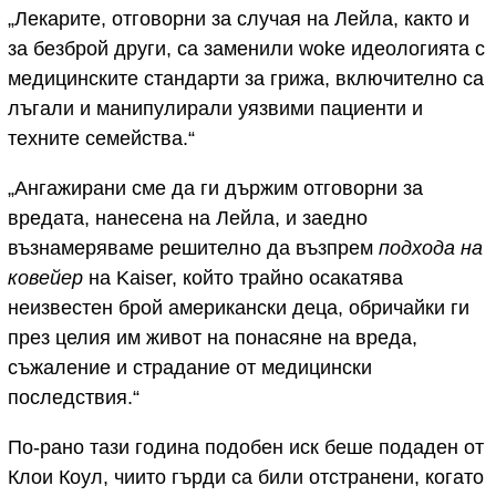
„Лекарите, отговорни за случая на Лейла, както и
за безброй други, са заменили woke идеологиятa с
медицинските стандарти за грижа, включително са
лъгали и манипулирали уязвими пациенти и
техните семейства.“
„Ангажирани сме да ги държим отговорни за
вредата, нанесена на Лейла, и заедно
възнамеряваме решително да възпрем
подхода на
ковейер
на Kaiser, който трайно осакатява
неизвестен брой американски деца, обричайки ги
през целия им живот на понасяне на вреда,
съжаление и страдание от медицински
последствия.“
По-рано тази година подобен иск беше подаден от
Клои Коул, чиито гърди са били отстранени, когато