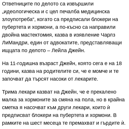
Ответниците по делото са извършили
„идеологическа и с цел печалба медицинска
злоупотреба“, когато са предписали блокери на
пубертета и хормони, а по-късно са направили
двойна мастектомия, казва в изявление Чарлз
ЛиМандри, един от адвокатите, представляващи
ищцата по делото – Лейла Джейн.
На 11-годишна възраст Джейн, която сега е на 18
години, казва на родителите си, че е момче и те
започват да търсят насоки от лекарите.
Трима лекари казват на Джейн, че е прекалено
малка за хормоните за смяна на пола, но в крайна
сметка я насочват към други лекари, които ѝ
предписват блокери на пубертета и хормони. В
рамките на шест месеца те премахват и гърдите ѝ.