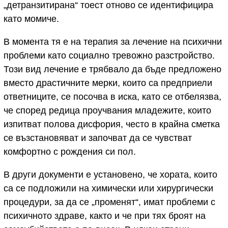
„детранзитирана“ тоест отново се идентифицира
като момиче.
В момента тя е на терапия за лечение на психични
проблеми като социално тревожно разстройство.
Този вид лечение е трябвало да бъде предложено
вместо драстичните мерки, които са предприели
ответниците, се посочва в иска, като се отбелязва,
че според редица проучвания младежите, които
изпитват полова дисфория, често в крайна сметка
се възстановяват и започват да се чувстват
комфортно с рождения си пол.
В други документи е установено, че хората, които
са се подложили на химически или хирургически
процедури, за да се „променят“, имат проблеми с
психичното здраве, както и че при тях броят на