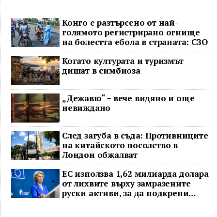
Конго е разтърсено от най-
голямото регистрирано огнище
на болестта ебола в страната: СЗО
Когато културата и туризмът
дишат в симбиоза
„Дежавю“ – вече видяно и още
невиждано
След загуба в съда: Противниците
на китайското посолство в
Лондон обжалват
ЕС използва 1,62 милиарда долара
от лихвите върху замразените
руски активи, за да подкрепи
Украйна