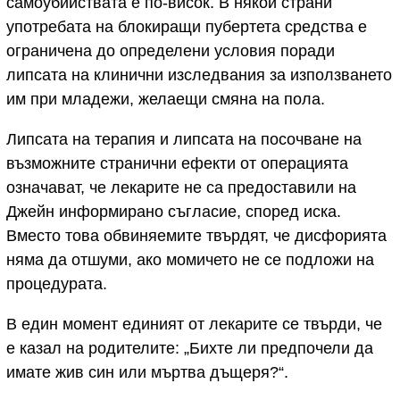
самоубийствата е по-висок. В някои страни
употребата на блокиращи пубертета средства е
ограничена до определени условия поради
липсата на клинични изследвания за използването
им при младежи, желаещи смяна на пола.
Липсата на терапия и липсата на посочване на
възможните странични ефекти от операцията
означават, че лекарите не са предоставили на
Джейн информирано съгласие, според иска.
Вместо това обвиняемите твърдят, че дисфорията
няма да отшуми, ако момичето не се подложи на
процедурата.
В един момент единият от лекарите се твърди, че
е казал на родителите: „Бихте ли предпочели да
имате жив син или мъртва дъщеря?“.