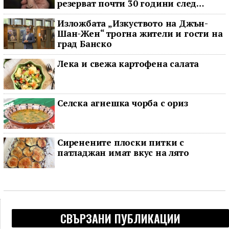
резерват почти 30 години след
последното му наблюдение
Изложбата „Изкуството на Джън-
Шан-Жен“ трогна жители и гости на
град Банско
Лека и свежа картофена салата
Селска агнешка чорба с ориз
Сиренените плоски питки с
патладжан имат вкус на лято
СВЪРЗАНИ ПУБЛИКАЦИИ