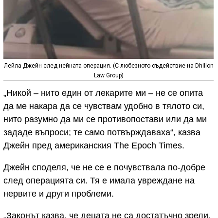
Лейла Джейн след нейната операция. (С любезното съдействие на Dhillon
Law Group)
„Никой – нито един от лекарите ми – не се опита
да ме накара да се чувствам удобно в тялото си,
нито разумно да ми се противопостави или да ми
зададе въпроси; те само потвърждаваха“, казва
Джейн пред американския The Epoch Times.
Джейн споделя, че не се е почувствала по-добре
след операцията си. Тя е имала увреждане на
нервите и други проблеми.
„Законът казва, че децата не са достатъчно зрели,