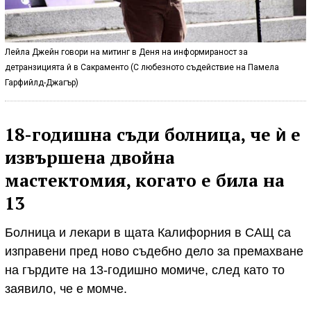
Лейла Джейн говори на митинг в Деня на информираност за
детранзицията й в Сакраменто (С любезното съдействие на Памела
Гарфийлд-Джагър)
18-годишна съди болница, че ѝ е
извършена двойна
мастектомия, когато е била на
13
Болница и лекари в щата Калифорния в САЩ са
изправени пред ново съдебно дело за премахване
на гърдите на 13-годишно момиче, след като то
заявило, че е момче.