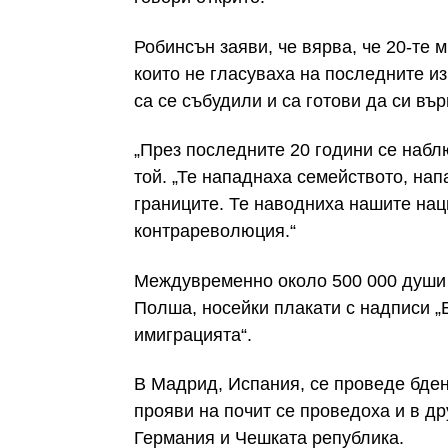
Робинсън заяви, че вярва, че 20-те
които не гласуваха на последните из
са се събудили и са готови да си вър
„През последните 20 години се набл
той. „Те нападнаха семейството, нап
границите. Те наводниха нашите нац
контрареволюция.“
Междувременно около 500 000 души 
Полша, носейки плакати с надписи „
имиграцията“.
В Мадрид, Испания, се проведе бде
прояви на почит се проведоха и в др
Германия и Чешката република.