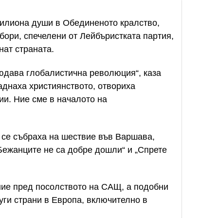
 милиона души в Обединеното кралство,
бори, спечелени от Лейбъристката партия,
нат страната.
юдава глобалистична революция“, каза
аднаха християнството, отвориха
ии. Ние сме в началото на
се събраха на шествие във Варшава,
Бежанците не са добре дошли“ и „Спрете
ние пред посолството на САЩ, а подобни
уги страни в Европа, включително в