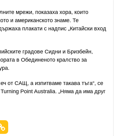
лните мрежи, показаха хора, които
ото и американското знаме. Те
 държаха плакати с надпис „Китайски вход
лийските градове Сидни и Бризбейн,
хората в Обединеното кралство за
ура.
еч от САЩ, а изпитваме такава тъга“, се
Turning Point Australia. „Няма да има друг