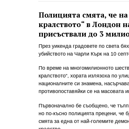
Полицията смята, че н
кралството“ в Лондон н
присъствали до 3 мили
През уикенда градовете по света бя
убийството на Чарли Кърк на 10 сеп
По време на многомилионното шеств
кралството“, хората излязоха по ули
националните си знамена, насърчава
противопоставяйки се на масовата и
Първоначално бе съобщено, че тълпа
но по-късно полицията прецени, че б
смята за една от най-големите демо
кралство.