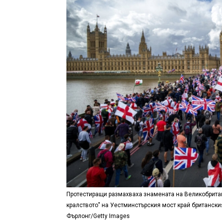
Протестиращи размахваха знамената на Великобритан
кралството" на Уестминстърския мост край британски
Фърлонг/Getty Images