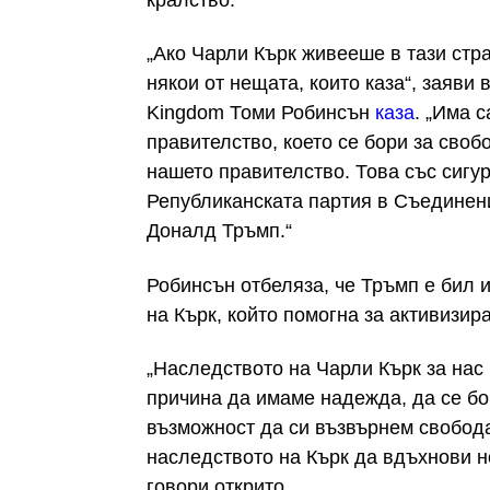
„Ако Чарли Кърк живееше в тази стр
някои от нещата, които каза“, заяви в
Kingdom Томи Робинсън
каза
. „Има 
правителство, което се бори за свобо
нашето правителство. Това със сигур
Републиканската партия в Съединени
Доналд Тръмп.“
Робинсън отбеляза, че Тръмп е бил и
на Кърк, който помогна за активизир
„Наследството на Чарли Кърк за нас
причина да имаме надежда, да се бо
възможност да си възвърнем свободат
наследството на Кърк да вдъхнови н
говори открито.