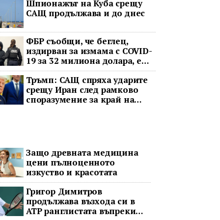
Шпионажът на Куба срещу
Тихоокеанския регион
САЩ продължава и до днес
ФБР съобщи, че беглец,
издирван за измама с COVID-
19 за 32 милиона долара, е
бил заловен в Ямайка и
Тръмп: САЩ спряха ударите
върнат в САЩ
срещу Иран след рамково
споразумение за край на
войната
Защо древната медицина
цени пълноценното
изкуство и красотата
Григор Димитров
продължава възхода си в
ATP ранглистата въпреки