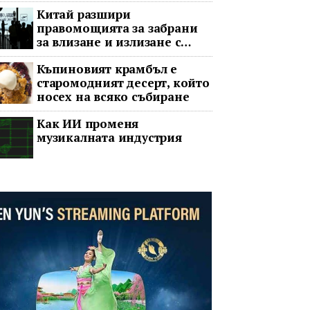
принудителната пауза
Китай разшири
правомощията за забрани
за влизане и излизане с
всеобхватни нови правила
Къпиновият крамбъл е
старомодният десерт, който
носех на всяко събиране
Как ИИ променя
музикалната индустрия