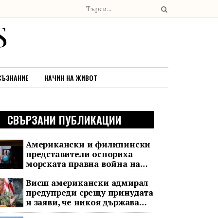
СЪЗНАНИЕ
НАЧИН НА ЖИВОТ
СВЪРЗАНИ ПУБЛИКАЦИИ
Американски и филипински
представители оспориха
морската правна война на
Пекин
Висш американски адмирал
предупреди срещу принудата
и заяви, че никоя държава
няма да доминира в Индо-