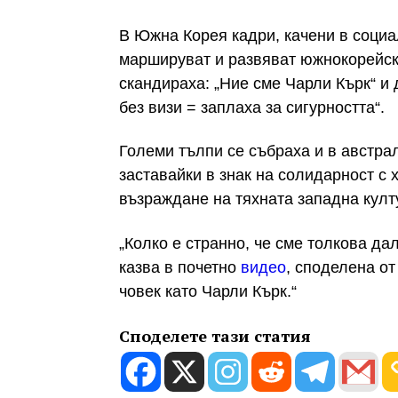
В Южна Корея кадри, качени в социа
маршируват и развяват южнокорейск
скандираха: „Ние сме Чарли Кърк“ и
без визи = заплаха за сигурността“.
Големи тълпи се събраха и в австра
заставайки в знак на солидарност с 
възраждане на тяхната западна култ
„Колко е странно, че сме толкова дал
казва в почетно
видео
, споделена от 
човек като Чарли Кърк.“
Споделете тази статия