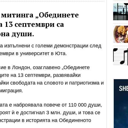
а митинга „Обединете
а 13 септември са
она души.
ха изпълнени с големи демонстрации след
тември в университет в Юта.
ие в Лондон, озаглавено „Обединете
ците на 13 септември, развявайки
йки свободата на словото и патриотизма и
миграция.
та е наброявала повече от 110 000 души,
роят ѝ е достигнал 3 млн. души, и това се
нстрации в историята на Обединеното