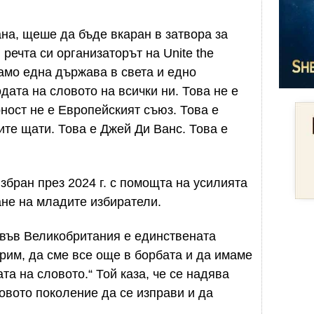
ана, щеше да бъде вкаран в затвора за
 речта си организаторът на Unite the
само една държава в света и едно
дата на словото на всички ни. Това не е
ност не е Европейският съюз. Това е
те щати. Това е Джей Ди Ванс. Това е
збран през 2024 г. с помощта на усилията
ане на младите избиратели.
 във Великобритания е единствената
рим, да сме все още в борбата и да имаме
а на словото.“ Той каза, че се надява
овото поколение да се изправи и да