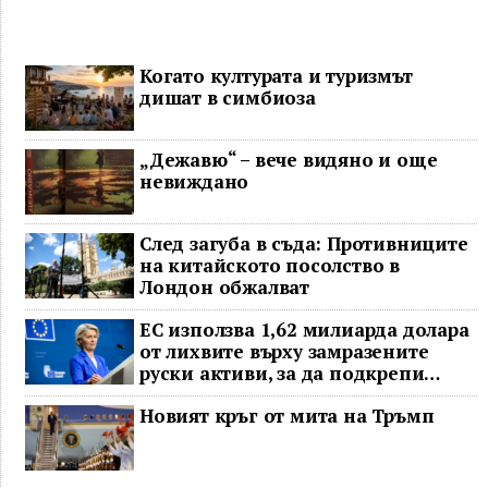
Когато културата и туризмът
дишат в симбиоза
„Дежавю“ – вече видяно и още
невиждано
След загуба в съда: Противниците
на китайското посолство в
Лондон обжалват
ЕС използва 1,62 милиарда долара
от лихвите върху замразените
руски активи, за да подкрепи
Украйна
Новият кръг от мита на Тръмп