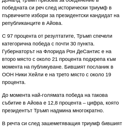
Доналд Тръмп призова за обединение в
победната си реч след исторически триумф в
първичните избори за президентски кандидат на
републиканците в Айова.
С 97 процента от резултатите, Тръмп спечели
категорична победа с почти 30 пункта.
Губернаторът на Флорида Рон ДеСантис е на
второ място с около 21 процента подкрепа към
момента на публикуване. Бившият посланик в
ООН Ники Хейли е на трето място с около 19
процента.
До момента най-голямата победа на такова
събитие в Айова е 12,8 процента – цифра, която
президентът Тръмп надмина многократно.
В речта си след зашеметяващия триумф бившият