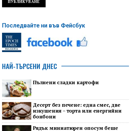
Последвайте ни във Фейсбук
НАЙ-ТЪРСЕНИ ДНЕС
Пълнени сладки картофи
Десерт без печене: една смес, две
изкушения – торта или енергийни
бонбони
Рядък миниатюрен опосум беше