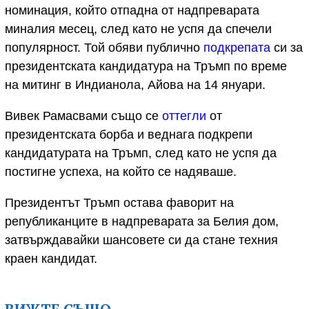
номинация, който отпадна от надпреварата
миналия месец, след като не успя да спечели
популярност. Той обяви публично
подкрепата
си за
президентската кандидатура на Тръмп по време
на митинг в Индианола, Айова на 14 януари.
Вивек Рамасвами също се
оттегли
от
президентската борба и веднага подкрепи
кандидатурата на Тръмп, след като не успя да
постигне успеха, на който се надяваше.
Президентът Тръмп остава фаворит на
републиканците в надпреварата за Белия дом,
затвърждавайки шансовете си да стане техния
краен кандидат.