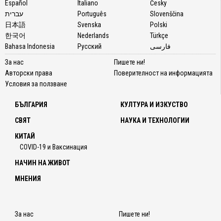
Español
Italiano
Česky
עברית
Português
Slovenščina
日本語
Svenska
Polski
한국어
Nederlands
Türkçe
Bahasa Indonesia
Русский
فارسی
За нас
Пишете ни!
Авторски права
Поверителност на информацията
Условия за ползване
БЪЛГАРИЯ
КУЛТУРА И ИЗКУСТВО
СВЯТ
НАУКА И ТЕХНОЛОГИИ
КИТАЙ
COVID-19 и Ваксинация
НАЧИН НА ЖИВОТ
МНЕНИЯ
За нас
Пишете ни!