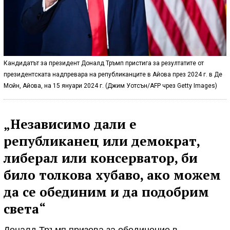
Кандидатът за президент Доналд Тръмп пристига за резултатите от
президентската надпревара на републиканците в Айова през 2024 г. в Де
Мойн, Айова, на 15 януари 2024 г. (Джим Уотсън/AFP чрез Getty Images)
„Независимо дали е
републиканец или демократ,
либерал или консерватор, би
било толкова хубаво, ако можем
да се обединим и да подобрим
света“