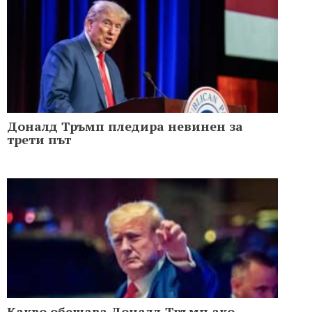
Доналд Тръмп пледира невинен за
трети път
Какво обещава Доналд Тръмп ако