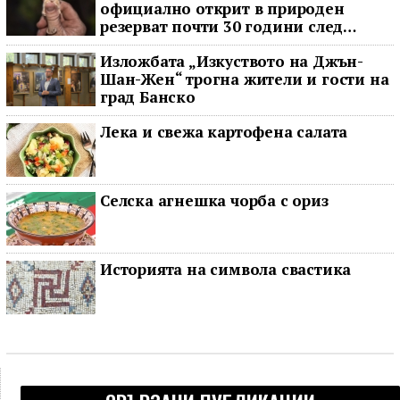
официално открит в природен
резерват почти 30 години след
последното му наблюдение
Изложбата „Изкуството на Джън-
Шан-Жен“ трогна жители и гости на
град Банско
Лека и свежа картофена салата
Селска агнешка чорба с ориз
Историята на символа свастика