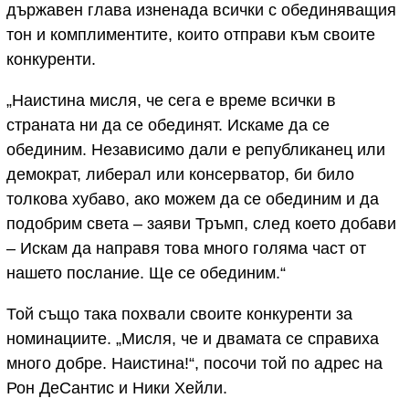
държавен глава изненада всички с обединяващия
тон и комплиментите, които отправи към своите
конкуренти.
„Наистина мисля, че сега е време всички в
страната ни да се обединят. Искаме да се
обединим. Независимо дали е републиканец или
демократ, либерал или консерватор, би било
толкова хубаво, ако можем да се обединим и да
подобрим света – заяви Тръмп, след което добави
– Искам да направя това много голяма част от
нашето послание. Ще се обединим.“
Той също така похвали своите конкуренти за
номинациите. „Мисля, че и двамата се справиха
много добре. Наистина!“, посочи той по адрес на
Рон ДеСантис и Ники Хейли.