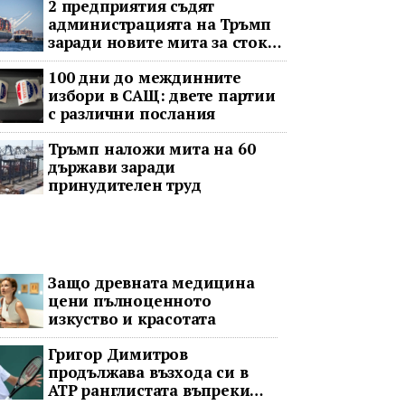
2 предприятия съдят
администрацията на Тръмп
заради новите мита за стоки
с принудителен труд
100 дни до междинните
избори в САЩ: двете партии
с различни послания
Тръмп наложи мита на 60
държави заради
принудителен труд
Защо древната медицина
цени пълноценното
изкуство и красотата
Григор Димитров
продължава възхода си в
ATP ранглистата въпреки