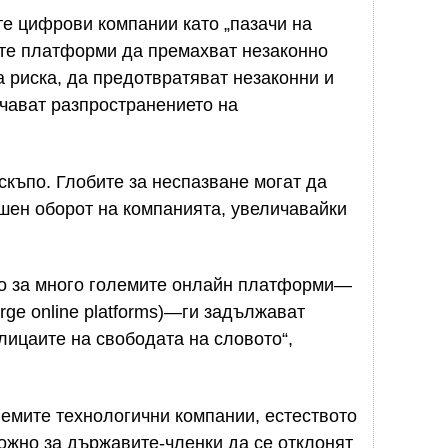
е цифрови компании като „пазачи на
ите платформи да премахват незаконно
 риска, да предотвратяват незаконни и
чават разпространението на
скъпо. Глобите за неспазване могат да
шен оборот на компанията, увеличавайки
ено за много големите онлайн платформи—
arge online platforms)—ги задължават
олицаите на свободата на словото“,
лемите технологични компании, естеството
можно за държавите-членки да се отклонят