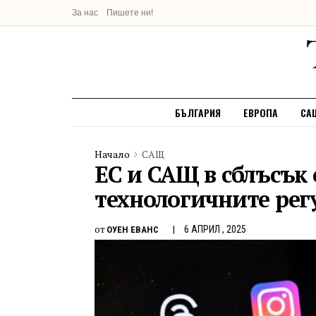
За нас
Пишете ни!
БЪЛГАРИЯ
ЕВРОПА
СА
Начало
САЩ
ЕС и САЩ в сблъсък
технологичните рег
от
6 АПРИЛ , 2025
ОУЕН ЕВАНС