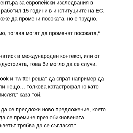
ентъра за европейски изследвания в
 работил 15 години в институциите на ЕС,
оже да промени посоката, но е трудно.
о, тогава могат да променят посоката,“
 натиск в международен контекст, или от
дустрията, това би могло да се случи.
ook и Twitter решат да спрат например да
или нещо… толкова катастрофално като
ислят,“ каза той.
а да се предложи ново предложение, което
 да се премине през обикновената
ъветът трябва да се съгласят.“