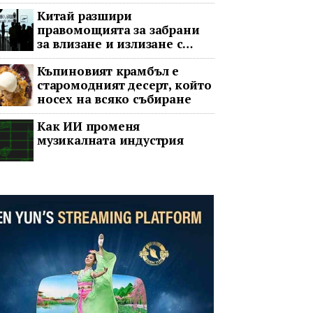
принудителната пауза
Китай разшири
правомощията за забрани
за влизане и излизане с
всеобхватни нови правила
Къпиновият крамбъл е
старомодният десерт, който
носех на всяко събиране
Как ИИ променя
музикалната индустрия