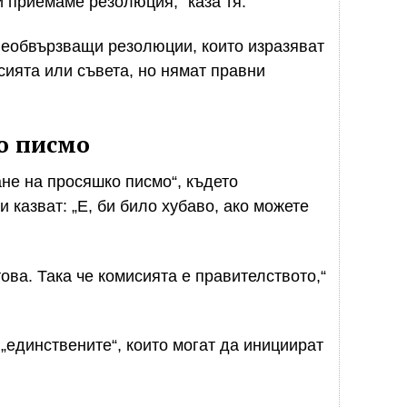
ки приемаме резолюция,“ каза тя.
необвързващи резолюции, които изразяват
сията или съвета, но нямат правни
о писмо
ане на просяшко писмо“, където
 казват: „Е, би било хубаво, ако можете
това. Така че комисията е правителството,“
 „единствените“, които могат да инициират