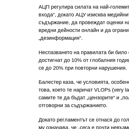
АЦП регулира силата на най-големит
входа“, докато АЦУ изисква медийн
съдържание, да провеждат оценки на
вредни дейности онлайн и да ограни
„дезинформация“.
Неспазването на правилата би било 
достигнат до 10% от глобалния годи
се до 20% при повторни нарушения.
Балестер каза, че условията, особ
това, което те наричат VLOPs (very l
самите те да бъдат „цензорите“ и „п
отговорни за съдържанието.
Докато регламентът се отнася до го
му означава, че „сега е почти невъз