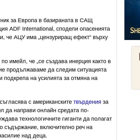
тник за Европа в базираната в САЩ
ия ADF International, сподели опасенията
и, че АЦУ има „цензуриращ ефект“ върху
по имейл, че „се създава инерция както в
ние продължаваме да следим ситуацията
и подкрепа на усилията за отмяна на
 съгласява с американските
твърдения
за
цел да направи онлайн средата по-
уждава технологичните гиганти да полагат
то съдържание, включително реч на
насилие над деца.