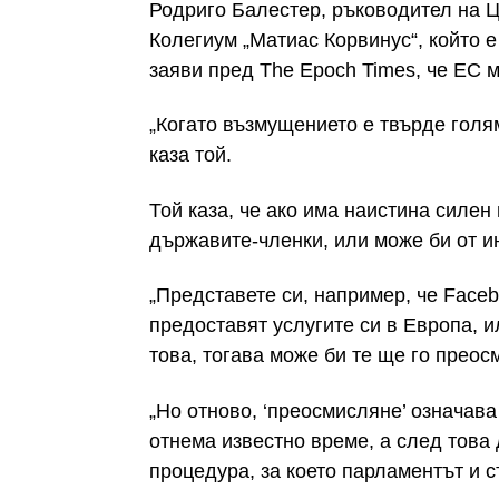
Родриго Балестер, ръководител на Ц
Колегиум „Матиас Корвинус“, който е
заяви пред The Epoch Times, че ЕС м
„Когато възмущението е твърде голям
каза той.
Той каза, че ако има наистина силен
държавите-членки, или може би от ин
„Представете си, например, че Faceb
предоставят услугите си в Европа, 
това, тогава може би те ще го преосм
„Но отново, ‘преосмисляне’ означав
отнема известно време, а след това
процедура, за което парламентът и с