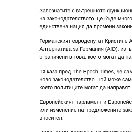
Запознатите с вътрешното функцион
на законодателството ще бъде много
единствена нация да промени закони
Германският евродепутат Кристине А
Алтернатива за Германия (AfD), изтъ
ограничени в това, което могат да на
Тя каза пред The Epoch Times, че с
ново законодателство. Той може само
което политиците могат да направят.
Европейският парламент и Европейск
или изменение на предложените зако
вносител.