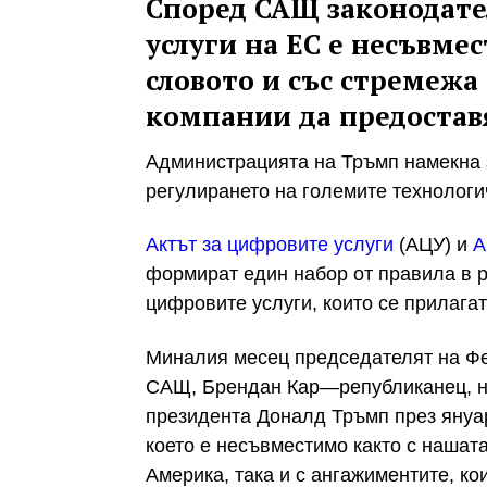
Според САЩ законодате
услуги на ЕС е несъвмес
словото и със стремежа
компании да предостав
Администрацията на Тръмп намекна 
регулирането на големите технологи
Актът за цифровите услуги
(АЦУ) и
А
формират един набор от правила в р
цифровите услуги, които се прилага
Миналия месец председателят на Фе
САЩ, Брендан Кар—републиканец, на
президента Доналд Тръмп през януа
което е несъвместимо както с нашат
Америка, така и с ангажиментите, ко