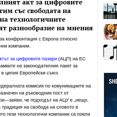
лният акт за цифровите
тим със свободата на
 на технологичните
ят разнообразие на мнения
за конфронтация с Европа относно
чни компании.
ктът за цифровите пазари
(АЦП) на ЕС
амките на законодателния пакет за
т в целия Европейски съюз.
дералната комисия по комуникациите на
значен на ръководния пост от
ри—заяви, че подходът на АЦУ е „нещо,
а традиция на свобода на словото в
ито тези технологични компании са поели