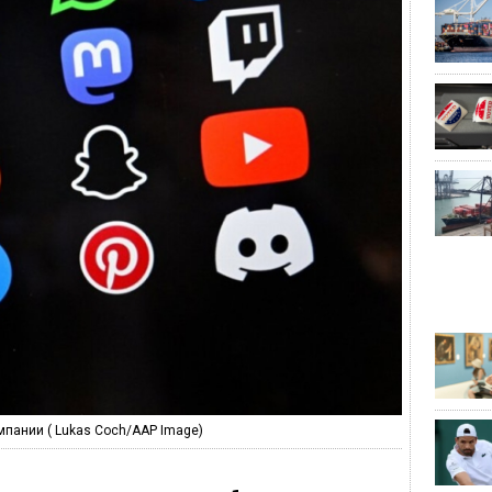
мпании ( Lukas Coch/AAP Image)