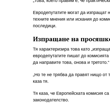
„Това, което правим е, че практичес
Евродепутатите могат да изпращат 
техните мнения или искания до коми
последици.
Изпращане на просяшк
Тя характеризира това като „изпращ
евродепутатите пишат до комисията и
да направите това, онова и третото.“
„Но те не трябва да правят нищо от 
каза тя.
Тя каза, че Европейската комисия са
законодателство.