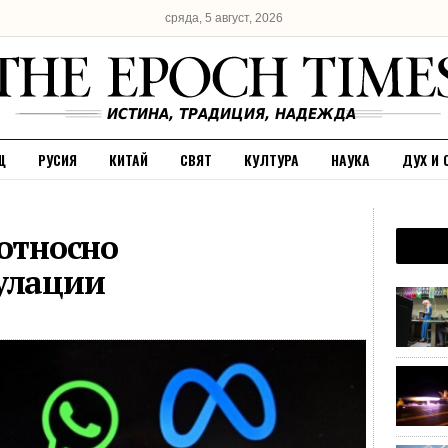
сряда, 5 август, 2026
Щ
РУСИЯ
КИТАЙ
СВЯТ
КУЛТУРА
НАУКА
ДУХ И 
 относно
улации