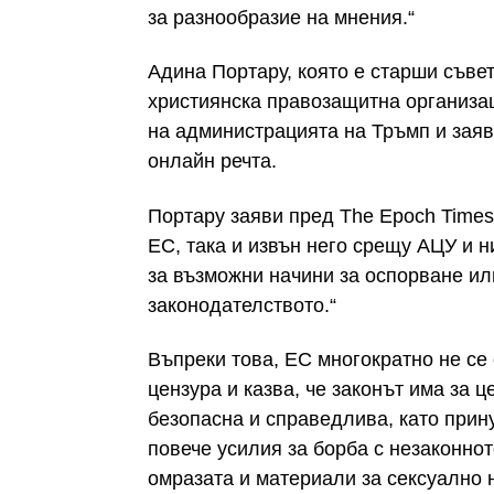
за разнообразие на мнения.“
Адина Портару, която е старши съве
християнска правозащитна организац
на администрацията на Тръмп и заяв
онлайн речта.
Портару заяви пред The Epoch Times 
ЕС, така и извън него срещу АЦУ и 
за възможни начини за оспорване ил
законодателството.“
Въпреки това, ЕС многократно не се
цензура и казва, че законът има за 
безопасна и справедлива, като прин
повече усилия за борба с незаконно
омразата и материали за сексуално 