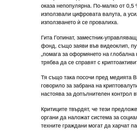
оказа непопулярна. По-малко от 0,5 
използвали цифровата валута, а уси
използването ѝ се провалиха.
Гита Гопинат, заместник-управлява
фонд, също заяви във видеоклип, пу
„помага за оформянето на глобална 
трябва да се справят с криптоактивит
Тя също така посочи пред медията Bu
говорило за забрана на криптовалут
настоява за допълнителен контрол в
Критиците твърдят, че тези предлож
органи да наложат система за социа
техните граждани могат да харчат па