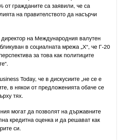
% от гражданите са заявили, че са
лията на правителството да насърчи
щ директор на Международния валутен
бликуван в социалната мрежа „X“, че Г-20
перспектива за това как политиците
е“.
siness Today, че в дискусиите „не се е
ите, в някои от предложенията обаче се
ърху тях.
ения могат да позволят на държавните
лна кредитна оценка и да решават как
рите си.