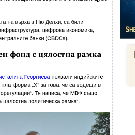
та на върха в Ню Делхи, са били
инфраструктура, цифрова икономика,
ентралните банки (CBDCs).
н фонд с цялостна рамка
исталина Георгиева
похвали индийските
 платформа „X“ за това, че са водещи в
пторегулации“. Тя написа, че МВФ също
а цялостна политическа рамка“.