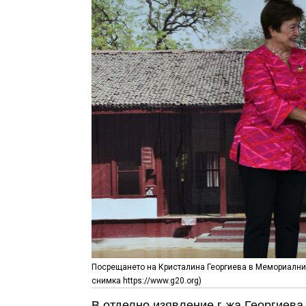
Посрещането на Кристалина Георгиева в Мемориални к
снимка https://www.g20.org)
В отделно изявление г-жа Георгиева