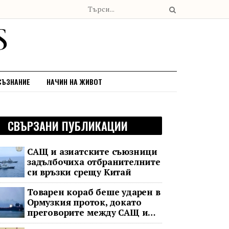
СЪЗНАНИЕ
НАЧИН НА ЖИВОТ
СВЪРЗАНИ ПУБЛИКАЦИИ
САЩ и азиатските съюзници
задълбочиха отбранителните
си връзки срещу Китай
Товарен кораб беше ударен в
Ормузкия проток, докато
преговорите между САЩ и
Иран останаха в безизходица