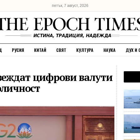
петък, 7 август, 2026
Щ
РУСИЯ
КИТАЙ
СВЯТ
КУЛТУРА
НАУКА
ДУХ И 
ъвеждат цифрови валути
оличност