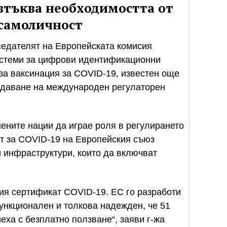
зтъква необходимостта от
самоличност
седателят на Европейската комисия
истеми за цифрови идентификационни
за ваксинация за COVID-19, известен още
ъздаване на международен регулаторен
ените нации да играе роля в регулирането
т за COVID-19 на Европейския съюз
 инфраструктури, които да включват
вия сертификат COVID-19. ЕС го разработи
ункционален и толкова надежден, че 51
еха с безплатно ползване“, заяви г-жа