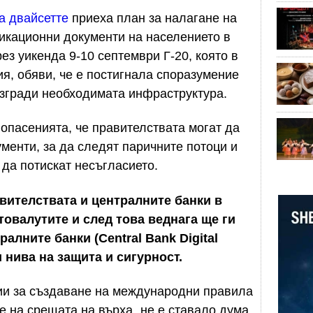
на двайсетте
приеха план за налагане на
кационни документи на населението в
ез уикенда 9-10 септември Г-20, която в
я, обяви, че е постигнала споразумение
 изгради необходимата инфраструктура.
опасенията, че правителствата могат да
менти, за да следят паричните потоци и
 да потискат несъгласието.
авителствата и централните банки в
товалутите и след това веднага ще ги
алните банки (Central Bank Digital
и нива на защита и сигурност.
сии за създаване на международни правила
че на срещата на върха „не е ставало дума