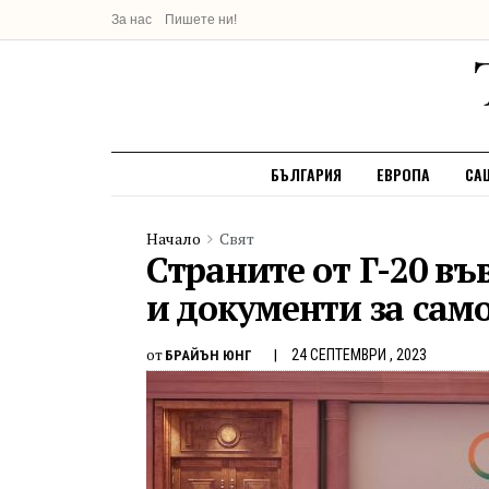
За нас
Пишете ни!
БЪЛГАРИЯ
ЕВРОПА
СА
Начало
Свят
Страните от Г-20 в
и документи за сам
от
24 СЕПТЕМВРИ , 2023
БРАЙЪН ЮНГ