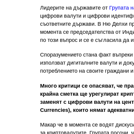
Лидерите на държавите от
Групата 
цифрови валути и цифрови идентифи
съответните държави. В Ню Делхи пр
момента се председателства от Инди
по този въпрос и се е съгласила да
Споразумението стана факт въпреки 
използват дигиталните валути и доку
потреблението на своите граждани и
Много критици се опасяват, че пр
крайна сметка ще урегулират крип
заменят с цифрови валути на центр
Currencies), които нямат адекватн
Макар че в момента се водят диску
за криптовалутите, Групата посочи, 