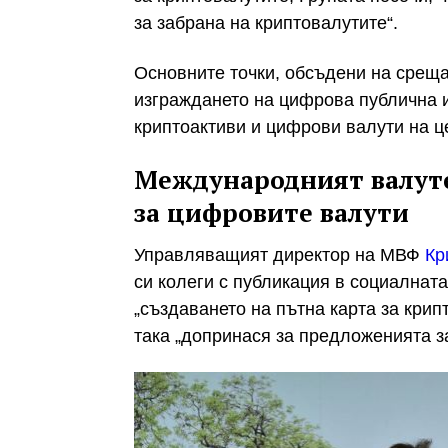
за забрана на криптовалутите“.
Основните точки, обсъдени на среща
изграждането на цифрова публична 
криптоактиви и цифрови валути на ц
Международният валуте
за цифровите валути
Управляващият директор на МВФ
Кр
си колеги с публикация в социалната
„създаването на пътна карта за кри
така „допринася за предложенията з