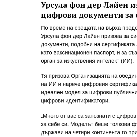
Урсула фон дер Лайен и
цифрови документи за 
По време на срещата на върха пред
Урсула фон дер Лайен призова за с
документи, подобни на сертификата 
като ваксинационен паспорт, и за с
орган за изкуствения интелект (ИИ).
Тя призова Организацията на обедин
на ИИ и нарече цифровия сертифика
идеален модел за цифрови публични
цифрови идентификатори.
„Много от вас са запознати с цифро
за себе си. Моделът беше толкова ф
държави на четири континента го при