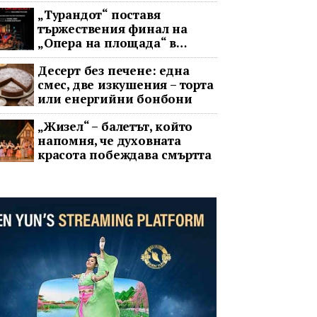
целия свят
„Турандот“ поставя
тържествения финал на
„Опера на площада“ в
София
Десерт без печене: една
смес, две изкушения – торта
или енергийни бонбони
„Жизел“ – балетът, който
напомня, че духовната
красота побеждава смъртта