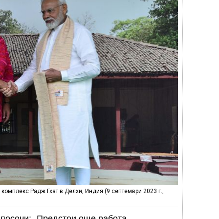
омплекс Радж Гхат в Делхи, Индия (9 септември 2023 г.,
 посочи: „Предстои още работа,