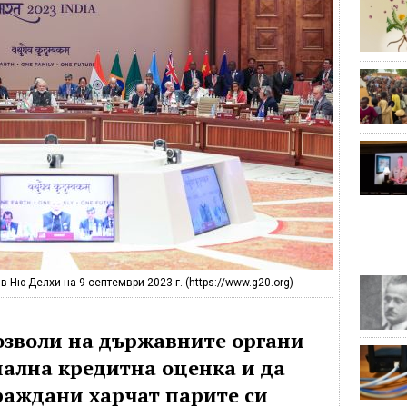
в Ню Делхи на 9 септември 2023 г. (https://www.g20.org)
озволи на държавните органи
иална кредитна оценка и да
раждани харчат парите си