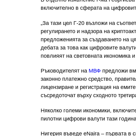
включително в сферата на цифровите
„За тази цел Г-20 възложи на съотве
регулирането и надзора на криптоак
предложенията за създаването на ця
дебата за това как цифровите валут
повлияят на световната икономика и
Ръководителят на
МВФ
предложи вме
законно платежно средство, правите
лицензиране и регистрация на емите
съсредоточат върху сходното третир
Няколко големи икономики, включит
пилотни цифрови валути тази година
Нигерия въведе eNaira – първата в 