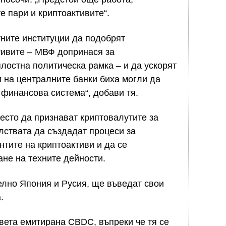
 пари и криптоактивите“.
тните институции да подобрят
тивите – МВФ допринася за
лостна политическа рамка – и да ускорят
и на централните банки биха могли да
 финансова система“, добави тя.
сто да признават криптовалутите за
лствата да създадат процеси за
нтите на криптоактиви и да се
ане на техните дейности.
елно Япония и Русия, ще въведат свои
.
света емитирана CBDC, въпреки че тя се