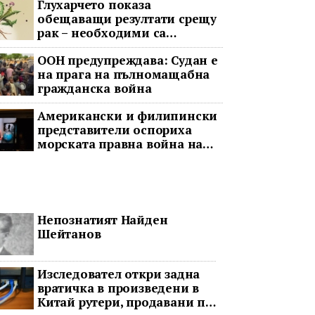
Глухарчето показа
обещаващи резултати срещу
рак – необходими са
изпитания с хора
ООН предупреждава: Судан е
на прага на пълномащабна
гражданска война
Американски и филипински
представители оспориха
морската правна война на
Пекин
Непознатият Найден
Шейтанов
Изследовател откри задна
вратичка в произведени в
Китай рутери, продавани по