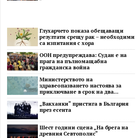
Глухарчето показа обещаващи
резултати срещу рак – необходими
са изпитания с хора
ООН предупреждава: Судан е на
прага на пълномащабна
гражданска война
Министерството на
здравеопазването настоява за
приключване в срок на два
ключови строителни проекта
„Вакханки“ пристига в България
през есента
Шест години сцена „На брега на
древния Севтополис“