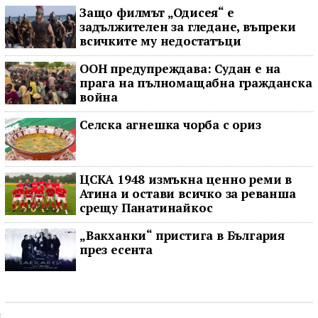
Защо филмът „Одисея“ е
задължителен за гледане, въпреки
всичките му недостатъци
ООН предупреждава: Судан е на
прага на пълномащабна гражданска
война
Селска агнешка чорба с ориз
ЦСКА 1948 измъкна ценно реми в
Атина и остави всичко за реванша
срещу Панатинайкос
„Вакханки“ пристига в България
през есента