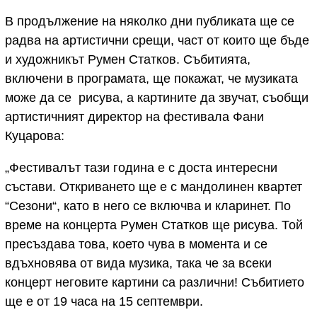
В продължение на няколко дни публиката ще се
радва на артистични срещи, част от които ще бъде
и художникът Румен Статков. Събитията,
включени в програмата, ще покажат, че музиката
може да се рисува, а картините да звучат, съобщи
артистичният директор на фестивала Фани
Куцарова:
„Фестивалът тази година е с доста интересни
състави. Откриването ще е с мандолинен квартет
“Сезони“, като в него се включва и кларинет. По
време на концерта Румен Статков ще рисува. Той
пресъздава това, което чува в момента и се
вдъхновява от вида музика, така че за всеки
концерт неговите картини са различни! Събитието
ще е от 19 часа на 15 септември.