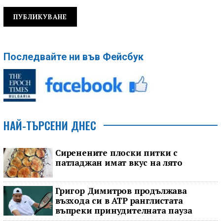
Последвайте ни във Фейсбук
НАЙ-ТЪРСЕНИ ДНЕС
Сиренените плоски питки с
патладжан имат вкус на лято
Григор Димитров продължава
възхода си в ATP ранглистата
въпреки принудителната пауза