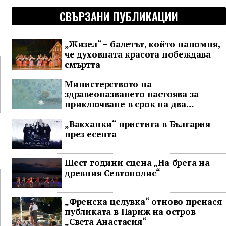
СВЪРЗАНИ ПУБЛИКАЦИИ
„Жизел“ – балетът, който напомня,
че духовната красота побеждава
смъртта
Министерството на
здравеопазването настоява за
приключване в срок на два
ключови строителни проекта
„Вакханки“ пристига в България
през есента
Шест години сцена „На брега на
древния Севтополис“
„Френска целувка“ отново пренася
публиката в Париж на остров
„Света Анастасия“