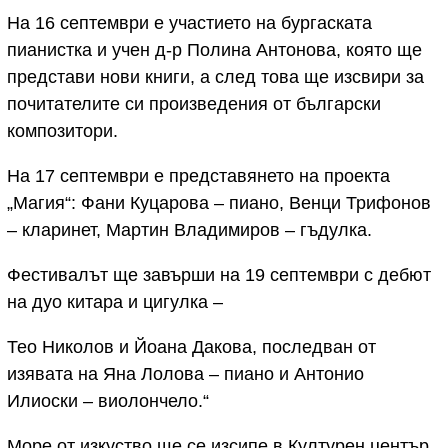
На 16 септември е участието на бургаската
пианистка и учен д-р Полина Антонова, която ще
представи нови книги, а след това ще изсвири за
почитателите си произведения от български
композитори.
На 17 септември е представянето на проекта
„Магия“: Фани Куцарова – пиано, Венци Трифонов
– кларинет, Мартин Владимиров – гъдулка.
Фестивалът ще завърши на 19 септември с дебют
на дуо китара и цигулка –
Тео Николов и Йоана Дакова, последван от
изявата на Яна Лолова – пиано и Антонио
Илиоски – виолончело.“
Море от изкуство ще се изсипе в Културен център