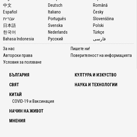
中文
Deutsch
Română
Español
Italiano
Česky
עברית
Português
Slovenščina
日本語
Svenska
Polski
한국어
Nederlands
Türkçe
Bahasa Indonesia
Русский
فارسی
За нас
Пишете ни!
Авторски права
Поверителност на информацията
Условия за ползване
БЪЛГАРИЯ
КУЛТУРА И ИЗКУСТВО
СВЯТ
НАУКА И ТЕХНОЛОГИИ
КИТАЙ
COVID-19 и Ваксинация
НАЧИН НА ЖИВОТ
МНЕНИЯ