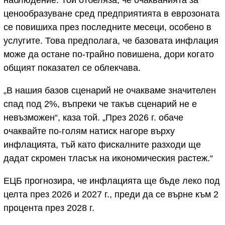
наблюдение. Той отбеляза, че очакванията за
ценообразуване сред предприятията в еврозоната
се повишиха през последните месеци, особено в
услугите. Това предполага, че базовата инфлация
може да остане по-трайно повишена, дори когато
общият показател се облекчава.
„В нашия базов сценарий не очакваме значителен
спад под 2%, въпреки че такъв сценарий не е
невъзможен“, каза той. „През 2026 г. обаче
очаквайте по-голям натиск нагоре върху
инфлацията, тъй като фискалните разходи ще
дадат скромен тласък на икономическия растеж.“
ЕЦБ прогнозира, че инфлацията ще бъде леко под
целта през 2026 и 2027 г., преди да се върне към 2
процента през 2028 г.