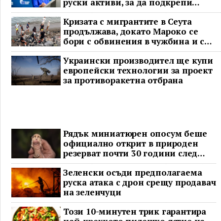
руски активи, за да подкрепи
Украйна
Кризата с мигрантите в Сеута
продължава, докато Мароко се
бори с обвинения в чужбина и с
гнева у дома
Украински производител ще купи
европейски технологии за проект
за противоракетна отбрана
Рядък миниатюрен опосум беше
официално открит в природен
резерват почти 30 години след
последното му наблюдение
Зеленски осъди предполагаема
руска атака с дрон срещу продавач
на зеленчуци
Този 10-минутен трик гарантира