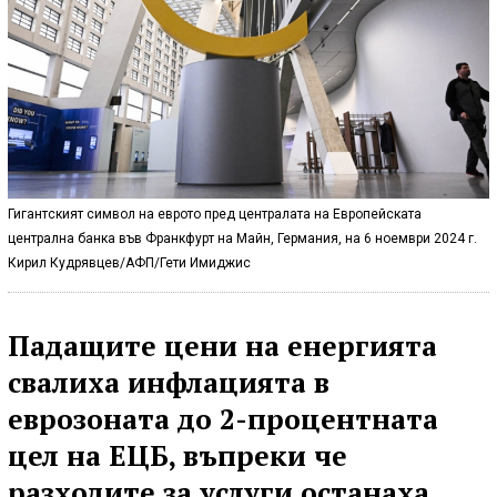
Гигантският символ на еврото пред централата на Европейската
централна банка във Франкфурт на Майн, Германия, на 6 ноември 2024 г.
Кирил Кудрявцев/АФП/Гети Имиджис
Падащите цени на енергията
свалиха инфлацията в
еврозоната до 2-процентната
цел на ЕЦБ, въпреки че
разходите за услуги останаха