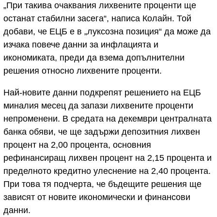
„При такива очаквания лихвените проценти ще
останат стабилни засега“, написа Колайн. Той
добави, че ЕЦБ е в „луксозна позиция“ да може да
изчака повече данни за инфлацията и
икономиката, преди да взема допълнителни
решения относно лихвените проценти.
Най-новите данни подкрепят решението на ЕЦБ
миналия месец да запази лихвените проценти
непроменени. В средата на декември централната
банка обяви, че ще задържи депозитния лихвен
процент на 2,00 процента, основния
рефинансиращ лихвен процент на 2,15 процента и
пределното кредитно улеснение на 2,40 процента.
При това тя подчерта, че бъдещите решения ще
зависят от новите икономически и финансови
данни.