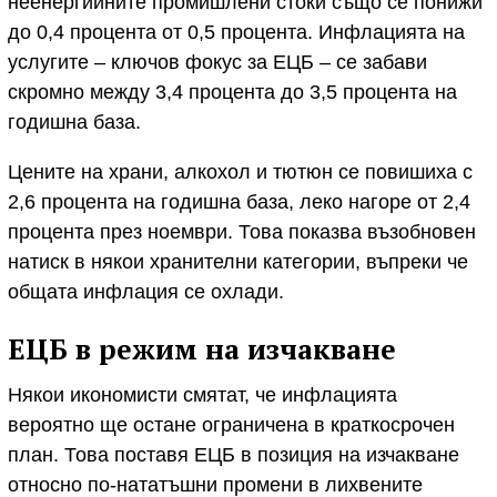
неенергийните промишлени стоки също се понижи
до 0,4 процента от 0,5 процента. Инфлацията на
услугите – ключов фокус за ЕЦБ – се забави
скромно между 3,4 процента до 3,5 процента на
годишна база.
Цените на храни, алкохол и тютюн се повишиха с
2,6 процента на годишна база, леко нагоре от 2,4
процента през ноември. Това показва възобновен
натиск в някои хранителни категории, въпреки че
общата инфлация се охлади.
ЕЦБ в режим на изчакване
Някои икономисти смятат, че инфлацията
вероятно ще остане ограничена в краткосрочен
план. Това поставя ЕЦБ в позиция на изчакване
относно по-нататъшни промени в лихвените