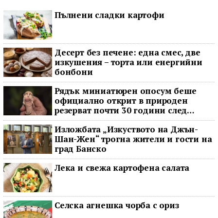
Пълнени сладки картофи
Десерт без печене: една смес, две
изкушения – торта или енергийни
бонбони
Рядък миниатюрен опосум беше
официално открит в природен
резерват почти 30 години след
последното му наблюдение
Изложбата „Изкуството на Джън-
Шан-Жен“ трогна жители и гости на
град Банско
Лека и свежа картофена салата
Селска агнешка чорба с ориз