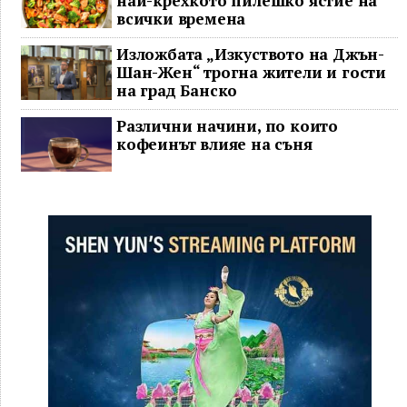
най-крехкото пилешко ястие на
всички времена
Изложбата „Изкуството на Джън-
Шан-Жен“ трогна жители и гости
на град Банско
Различни начини, по които
кофеинът влияе на съня