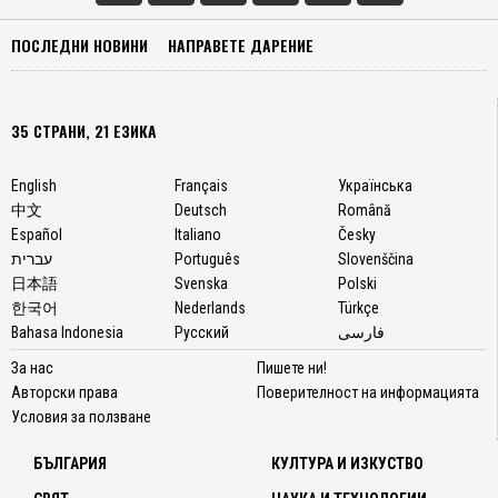
ПОСЛЕДНИ НОВИНИ
НАПРАВЕТЕ ДАРЕНИЕ
35 СТРАНИ, 21 ЕЗИКА
English
Français
Українська
中文
Deutsch
Română
Español
Italiano
Česky
עברית
Português
Slovenščina
日本語
Svenska
Polski
한국어
Nederlands
Türkçe
Bahasa Indonesia
Русский
فارسی
За нас
Пишете ни!
Авторски права
Поверителност на информацията
Условия за ползване
БЪЛГАРИЯ
КУЛТУРА И ИЗКУСТВО