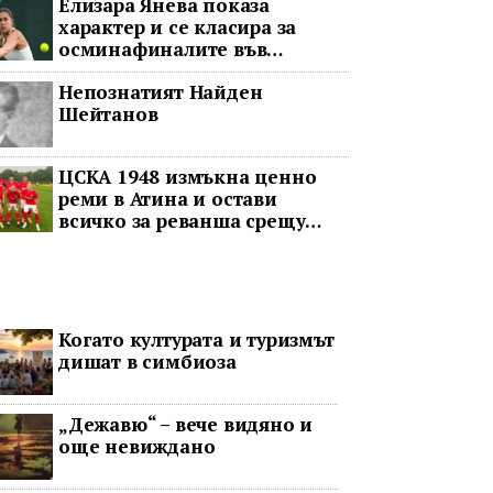
Елизара Янева показа
характер и се класира за
осминафиналите във
Варшава след впечатляващ
Непознатият Найден
обрат
Шейтанов
ЦСКА 1948 измъкна ценно
реми в Атина и остави
всичко за реванша срещу
Панатинайкос
Когато културата и туризмът
дишат в симбиоза
„Дежавю“ – вече видяно и
още невиждано