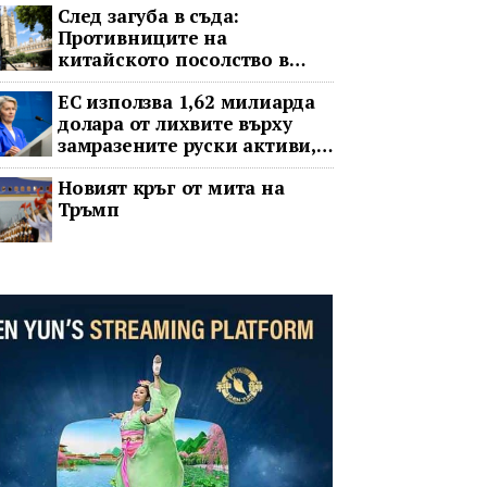
След загуба в съда:
Противниците на
китайското посолство в
Лондон обжалват
ЕС използва 1,62 милиарда
долара от лихвите върху
замразените руски активи,
за да подкрепи Украйна
Новият кръг от мита на
Тръмп