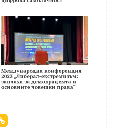
цифрова самоличност
Международна конференция
2023 „Либерал-екстремизъм:
заплаха за демокрацията и
основните човешки права“