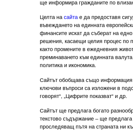
ще информира гражданите по влизане
Целта на
сайта
е да предоставя сиг
въвеждането на единната европейска
финансите искат да съберат на едн
решения, касаещи целия процес по п
както промените в ежедневния живот
преминаването към единната валута,
политика и икономика.
Сайтът обобщава също информация 
ключови въпроси са изложени в подс
говорят“, „Цифрите показват“ и др.
Сайтът ще предлага богато разнооб
текстово съдържание – ще предлага
проследяващ пътя на страната ни к