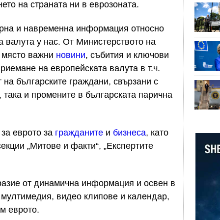
то на страната ни в еврозоната.
урна и навременна информация относно
 валута у нас. От Министерството на
о място важни
новини
, събития и ключови
риемане на европейската валута в т.ч.
 на българските граждани, свързани с
 така и промените в българската парична
за еврото за
гражданите
и
бизнеса
, като
екции „Митове и факти“, „Експертите
разие от динамична информация и освен в
 мултимедия, видео клипове и календар,
ъм еврото.