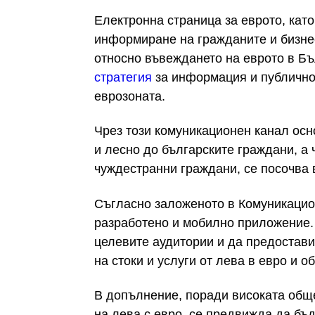
Електронна страница за еврото, кат
информиране на гражданите и бизне
относно въвеждането на еврото в Бъ
стратегия
за информация и публично
еврозоната.
Чрез този комуникационен канал осн
и лесно до българските граждани, а 
чуждестранни граждани, се посочва в
Съгласно заложеното в Комуникацио
разработено и мобилно приложение
целевите аудитории и да предостави
на стоки и услуги от лева в евро и о
В допълнение, поради високата общ
на лева с евро, се предвижда да бъ