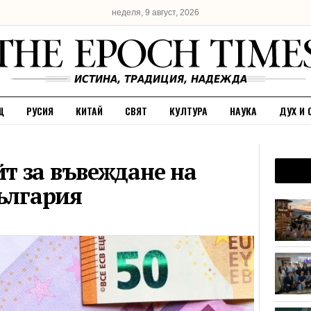
неделя, 9 август, 2026
Щ
РУСИЯ
КИТАЙ
СВЯТ
КУЛТУРА
НАУКА
ДУХ И 
т за въвеждане на
България