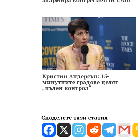
алармира конгресмен от САЩ
Кристин Aндерсън: 15-
минутните градове целят
„пълен контрол“
Споделете тази статия