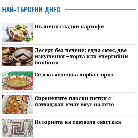
НАЙ-ТЪРСЕНИ ДНЕС
Пълнени сладки картофи
Десерт без печене: една смес, две
изкушения – торта или енергийни
бонбони
Селска агнешка чорба с ориз
Сиренените плоски питки с
патладжан имат вкус на лято
Историята на символа свастика