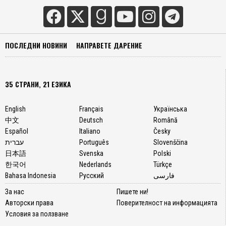
ПОСЛЕДНИ НОВИНИ
НАПРАВЕТЕ ДАРЕНИЕ
35 СТРАНИ, 21 ЕЗИКА
English
Français
Українська
中文
Deutsch
Română
Español
Italiano
Česky
עברית
Português
Slovenščina
日本語
Svenska
Polski
한국어
Nederlands
Türkçe
Bahasa Indonesia
Русский
فارسی
За нас
Пишете ни!
Авторски права
Поверителност на информацията
Условия за ползване