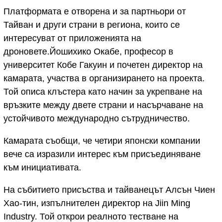
Платформата е отворена и за партньори от
Тайван и други страни в региона, които се
интересуват от приложенията на
дроновете.Йошихико Окабе, професор в
университет Кобе Гакуин и почетен директор на
камарата, участва в организирането на проекта.
Той описа клъстера като начин за укрепване на
връзките между двете страни и насърчаване на
устойчивото международно сътрудничество.
Камарата съобщи, че четири японски компании
вече са изразили интерес към присъединяване
към инициативата.
На събитието присъства и тайванецът Алсън Чиен
Хао-тин, изпълнителен директор на Jiin Ming
Industry. Той открои реалното тестване на