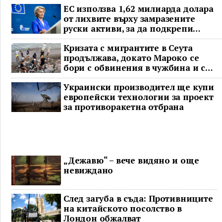
ЕС използва 1,62 милиарда долара
от лихвите върху замразените
руски активи, за да подкрепи
Украйна
Кризата с мигрантите в Сеута
продължава, докато Мароко се
бори с обвинения в чужбина и с
гнева у дома
Украински производител ще купи
европейски технологии за проект
за противоракетна отбрана
„Дежавю“ – вече видяно и още
невиждано
След загуба в съда: Противниците
на китайското посолство в
Лондон обжалват