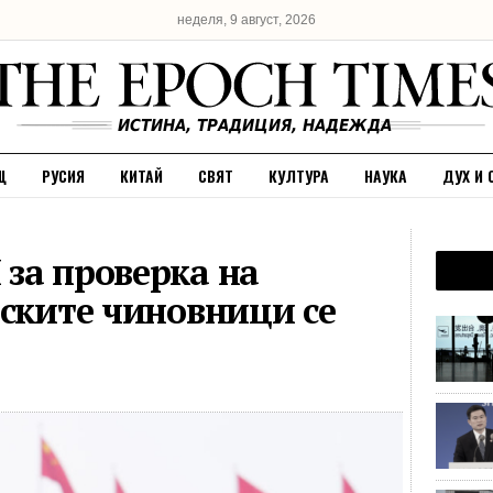
неделя, 9 август, 2026
Щ
РУСИЯ
КИТАЙ
СВЯТ
КУЛТУРА
НАУКА
ДУХ И 
за проверка на
йските чиновници се