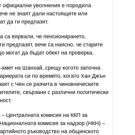
от официални уволнения е породила
вече не знаят дали настоящите или
т да ги предпазят.
га са вярвали, че пенсионирането,
и предпазят, вече са наясно, че старите
о могат да бъдат обект на проверка.
к-кмет на Шанхай, срещу когото започна
кариерата си по времето, когато Хан Джън
ят с Чен се разчита в чиновническите
ителите, свързани с различни политически
ност.
 – Централната комисия на ККП за
Националната комисия за надзор (НКН) –
 партийното ръководство на общинското