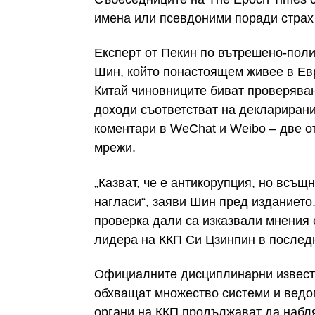
имена или псевдоними поради страх 
Експерт от Пекин по вътрешено-поли
Шин, който понастоящем живее в Евр
Китай чиновниците биват проверяван
доходи съответстват на декларирани
коментари в WeChat и Weibo – две о
мрежи.
„Казват, че е антикорупция, но всъщ
нагласи“, заяви Шин пред изданието.
проверка дали са изказвали мнения
лидера на ККП Си Цзинпин в последн
Официалните дисциплинарни извести
обхващат множество системи и ведо
органи на ККП продължават да набля