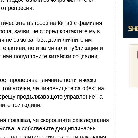
от репресии.
тическите въпроси на Китай с фамилия
опа, заяви, че според контактите му в
и не само за това дали личните им
те активи, но и за минали публикации и
т най-популярните китайски социални
ност проверяват личните политически
 Той уточни, че чиновниците са обект на
 срещу продължаващото управление на
ите три години.
я показват, че скорошните разследвания
мства, а собствените дисциплинарни
гат на политическия надзор и наказания.