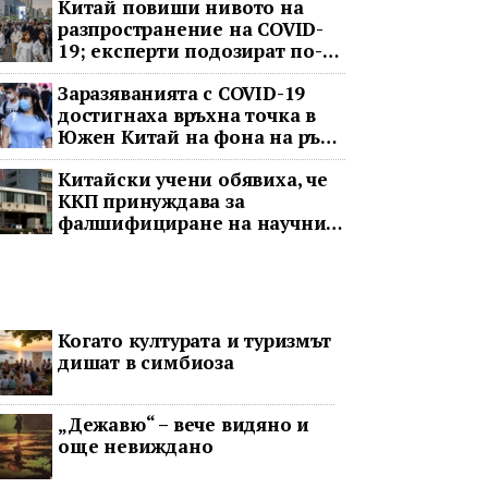
Китай повиши нивото на
разпространение на COVID-
19; експерти подозират по-
тежка ситуация
Заразяванията с COVID-19
достигнаха връхна точка в
Южен Китай на фона на ръст
в цялата страна
Китайски учени обявиха, че
ККП принуждава за
фалшифициране на научни
данни
Когато културата и туризмът
дишат в симбиоза
„Дежавю“ – вече видяно и
още невиждано