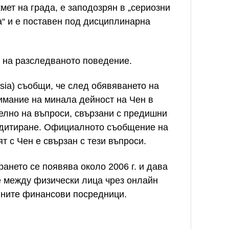
мет на града, е заподозрян в „сериозни
“ и е поставен под дисциплинарна
о на разследваното поведение.
sia) съобщи, че след обявяването на
имание на минала дейност на Чен в
елно на въпроси, свързани с предишни
редитиране. Официалното съобщение на
 с Чен е свързан с тези въпроси.
ането се появява около 2006 г. и дава
е между физически лица чрез онлайн
нните финансови посредници.