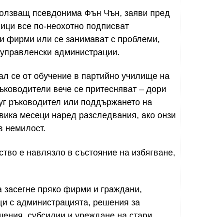
зползващ псевдонима Фън Чън, заяви пред
ници все по-неохотно подписват
и фирми или се занимават с проблеми,
 управленски администрации.
нал се от обучение в партийно училище на
ръководители вече се притесняват – дори
уг ръководител или поддържането на
звика месеци наред разследвания, ако онзи
в немилост.
ство е навлязло в състояние на избягване,
 засегне пряко фирми и граждани,
щи с администрацията, решения за
шения, субсидии и уреждане на стари