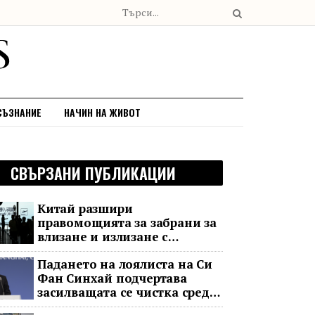
СЪЗНАНИЕ
НАЧИН НА ЖИВОТ
СВЪРЗАНИ ПУБЛИКАЦИИ
Китай разшири
правомощията за забрани за
влизане и излизане с
всеобхватни нови правила
Падането на лоялиста на Си
Фан Синхай подчертава
засилващата се чистка сред
финансовия елит на Китай