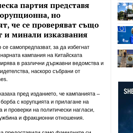
еска партия представя
орупционна, но
т, че се проверяват също
т и минали изказвания
 се самопредпазват, за да избегнат
нарната кампания на Китайската
ширява в различни държавни ведомства и
видетелства, наскоро събрани от
es.
казаха пред изданието, че кампанията –
борба с корупцията и прилагане на
 и проверки на политически нагласи,
чужбина и фракционни отношения.
са предоставили само фамилните си