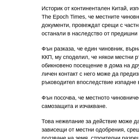
Историк от континентален Китай, и
The Epoch Times, че местните чинов
документи, провеждат срещи с частн
останали в наследство от предишни
Фън разказа, че един чиновник, вър
ККП, му споделил, че някои местни 
обикновено посещение в дома на др
личен контакт с него може да преди
ръководител впоследствие изпадне 
Фън посочва, че местното чиновниче
самозащита и изчакване.
Това нежелание за действие може да
зависещи от местни одобрения, сре
ползване на земя, строителни разре