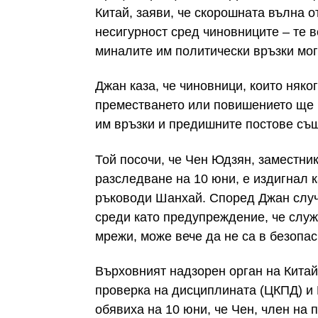
Китай, заяви, че скорошната вълна 
несигурност сред чиновниците – те 
миналите им политически връзки мога
Джан каза, че чиновници, които няко
преместването или повишението ще г
им връзки и предишните постове същ
Той посочи, че Чен Юдзян, заместни
разследване на 10 юни, е издигнал 
ръководи Шанхай. Според Джан случа
среди като предупреждение, че служ
мрежи, може вече да не са в безопас
Върховният надзорен орган на Китай
проверка на дисциплината (ЦКПД) и 
обявиха на 10 юни, че Чен, член на