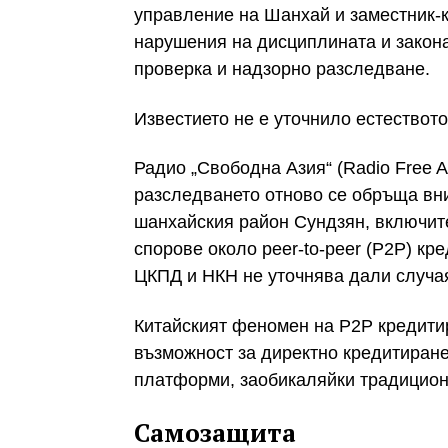
управление на Шанхай и заместник-к
нарушения на дисциплината и закона
проверка и надзорно разследване.
Известието не е уточнило естествот
Радио „Свободна Азия“ (Radio Free A
разследването отново се обръща вн
шанхайския район Сундзян, включит
спорове около peer-to-peer (P2P) к
ЦКПД и НКН не уточнява дали случаят
Китайският феномен на P2P кредитир
възможност за директно кредитиран
платформи, заобикаляйки традицио
Самозащита