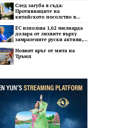
След загуба в съда:
Противниците на
китайското посолство в
Лондон обжалват
ЕС използва 1,62 милиарда
долара от лихвите върху
замразените руски активи,
за да подкрепи Украйна
Новият кръг от мита на
Тръмп