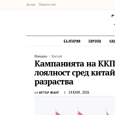
За нас
Пишете ни!
БЪЛГАРИЯ
ЕВРОПА
СА
Начало
Китай
Kампанията на ККП 
лоялност сред кита
разраства
от
24 ЮНИ , 2026
АРТЪР ЖАНГ