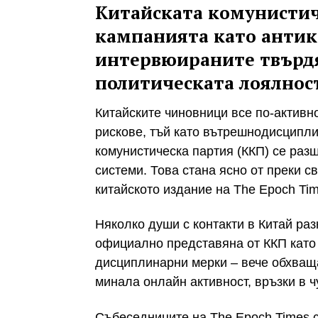
Китайската комунистич
кампанията като антик
интервюираните твърдя
политическата лоялнос
Китайските чиновници все по-активно
рискове, тъй като вътрешнодисципли
комунистическа партия (ККП) се раз
системи. Това стана ясно от преки с
китайското издание на The Epoch Tim
Няколко души с контакти в Китай раз
официално представяна от ККП като 
дисциплинарни мерки – вече обхваща
минала онлайн активност, връзки в 
Събеседниците на The Epoch Times 