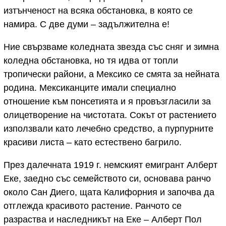
изтънченост на всяка обстановка, в която се
намира. С две думи – задължителна е!
Ние свързваме коледната звезда със сняг и зимна
коледна обстановка, но тя идва от топли
тропически райони, а Мексико се смята за нейната
родина. Мексиканците имали специално
отношение към понсетията и я провъзгласили за
олицетворение на чистотата. Сокът от растението
използвали като лечебно средство, а пурпурните
красиви листа – като естествено багрило.
През далечната 1919 г. немският емигрант Алберт
Еке, заедно със семейството си, основава ранчо
около Сан Диего, щата Калифорния и започва да
отглежда красивото растение. Ранчото се
разраства и наследникът на Еке – Алберт Пол