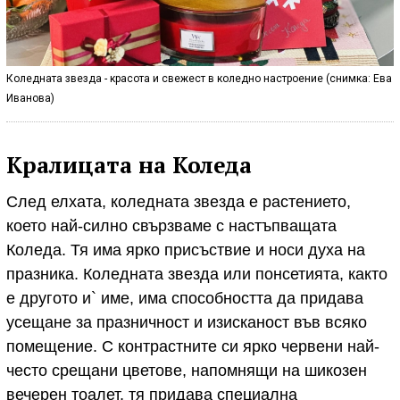
Коледната звезда - красота и свежест в коледно настроение (снимка: Ева
Иванова)
Кралицата на Коледа
След елхата, коледната звезда е растението,
което най-силно свързваме с настъпващата
Коледа. Тя има ярко присъствие и носи духа на
празника. Коледната звезда или понсетията, както
е другото и` име, има способността да придава
усещане за празничност и изисканост във всяко
помещение. С контрастните си ярко червени най-
често срещани цветове, напомнящи на шикозен
вечерен тоалет, тя придава специална