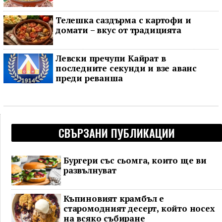
Телешка саздърма с картофи и
домати – вкус от традицията
Левски пречупи Кайрат в
последните секунди и взе аванс
преди реванша
СВЪРЗАНИ ПУБЛИКАЦИИ
Бургери със сьомга, които ще ви
развълнуват
Къпиновият крамбъл е
старомодният десерт, който носех
на всяко събиране