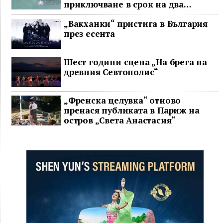
приключване в срок на два
ключови строителни проекта
„Вакханки“ пристига в България
през есента
Шест години сцена „На брега на
древния Севтополис“
„Френска целувка“ отново
пренася публиката в Париж на
остров „Света Анастасия“