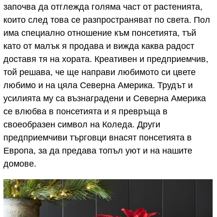
започва да отглежда голяма част от растенията,
които след това се разпространяват по света. Пол
има специално отношение към понсетията, тъй
като от малък я продава и вижда каква радост
доставя тя на хората. Креативен и предприемчив,
той решава, че ще направи любимото си цвете
любимо и на цяла Северна Америка. Трудът и
усилията му са възнаградени и Северна Америка
се влюбва в понсетията и я превръща в
своеобразен символ на Коледа. Други
предприемчиви търговци внасят понсетията в
Европа, за да предава топъл уют и на нашите
домове.