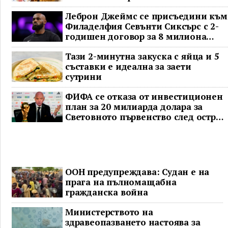
Леброн Джеймс се присъедини към
Филаделфия Севънти Сиксърс с 2-
годишен договор за 8 милиона
долара
Тази 2-минутна закуска с яйца и 5
съставки е идеална за заети
сутрини
ФИФА се отказа от инвестиционен
план за 20 милиарда долара за
Световното първенство след остра
реакция
ООН предупреждава: Судан е на
прага на пълномащабна
гражданска война
Министерството на
здравеопазването настоява за