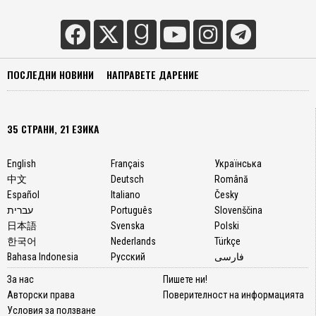
ПОСЛЕДНИ НОВИНИ
НАПРАВЕТЕ ДАРЕНИЕ
35 СТРАНИ, 21 ЕЗИКА
English
Français
Українська
中文
Deutsch
Română
Español
Italiano
Česky
עברית
Português
Slovenščina
日本語
Svenska
Polski
한국어
Nederlands
Türkçe
Bahasa Indonesia
Русский
فارسی
За нас
Пишете ни!
Авторски права
Поверителност на информацията
Условия за ползване