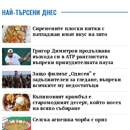
НАЙ-ТЪРСЕНИ ДНЕС
Сиренените плоски питки с
патладжан имат вкус на лято
Григор Димитров продължава
възхода си в ATP ранглистата
въпреки принудителната пауза
Защо филмът „Одисея“ е
задължителен за гледане, въпреки
всичките му недостатъци
Къпиновият крамбъл е
старомодният десерт, който носех
на всяко събиране
Селска агнешка чорба с ориз