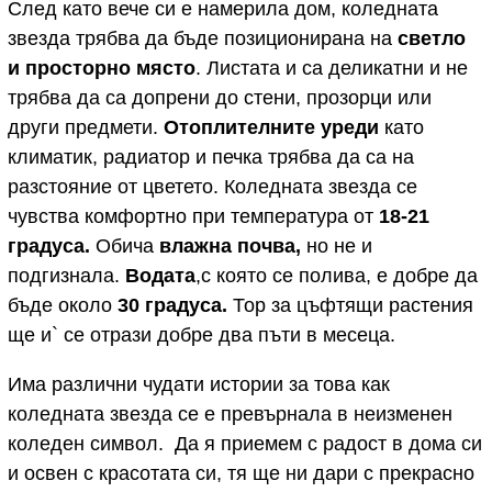
След като вече си е намерила дом, коледната
звезда трябва да бъде позиционирана на
светло
и просторно място
. Листата и са деликатни и не
трябва да са допрени до стени, прозорци или
други предмети.
Отоплителните уреди
като
климатик, радиатор и печка трябва да са на
разстояние от цветето. Коледната звезда се
чувства комфортно при температура от
18-21
градуса.
Обича
влажна почва,
но не и
подгизнала.
Водата
,с която се полива, е добре да
бъде около
30 градуса.
Тор за цъфтящи растения
ще и` се отрази добре два пъти в месеца.
Има различни чудати истории за това как
коледната звезда се е превърнала в неизменен
коледен символ. Да я приемем с радост в дома си
и освен с красотата си, тя ще ни дари с прекрасно