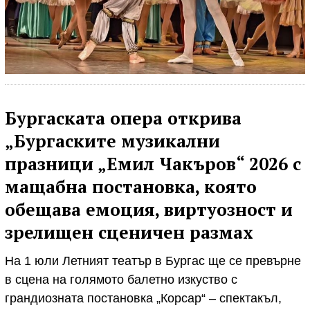
Бургаската опера открива
„Бургаските музикални
празници „Емил Чакъров“ 2026 с
мащабна постановка, която
обещава емоция, виртуозност и
зрелищен сценичен размах
На 1 юли Летният театър в Бургас ще се превърне
в сцена на голямото балетно изкуство с
грандиозната постановка „Корсар“ – спектакъл,