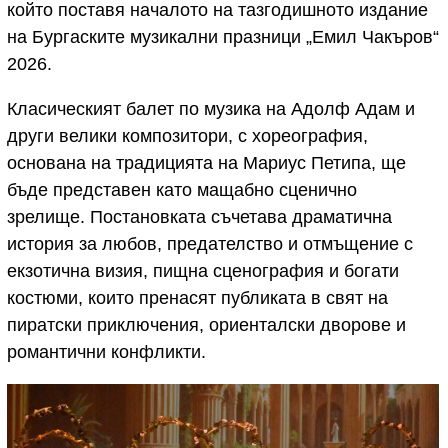
който поставя началото на тазгодишното издание
на Бургаските музикални празници „Емил Чакъров“
2026.
Класическият балет по музика на Адолф Адам и
други велики композитори, с хореография,
основана на традицията на Мариус Петипа, ще
бъде представен като мащабно сценично
зрелище. Постановката съчетава драматична
история за любов, предателство и отмъщение с
екзотична визия, пищна сценография и богати
костюми, които пренасят публиката в свят на
пиратски приключения, ориенталски дворове и
романтични конфликти.