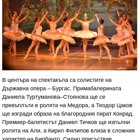
В центъра на спектакъла са солистите на
Държавна опера – Бургас. Примабалерината
Даниела Туртуманова–Стоянова ще се
превъплъти в ролята на Медора, а Теодор Цаков
ще изгради образа на благородния пират Конрад.
Премиер-балетистът Даниел Тичков ще изпълни
ролята на Али, а Кирил Филипов влиза в сложния
характер на Бирбанто. Силно присъствие