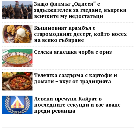
Защо филмът „Одисея“ е
задължителен за гледане, въпреки
всичките му недостатъци
Къпиновият крамбъл е
старомодният десерт, който носех
на всяко събиране
Селска агнешка чорба с ориз
Телешка саздърма с картофи и
домати – вкус от традицията
Левски пречупи Кайрат в
последните секунди и взе аванс
преди реванша