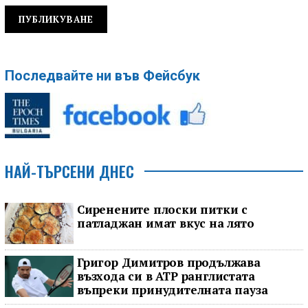
Последвайте ни във Фейсбук
НАЙ-ТЪРСЕНИ ДНЕС
Сиренените плоски питки с
патладжан имат вкус на лято
Григор Димитров продължава
възхода си в ATP ранглистата
въпреки принудителната пауза