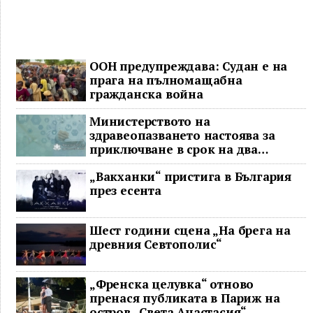
ООН предупреждава: Судан е на
прага на пълномащабна
гражданска война
Министерството на
здравеопазването настоява за
приключване в срок на два
ключови строителни проекта
„Вакханки“ пристига в България
през есента
Шест години сцена „На брега на
древния Севтополис“
„Френска целувка“ отново
пренася публиката в Париж на
остров „Света Анастасия“