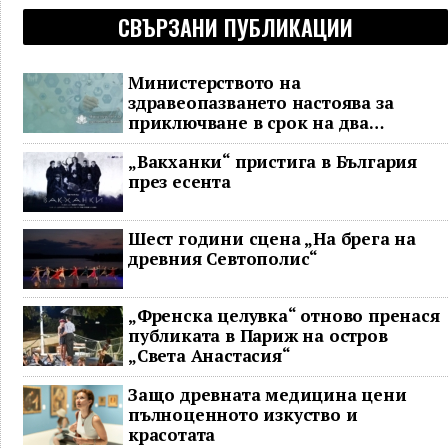
СВЪРЗАНИ ПУБЛИКАЦИИ
Министерството на
здравеопазването настоява за
приключване в срок на два
ключови строителни проекта
„Вакханки“ пристига в България
през есента
Шест години сцена „На брега на
древния Севтополис“
„Френска целувка“ отново пренася
публиката в Париж на остров
„Света Анастасия“
Защо древната медицина цени
пълноценното изкуство и
красотата