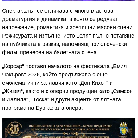
Спектакълът се отличава с многопластова
драматургия и динамика, в която се редуват
напрежение, романтика и зрелищни масови сцени.
Режисурата и изпълнението целят пълно потапяне
на публиката в разказ, напомнящ приключенски
филм, пренесен на балетната сцена.
„Корсар“ поставя началото на фестивала „Емил
Чакъров“ 2026, който продължава с още
емблематични заглавия като „Дон Кихот“ и
„Жизел“, както и с оперни продукции като „Самсон
и Далила“, „Тоска“ и други акценти от лятната
програма на Бургаската опера.