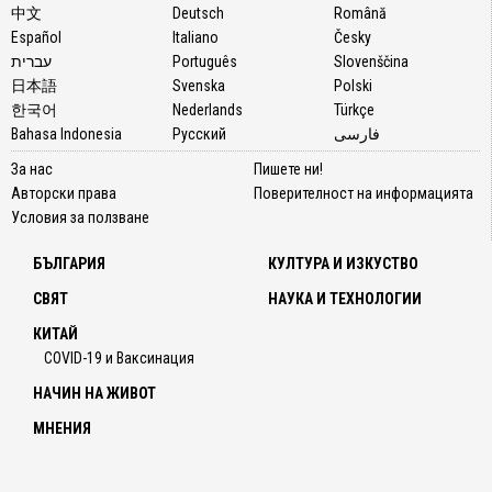
中文
Deutsch
Română
Español
Italiano
Česky
עברית
Português
Slovenščina
日本語
Svenska
Polski
한국어
Nederlands
Türkçe
Bahasa Indonesia
Русский
فارسی
За нас
Пишете ни!
Авторски права
Поверителност на информацията
Условия за ползване
БЪЛГАРИЯ
КУЛТУРА И ИЗКУСТВО
СВЯТ
НАУКА И ТЕХНОЛОГИИ
КИТАЙ
COVID-19 и Ваксинация
НАЧИН НА ЖИВОТ
МНЕНИЯ