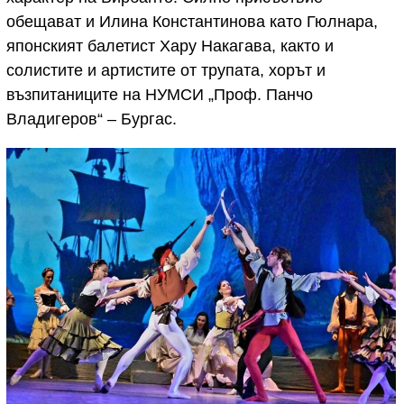
обещават и Илина Константинова като Гюлнара,
японският балетист Хару Накагава, както и
солистите и артистите от трупата, хорът и
възпитаниците на НУМСИ „Проф. Панчо
Владигеров“ – Бургас.