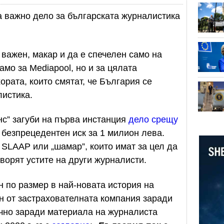
 важно дело за българската журналистика
 важен, макар и да е спечелен само на
амо за Mediapool, но и за цялата
ората, които смятат, че България се
листика.
с” загуби на първа инстанция
дело срещу
с безпрецедентен иск за 1 милион лева.
 SLAAP или „шамар”, които имат за цел да
ворят устите на други журналисти.
н по размер в най-новата история на
ен от застрахователната компания заради
очно заради материала на журналиста