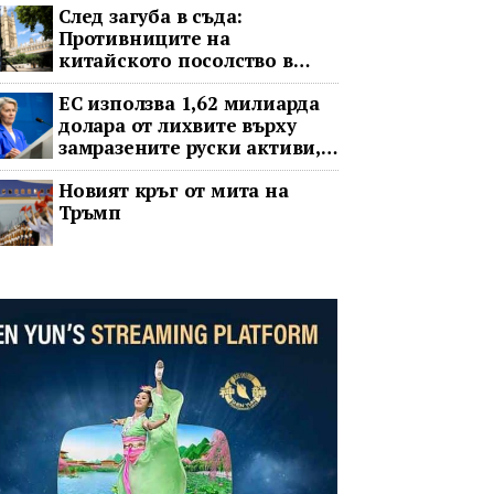
След загуба в съда:
Противниците на
китайското посолство в
Лондон обжалват
ЕС използва 1,62 милиарда
долара от лихвите върху
замразените руски активи,
за да подкрепи Украйна
Новият кръг от мита на
Тръмп