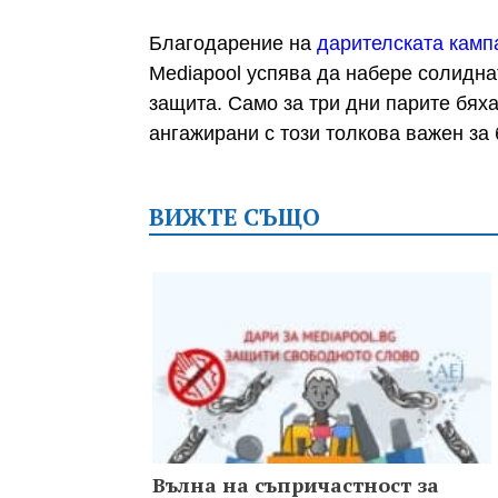
Благодарение на
дарителската камп
Mediapool успява да набере солидна
защита. Само за три дни парите бях
ангажирани с този толкова важен за
ВИЖТЕ СЪЩО
Вълна на съпричастност за