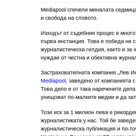
Mediapool спечели миналата седмица
и свобода на словото.
Изходът от съдебния процес е много
първа инстанция. Това е победа не с
журналистическа гилдия, както и за х
нуждае от честна и обективна журна
Застрахователната компания „Лев Ин
Mediapool
, заведено от компанията 
Това дело е от така наречените дела
унищожат по-малките медии и да зат
Този иск за 1 милион лева е рекорде
журналистиката у нас. Той бе завед
журналистическа публикация и по-т