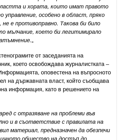
властта и хората, които имат правото
о управление, особено в област, пряко
 не е противоправно. Такова би било
то мълчание, което би легитимирало
атъмнение.
„
тенограмите от заседанията на
чник, което освобождава
журналистката –
 Информацията, оповестена на въпросното
тел на държавната власт, който съобщава
рна информация, като в решението на
ред с отразяване на проблеми във
лно и в съответствие с правилата на
ил материал, предназначен да обезпечи
тичното общество на достъп до