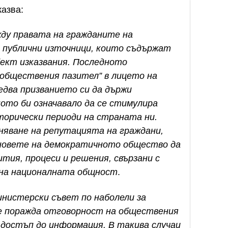
казва:
жду правата на гражданите на
т публични източници, които съдържат
бект изказвания. Последното
обществения пазител
”
в лицето на
два призванието си да държи
то би означавало да се стимулира
торически периоди на страната ни.
няване на репутацията на граждани,
еновете на демократичното общество да
тия, процеси и решения, свързани с
на националната общност
.
нистерски съвет по наболели за
е поражда отговорност на обществения
 достъп до информация. В такива случаи