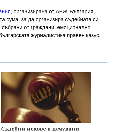
ания
, организирана от АЕЖ-България,
та сума, за да организира съдебната си
а събрани от граждани, емоционално
 българската журналистика правен казус.
Съдебни искове в нечувани