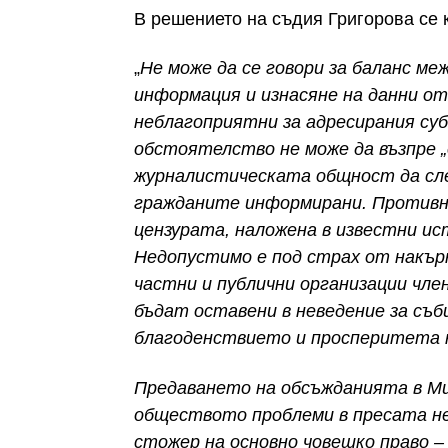
В решението на съдия Григорова се 
„
Не може да се говори за баланс ме
информация и изнасяне на данни о
неблагоприятни за адресирания су
обстоятелство не може да възпре
„
журналистическата общност да сле
гражданите информирани. Противно
цензурата, наложена в известни ис
Недопустимо е под страх от накър
частни и публични организации чл
бъдат оставени в неведение за съби
благоденствието и просперитета 
Предаването на обсъжданията в Ми
обществото проблеми в пресата н
стожер на основно човешко право –