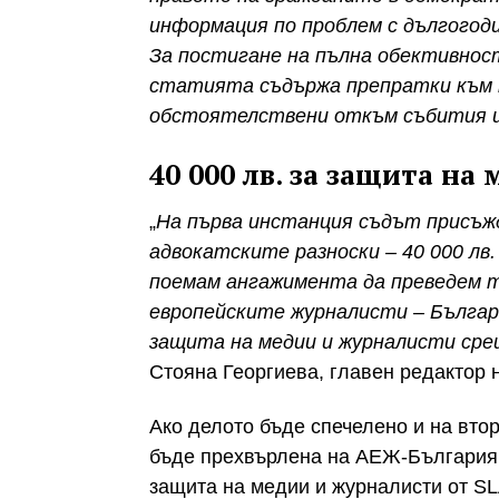
информация по проблем с дългогод
За постигане на пълна обективнос
статията съдържа препратки към п
обстоятелствени откъм събития и
40 000 лв. за защита на
„
На първа инстанция съдът присъжд
адвокатските разноски – 40 000 лв.
поемам ангажимента да преведем т
европейските журналисти – Българ
защита на медии и журналисти ср
Стояна Георгиева, главен редактор н
Ако делото бъде спечелено и на втор
бъде прехвърлена на АЕЖ-България 
защита на медии и журналисти от S