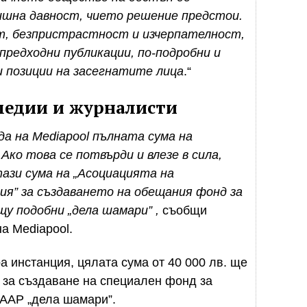
ишна давност, чието решение предстои.
т, безпристрастност и изчерпателност,
редходни публикации, по-подробни и
 позиции на засегнатите лица
.“
 медии и журналисти
а на Mediapool пълната сума на
 Ако това се потвърди и влезе в сила,
ази сума на „Асоциацията на
ия” за създаването на обещания фонд за
ещу подобни
„
дела шамари
”
,
съобщи
а Mediapool.
а инстанция, цялата сума от 40 000 лв. ще
за създаване на специален фонд за
LAAP „дела шамари”.