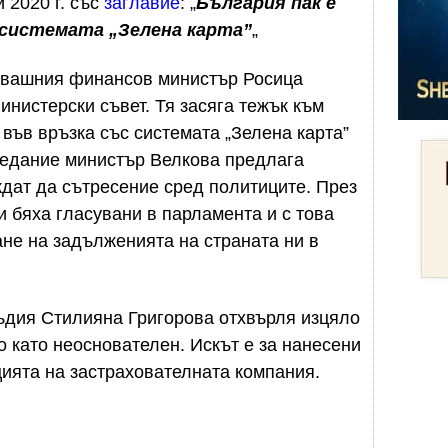
 2020 г. със
заглавие
: „
България пак е
 системата „Зелена карта”
„
гавашния финансов министър Росица
инистерски съвет. Тя засяга тежък към
във връзка със системата „Зелена карта”
седание министър Велкова предлага
дат да сътресение сред политиците. През
и бяха гласувани в парламента и с това
ане на задълженията на страната ни в
ъдия
Стилияна Григорова отхвърля изцяло
о като неоснователен. Искът е за нанесени
ията на застрахователната компания.