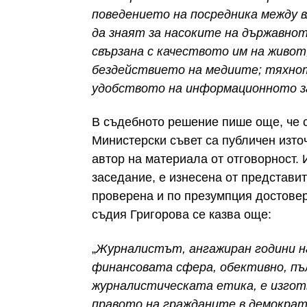
поведението на посредника между 
да знаят за насоките на държавнот
свързана с качеството им на живот,
бездействието на медиите; тяхно
удобството на информационното з
В съдебното решение пише още, че с
Министерски съвет са публичен изто
автор на материала от отговорност.
заседание, е изнесена от представи
проверена и по презумпция достове
съдия Григорова се казва още:
„
Журналистът, ангажиран години на
финансовата сфера, обективно, пъ
журналистическата етика, е изготв
правото на гражданите в демокра