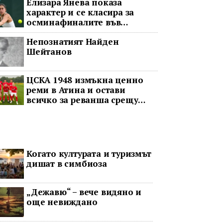
Елизара Янева показа
характер и се класира за
осминафиналите във
Варшава след впечатляващ
Непознатият Найден
обрат
Шейтанов
ЦСКА 1948 измъкна ценно
реми в Атина и остави
всичко за реванша срещу
Панатинайкос
Когато културата и туризмът
дишат в симбиоза
„Дежавю“ – вече видяно и
още невиждано