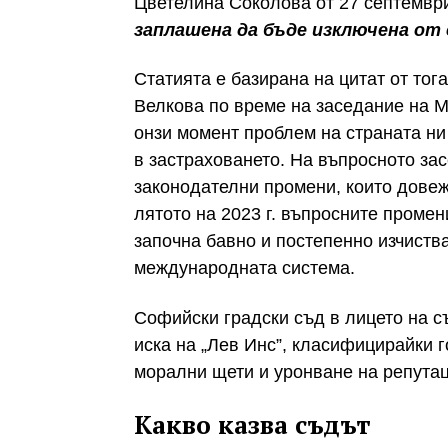
Цветелина Соколова от 27 септември
заплашена да бъде изключена от
Статията е базирана на цитат от то
Велкова по време на заседание на М
онзи момент проблем на страната ни 
в застраховането. На въпросното за
законодателни промени, които довеж
лятото на 2023 г. въпросните промен
започна бавно и постепенно изчиств
международната система.
Софийски градски съд в лицето на с
иска на „Лев Инс”, класифицирайки г
морални щети и уронване на репутац
Какво казва съдът