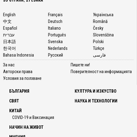
English
Français
Українська
中文
Deutsch
Română
Español
Italiano
Česky
עברית
Português
Slovenščina
日本語
Svenska
Polski
한국어
Nederlands
Türkçe
Bahasa Indonesia
Русский
فارسی
За нас
Пишете ни!
Авторски права
Поверителност на информацията
Условия за ползване
БЪЛГАРИЯ
КУЛТУРА И ИЗКУСТВО
СВЯТ
НАУКА И ТЕХНОЛОГИИ
КИТАЙ
COVID-19 и Ваксинация
НАЧИН НА ЖИВОТ