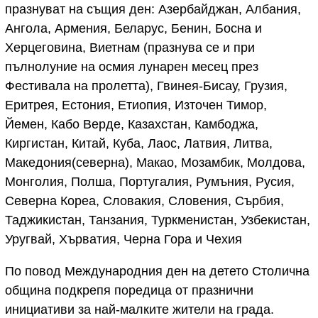
празнуват на същия ден: Азербайджан, Албания,
Ангола, Армения, Беларус, Бенин, Босна и
Херцеговина, Виетнам (празнува се и при
пълнолуние на осмия лунарен месец през
Фестивала на пролетта), Гвинея-Бисау, Грузия,
Еритрея, Естония, Етиопия, Източен Тимор,
Йемен, Кабо Верде, Казахстан, Камбоджа,
Киргистан, Китай, Куба, Лаос, Латвия, Литва,
Македония(северна), Макао, Мозамбик, Молдова,
Монголия, Полша, Португалия, Румъния, Русия,
Северна Кореа, Словакия, Словения, Сърбия,
Таджикистан, Танзания, Туркменистан, Узбекистан,
Уругвай, Хърватия, Черна Гора и Чехия
По повод Международния ден на детето Столична
община подкрепя поредица от празнични
инициативи за най-малките жители на града.