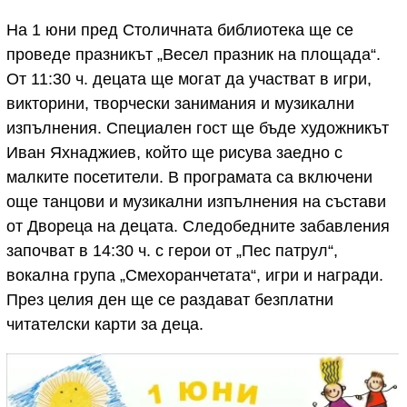
На 1 юни пред Столичната библиотека ще се
проведе празникът „Весел празник на площада“.
От 11:30 ч. децата ще могат да участват в игри,
викторини, творчески занимания и музикални
изпълнения. Специален гост ще бъде художникът
Иван Яхнаджиев, който ще рисува заедно с
малките посетители. В програмата са включени
още танцови и музикални изпълнения на състави
от Двореца на децата. Следобедните забавления
започват в 14:30 ч. с герои от „Пес патрул“,
вокална група „Смехоранчетата“, игри и награди.
През целия ден ще се раздават безплатни
читателски карти за деца.