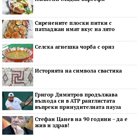
Сиренените плоски питки с
патладжан имат вкус на лято
Селска агнешка чорба с ориз
Историята на символа свастика
Григор Димитров продължава
възхода си в ATP ранглистата
въпреки принудителната пауза
Стефан Цанев на 90 години – да е
жив и здрав!