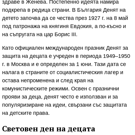
здраве в Женева. Постепенно идеята намира
подкрепа в редица страни. В България Денят на
детето започва да се чества през 1927 г. на 8 май
под патронажа на княгиня Евдокия, а по-късно и
на съпругата на цар Борис III.
Като официален международен празник Денят за
защита на децата е учреден в периода 1949–1950
г. в Москва и е определен за 1 юни. Тази дата се
налага в страните от социалистическия лагер и
остава непроменена и след края на
комунистическите режими. Освен с празнични
прояви за деца, денят често е използван и за
популяризиране на идеи, свързани със защитата
на детските права.
Световен ден на децата