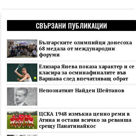
СВЪРЗАНИ ПУБЛИКАЦИИ
Българските олимпийци донесоха
68 медала от международни
форуми
Елизара Янева показа характер и се
класира за осминафиналите във
Варшава след впечатляващ обрат
Непознатият Найден Шейтанов
ЦСКА 1948 измъкна ценно реми в
Атина и остави всичко за реванша
срещу Панатинайкос