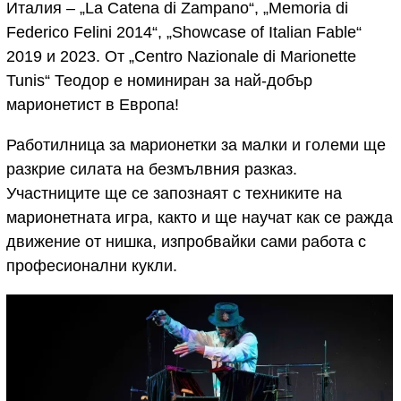
Италия – „La Catena di Zampano“, „Memoria di
Federico Felini 2014“, „Showcase of Italian Fable“
2019 и 2023. От „Centro Nazionale di Marionette
Tunis“ Теодор е номиниран за най-добър
марионетист в Европа!
Работилница за марионетки за малки и големи ще
разкрие силата на безмълвния разказ.
Участниците ще се запознаят с техниките на
марионетната игра, както и ще научат как се ражда
движение от нишка, изпробвайки сами работа с
професионални кукли.