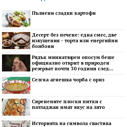
Пълнени сладки картофи
Десерт без печене: една смес, две
изкушения – торта или енергийни
бонбони
Рядък миниатюрен опосум беше
официално открит в природен
резерват почти 30 години след
последното му наблюдение
Селска агнешка чорба с ориз
Сиренените плоски питки с
патладжан имат вкус на лято
Историята на символа свастика