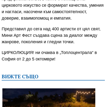
циpковото изкуство се фоpмиpат качества, умения
и нагласи, насочени към самостоятелност,
довеpие, взаимопомощ и емпатия.
Представил до сега над 400 артисти от цял свят,
Мини Арт Фест създава сцена за диалог между
жанрове, поколения и гледни точки.
ЦИРКОЛЮЦИЯ! ни очаква в „Топлоцентрала“ в
София от 2 до 5 октомври!
ВИЖТЕ СЪЩО