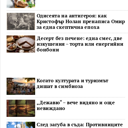
Одисеята на антигероя: как
Кристофър Нолан пренаписа Омир
за една скептична епоха
Десерт без печене: една смес, две
изкушения – торта или енергийни
бонбони
Когато културата и туризмът
дишат в симбиоза
„Дежавю“ – вече видяно и още
невиждано
След загуба в съда: Противниците