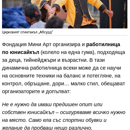
Цирковият спектакъл „Абсурд“
Фондация Мини Арт организира и
работилница
по юнисайкъл
(колело на една гума), подходяща
за деца, тийнейджъри и възрастни. В тази
динамична работилница всеки може да се научи
на основните техники на баланс и потегляне, на
контрол, обръщане, дори… малко стил, обещават
организаторите и допълват:
Не е нужно да имаш предишен опит или
собствен юнисайкъл – осигуряваме всичко нужно
на място. Само ела със спортни обувки и
желание да пробваш нещо различно.