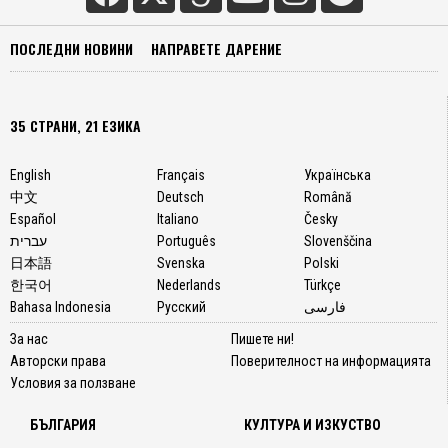
ПОСЛЕДНИ НОВИНИ
НАПРАВЕТЕ ДАРЕНИЕ
35 СТРАНИ, 21 ЕЗИКА
English
Français
Українська
中文
Deutsch
Română
Español
Italiano
Česky
עברית
Português
Slovenščina
日本語
Svenska
Polski
한국어
Nederlands
Türkçe
Bahasa Indonesia
Русский
فارسی
За нас
Пишете ни!
Авторски права
Поверителност на информацията
Условия за ползване
БЪЛГАРИЯ
КУЛТУРА И ИЗКУСТВО