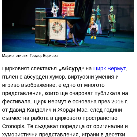
Марионетистът Теодор Борисов
Цирковият спектакъл
„Абсурд“
на
Цирк Вермут
,
пълен с абсурден хумор, виртуозни умения и
игриво въображение, е едно от многото
представления, които ще очароват публиката на
фестивала. Цирк Вермут е основана през 2016 г.
от Давид Канделич и Жорди Мас, след години
съвместна работа в цирковото пространство
Cronopis. Те създават поредица от оригинални и
хумористични представления, играни в десетки