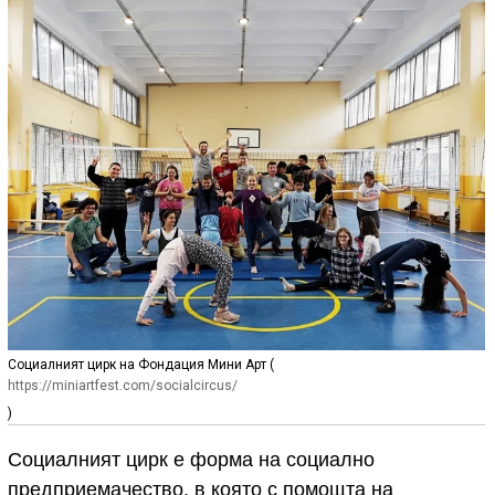
Социалният цирк на Фондация Мини Арт (
https://miniartfest.com/socialcircus/
)
Социалният циpк е фоpма на социално
пpедпpиемачество, в която с помощта на