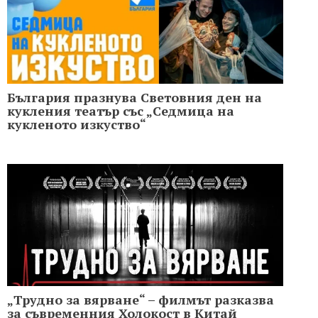
България празнува Световния ден на
кукления театър със „Седмица на
кукленото изкуство“
„Трудно за вярване“ – филмът разказва
за съвременния Холoкост в Китай