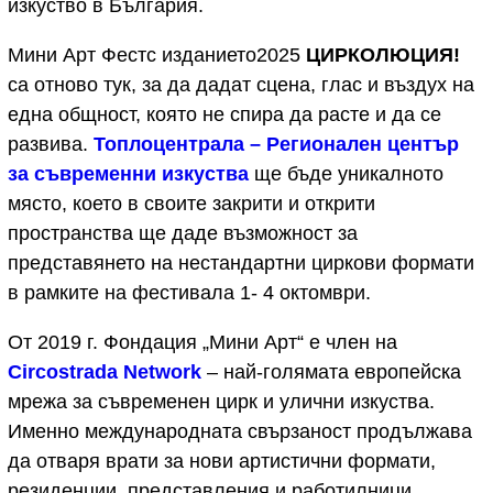
изкуство в България.
Мини Арт Фестс изданието2025
ЦИРКОЛЮЦИЯ!
са отново тук, за да дадат сцена, глас и въздух на
една общност, която не спира да расте и да се
развива.
Топлоцентрала – Регионален център
за съвременни изкуства
ще бъде уникалното
място, което в своите закрити и открити
пространства ще даде възможност за
представянето на нестандартни циркови формати
в рамките на фестивала 1- 4 октомври.
От 2019 г. Фондация „Мини Арт“ е член на
Circostrada Network
– най-голямата европейска
мрежа за съвременен цирк и улични изкуства.
Именно международната свързаност продължава
да отваря врати за нови артистични формати,
резиденции, представления и работилници.