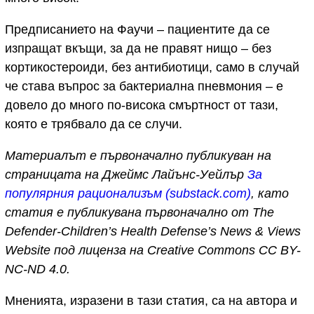
Предписанието на Фаучи – пациентите да се
изпращат вкъщи, за да не правят нищо – без
кортикостероиди, без антибиотици, само в случай
че става въпрос за бактериална пневмония – е
довело до много по-висока смъртност от тази,
която е трябвало да се случи.
Материалът е първоначално публикуван на
страницата на Джеймс Лайънс-Уейлър
За
популярния рационализъм (substack.com)
, като
статия е публикувана първоначално от The
Defender-Children’s Health Defense’s News & Views
Website под лиценза на Creative Commons CC BY-
NC-ND 4.0.
Мненията, изразени в тази статия, са на автора и