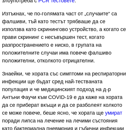
злоупотреба с
PCR тестовете
.
Изтъкнах, че по-голямата част от „случаите“ са
фалшиви, тъй като тестът трябваше да се
използва като скринингово устройство, а когато се
прави скрининг с несъвършен тест, когато
разпространението е ниско, в групата на
положителните случаи има повече фалшиво
положителни, отколкото отрицателни.
Знаейки, че хората със симптоми на респираторни
инфекции ще бъдат сред най-тестваната
популация и че медицинският подход на д-р
Антъни Фаучи към COVID-19 е да каже на хората
да се приберат вкъщи и да се разболеят колкото
се може повече, беше ясно, че хората ще
умират
поради липса на лечение на лечими състояния
като бактериална пневмония и гъбични инфекции