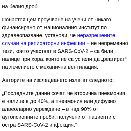
на белия дроб.
Понастоящем проучване на учени от Чикаго,
финансирано от Националния институт по
здравеопазване, установи, че
неразрешените
случаи на репираторни инфекции
– не непременно
тези, които участват в SARS-CoV-2 – са били
налице при хора, които не са успели да „реагират“
на лечението с механична вентилация.
Авторите на изследването излагат следното:
„Последните данни сочат, че вторична пневмония
е налице в до 40%, а пневмония или дифузно
алвеоларно увреждане – в над 90% от
аутопсионните проби, получени от пациенти с
остра SARS-CoV-2 инфекция.“