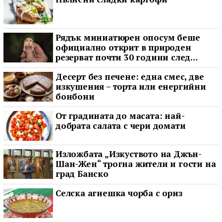
Рядък миниатюрен опосум беше
официално открит в природен
резерват почти 30 години след
последното му наблюдение
Десерт без печене: една смес, две
изкушения – торта или енергийни
бонбони
От градината до масата: най-
добрата салата с чери домати
Изложбата „Изкуството на Джън-
Шан-Жен“ трогна жители и гости на
град Банско
Селска агнешка чорба с ориз