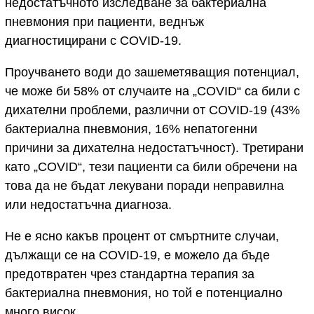
недостатъчното изследване за бактериална
пневмония при пациенти, веднъж
диагностицирани с COVID-19.
Проучването води до зашеметяващия потенциал,
че може би 58% от случаите на „COVID“ са били с
дихателни проблеми, различни от COVID-19 (43%
бактериална пневмония, 16% непатогенни
причини за дихателна недостатъчност). Третирани
като „COVID“, тези пациенти са били обречени на
това да не бъдат лекувани поради неправилна
или недостатъчна диагноза.
Не е ясно какъв процент от смъртните случаи,
дължащи се на COVID-19, е можело да бъде
предотвратен чрез стандартна терапия за
бактериална пневмония, но той е потенциално
много висок.