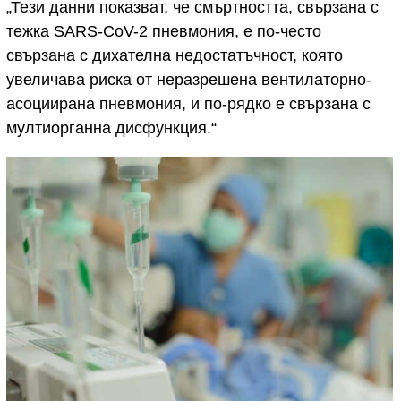
„Тези данни показват, че смъртността, свързана с
тежка SARS-CoV-2 пневмония, е по-често
свързана с дихателна недостатъчност, която
увеличава риска от неразрешена вентилаторно-
асоциирана пневмония, и по-рядко е свързана с
мултиорганна дисфункция.“