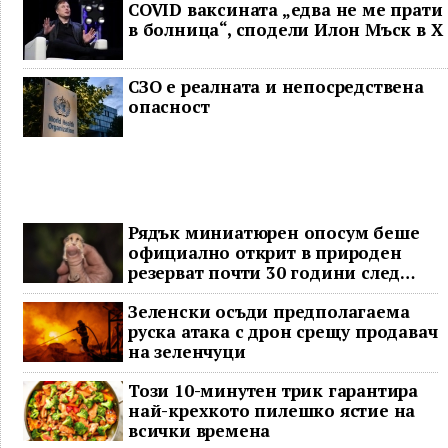
COVID ваксината „едва не ме прати
в болница“, сподели Илон Мъск в Х
СЗО е реалната и непосредствена
опасност
Рядък миниатюрен опосум беше
официално открит в природен
резерват почти 30 години след
последното му наблюдение
Зеленски осъди предполагаема
руска атака с дрон срещу продавач
на зеленчуци
Този 10-минутен трик гарантира
най-крехкото пилешко ястие на
всички времена