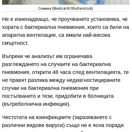
Снимка (Medical-R/Shutterstock)
Не е изненадващо, че проучването установява, че
хората с бактериална пневмония, които са били на
апаратна вентилация, са имали най-висока
смъртност.
Въпреки че анализът им ограничава
разглеждането на случаите на бактериална
пневмония, открити 48 часа след вентилацията, те
не правят разлика между недиагностицираните
случаи на бактериална пневмония при
постъпването и тези, придобити в болницата
(вътреболнична инфекция).
Честотата на коинфекциите (заразяването с
различни видове вируси) също не е ясна поради