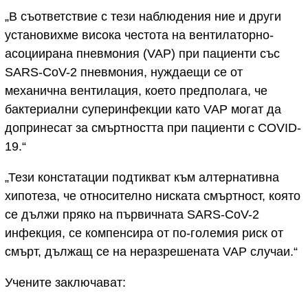
„В съответствие с тези наблюдения ние и други
установихме висока честота на вентилаторно-
асоциирана пневмония (VAP) при пациенти със
SARS-CoV-2 пневмония, нуждаещи се от
механична вентилация, което предполага, че
бактериални суперинфекции като VAP могат да
допринесат за смъртността при пациенти с COVID-
19.“
„Тези констатации подтикват към алтернативна
хипотеза, че относително ниската смъртност, която
се дължи пряко на първичната SARS-CoV-2
инфекция, се компенсира от по-големия риск от
смърт, дължащ се на неразрешената VAP случаи.“
Учените заключават: